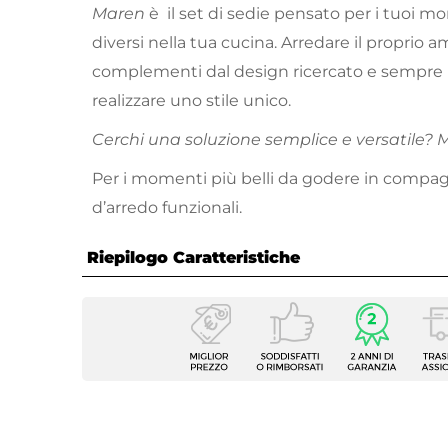
Maren
è il set di sedie pensato per i tuoi m
diversi nella tua cucina. Arredare il proprio
complementi dal design ricercato e sempre i
realizzare uno stile unico.
Cerchi una soluzione semplice e versatile? 
Per i momenti più belli da godere in compag
d’arredo funzionali.
Riepilogo Caratteristiche
Caratteristiche
Tipologia
Set di
Serie
Maren
Numero Elementi
2 elem
Dimensioni
50 x 4