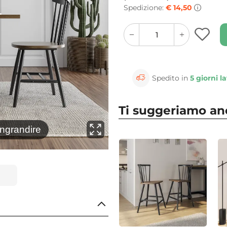
Spedizione:
€ 14,50
quantity
quantity
plus
minus
button
button
Spedito in
5 giorni la
Ti suggeriamo a
⚲
ingrandire
Clicca 