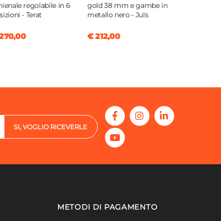
hienale regolabile in 6
gold 38 mm e gambe in
sizioni - Terat
metallo nero - Juls
270,00
€ 212,00
SI, VOGLIO RICEVERLE
METODI DI PAGAMENTO