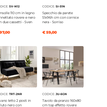
DICE:
SV-N12
CODICE:
SI-51N
nsolle 110 cm in legno
Specchio da parete
nnettato rovere e nero
51x96h cm con cornice
n due cassetti - Sven
nera - Sorriso
97,00
€ 59,00
DICE:
TRT-2NR
CODICE:
JU-6GN
vano letto 2 posti in
Tavolo da pranzo 160x80
lluto nero con
cm top effetto rovere