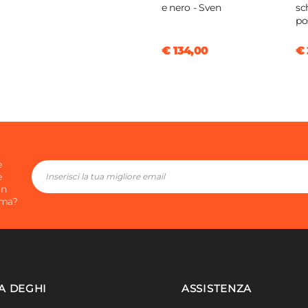
e nero - Sven
sc
po
r wood
€ 134,00
€ 
r wood
 scuro
e
e
in
ima?
A DEGHI
ASSISTENZA