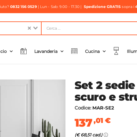
aiuto?
0832 156 0529
| Lun - Sab: 9.00 - 17.30 |
Spedizione GRATIS
sopra i
icio
Lavanderia
Cucina
Illu
Set 2 sedie
scuro e str
Codice:
MAR-SE2
137
,01
€
(€ 68,51 cad.)