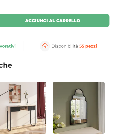
AGGIUNGI AL CARRELLO
vorativi
Disponibilità
55 pezzi
nche
⚲
per ingrandire
Cli