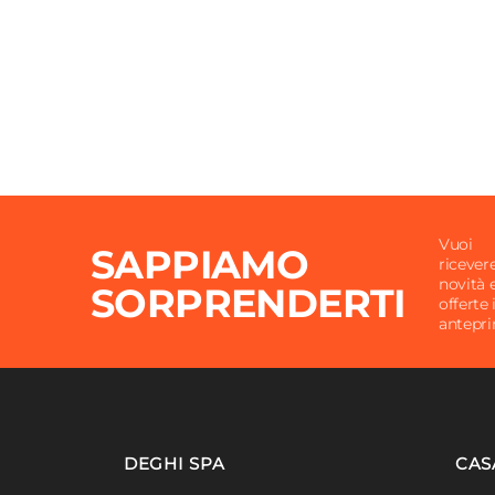
Altezza
90 cm
Altezza Seduta
44 cm
Materiale Gambe
Rubbe
Materiale Seduta
Rubbe
Portata Massima
125 kg
Colore Gambe
Nero
Colore Seduta
Rovere
Vuoi
SAPPIAMO
ricever
novità 
SORPRENDERTI
offerte 
antepr
DEGHI SPA
CAS