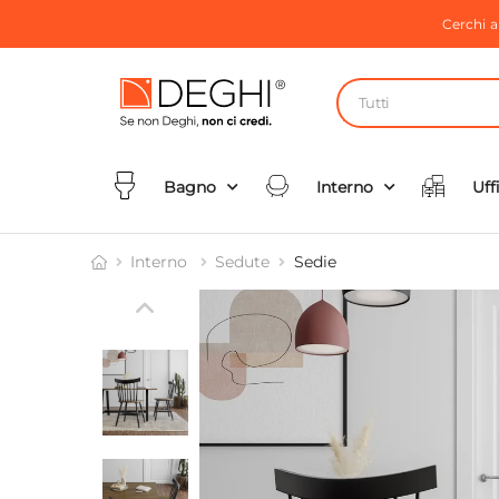
Cerchi 
Tutti
Bagno
Interno
Uff
Interno
Sedute
Sedie