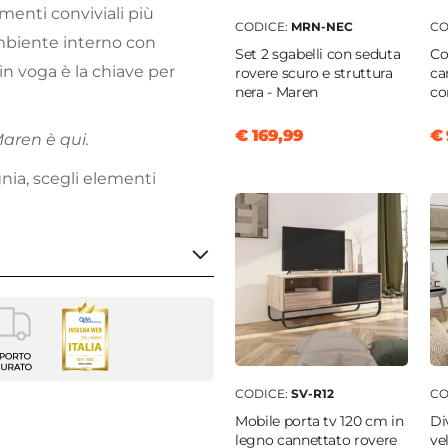
omenti conviviali più
CODICE:
MRN-NEC
CO
 ambiente interno con
Set 2 sgabelli con seduta
Co
n voga è la chiave per
rovere scuro e struttura
ca
nera - Maren
co
€ 169,99
€ 
Maren è qui.
nia, scegli elementi
 sedie
enti
CODICE:
SV-R12
CO
Mobile porta tv 120 cm in
Di
6 cm
legno cannettato rovere
ve