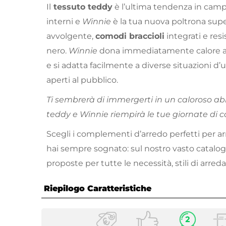
Il
tessuto teddy
è l’ultima tendenza in cam
interni e
Winnie
è la tua nuova poltrona sup
avvolgente,
comodi braccioli
integrati e res
nero.
Winnie
dona immediatamente calore all
e si adatta facilmente a diverse situazioni d’us
aperti al pubblico.
Ti sembrerà di immergerti in un caloroso ab
teddy e Winnie riempirà le tue giornate di c
Scegli i complementi d’arredo perfetti per a
hai sempre sognato: sul nostro vasto catalog
proposte per tutte le necessità, stili di arr
Riepilogo Caratteristiche
Caratteristiche