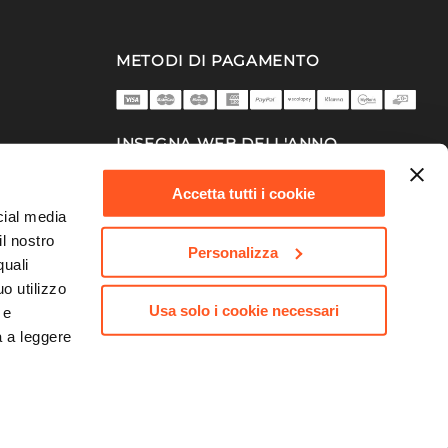
METODI DI PAGAMENTO
INSEGNA WEB DELL'ANNO
2025/26
Accetta tutti i cookie
cial media
il nostro
Personalizza
quali
o utilizzo
Usa solo i cookie necessari
 e
a a leggere
753 | Capitale Sociale 10.000.000,00 €