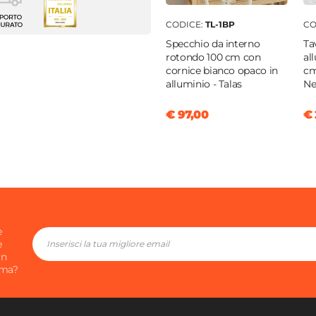
 poltrone
enti
CODICE:
TL-1BP
CO
Specchio da interno
Ta
e
rotondo 100 cm con
al
 62 cm
cornice bianco opaco in
cm
alluminio - Talas
Ne
€ 97,00
€ 
o teddy
o
iatura a polvere epossidica
e
e
in
ima?
o