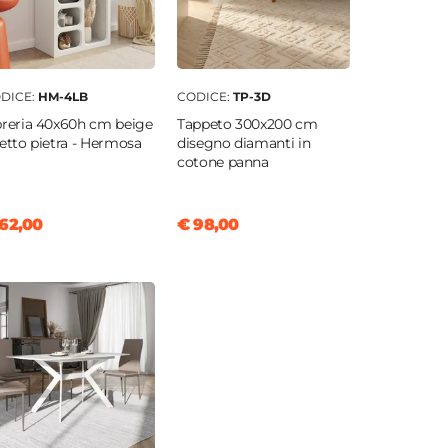
DICE:
HM-4LB
CODICE:
TP-3D
breria 40x60h cm beige
Tappeto 300x200 cm
fetto pietra - Hermosa
disegno diamanti in
cotone panna
62,00
€ 98,00