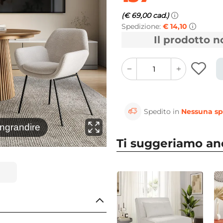
(€ 69,00 cad.)
Spedizione:
€ 14,10
Il prodotto 
quantity
quantity
plus
minus
button
button
Spedito in
Nessuna sp
⚲
ingrandire
Clicca 
Ti suggeriamo a