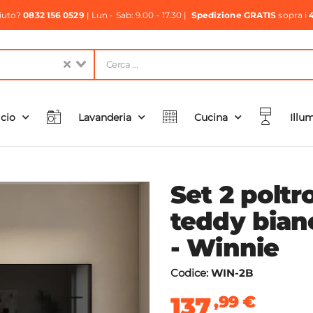
aiuto?
0832 156 0529
| Lun - Sab: 9.00 - 17.30 |
Spedizione GRATIS
sopra i
icio
Lavanderia
Cucina
Illu
Set 2 poltr
teddy bian
- Winnie
Codice:
WIN-2B
137
,99
€