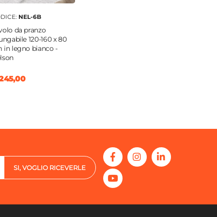
DICE:
NEL-6B
volo da pranzo
lungabile 120-160 x 80
 in legno bianco -
lson
245,00
SI, VOGLIO RICEVERLE