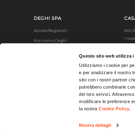
Assemblato
No
DEGHI SPA
CAS
Accedi/Registrati
Noi 
I nost
Noi siamo Deghi
Deghi
Politica dei prezzi
MFT -
Questo sito web utilizza i
Lavora con noi
Partn
Utilizziamo i cookie per pe
Deghi
Diventa fornitore
e per analizzare il nostro t
Degh
sito con i nostri partner ch
Modello organizzativo e codice etico
potrebbero combinarle con a
Promozioni
dei loro servizi. Attraverso
modificare le preferenze e
la nostra
Cookie Policy
.
© 2026 DEGHI S.p.A. - Via Lecce Km. 3
Mostra dettagli