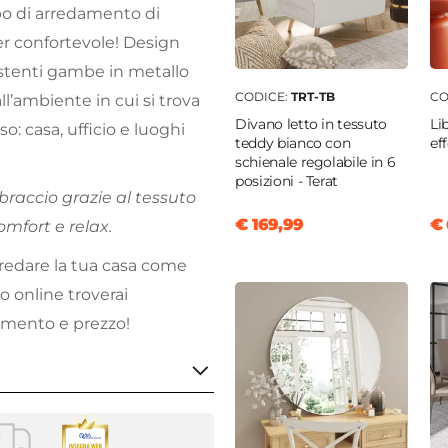
po di arredamento di
er confortevole! Design
istenti gambe in metallo
CODICE:
TRT-TB
CO
’ambiente in cui si trova
Divano letto in tessuto
Li
o: casa, ufficio e luoghi
teddy bianco con
ef
schienale regolabile in 6
posizioni - Terat
braccio grazie al tessuto
€ 169,99
€ 
omfort e relax.
rredare la tua casa come
o online troverai
edamento e prezzo!