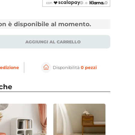
con
o
non è disponibile al momento.
AGGIUNGI AL CARRELLO
edizione
Disponibilità
0 pezzi
⚲
per ingrandire
Cli
nche