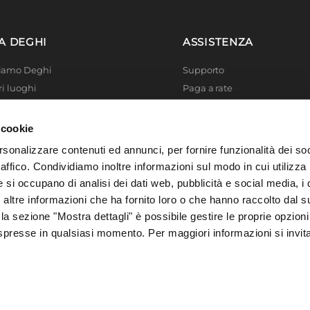
A DEGHI
ASSISTENZA
Siamo Deghi
Supporto
ri luoghi
Paga a rate
 4 Planet
Località disagiate
 La produzione
Agevolazioni fiscali
 cookie
er di successo
Termini e condizioni
rsonalizzare contenuti ed annunci, per fornire funzionalità dei so
 Solidale
Privacy Policy
raffico. Condividiamo inoltre informazioni sul modo in cui utilizza 
i Academy
Cookie policy
e si occupano di analisi dei dati web, pubblicità e social media, i 
ltre informazioni che ha fornito loro o che hanno raccolto dal su
 la sezione "Mostra dettagli" è possibile gestire le proprie opzioni
spresse in qualsiasi momento. Per maggiori informazioni si invit
, 73016 San Cesario di Lecce (LE), Italia | C.F. e P. IVA 04388370