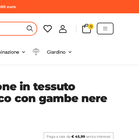
490 euro
0
HEADER SEARCH BUTTON
minazione
Giardino
one in tessuto
co con gambe nere
Paga a rate da
€ 45,99
senza interessi