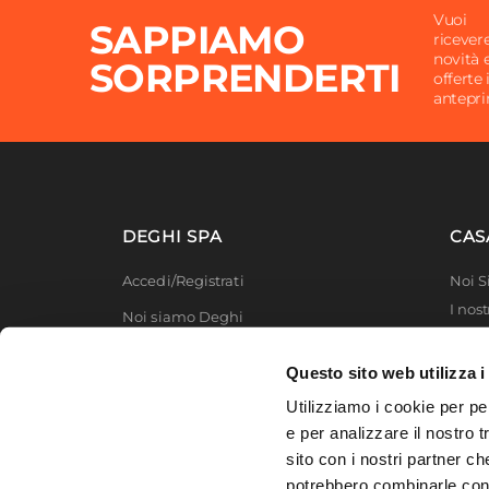
Altezza Seduta
53,5 c
Vuoi
SAPPIAMO
Materiale Seduta
Similp
ricever
novità 
SORPRENDERTI
Colore Seduta
Terrac
offerte 
antepr
Colore Gambe
Nero
DEGHI SPA
CAS
Accedi/Registrati
Noi 
I nost
Noi siamo Deghi
Deghi
Politica dei prezzi
MFT -
Questo sito web utilizza i
Lavora con noi
Partn
Utilizziamo i cookie per pe
Deghi
Diventa fornitore
e per analizzare il nostro t
Degh
sito con i nostri partner ch
Modello organizzativo e codice etico
potrebbero combinarle con a