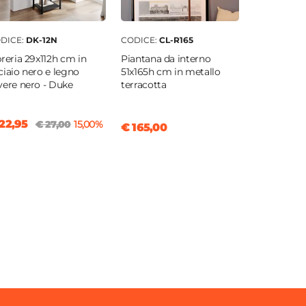
DICE:
DK-12N
CODICE:
CL-R165
breria 29x112h cm in
Piantana da interno
ciaio nero e legno
51x165h cm in metallo
vere nero - Duke
terracotta
22,95
€ 27,00
15,00%
€ 165,00