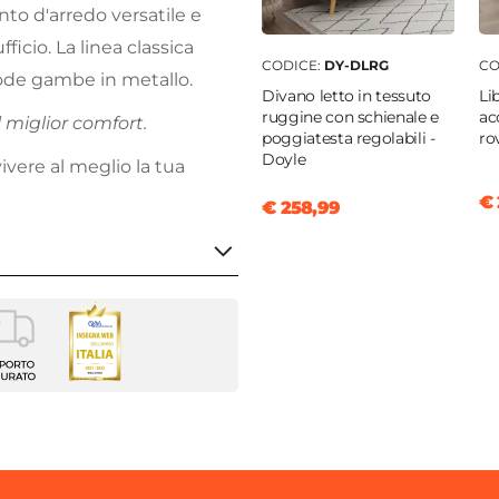
to d'arredo versatile e
ficio. La linea classica
CODICE:
DY-DLRG
CO
mode gambe in metallo.
Divano letto in tessuto
Li
ruggine con schienale e
ac
 miglior comfort.
poggiatesta regolabili -
ro
Doyle
ivere al meglio la tua
€ 
€ 258,99
 poltrone
enti
9 cm