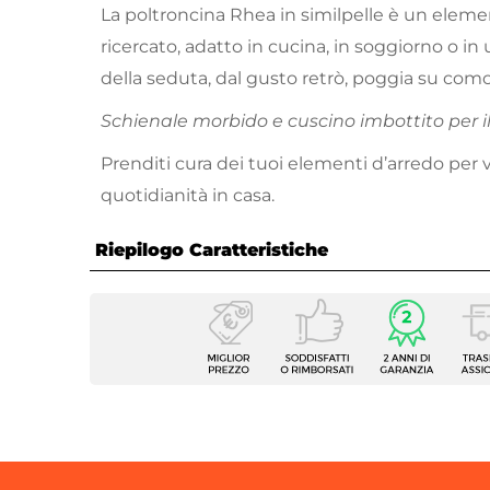
La poltroncina Rhea in similpelle è un elemen
ricercato, adatto in cucina, in soggiorno o in uf
della seduta, dal gusto retrò, poggia su co
Schienale morbido e cuscino imbottito per il
Prenditi cura dei tuoi elementi d’arredo per v
quotidianità in casa.
Riepilogo Caratteristiche
Caratteristiche
Tipologia
Set di
Numero Elementi
2 elem
Serie
Rhea
Dimensioni
55 x 5
Altezza
83 cm