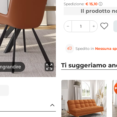
Spedizione:
€ 15,10
Il prodotto 
quantity
quantity
plus
minus
button
button
Spedito in
Nessuna sp
Ti suggeriamo a
⚲
ingrandire
Clicca 