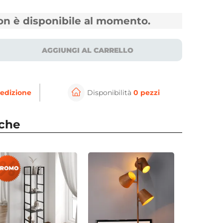
non è disponibile al momento.
AGGIUNGI AL CARRELLO
edizione
Disponibilità
0 pezzi
nche
⚲
per ingrandire
Cli