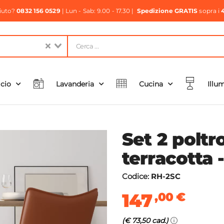
aiuto?
0832 156 0529
| Lun - Sab: 9.00 - 17.30 |
Spedizione GRATIS
sopra i
icio
Lavanderia
Cucina
Illu
Set 2 poltr
terracotta 
Codice:
RH-2SC
147
,00
€
(€ 73,50 cad.)