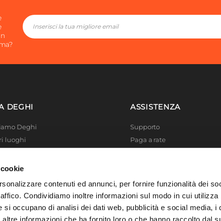
m
elle
e
e
otta
in
ima?
A DEGHI
ASSISTENZA
Siamo Deghi
Supporto
ri luoghi
Paga a rate
 4 Planet
Località disagiate
 La produzione
Agevolazioni fiscali
 cookie
er di successo
Termini e condizioni
rsonalizzare contenuti ed annunci, per fornire funzionalità dei so
 Solidale
Privacy Policy
raffico. Condividiamo inoltre informazioni sul modo in cui utilizza 
i Academy
Cookie policy
e si occupano di analisi dei dati web, pubblicità e social media, i 
ltre informazioni che ha fornito loro o che hanno raccolto dal su