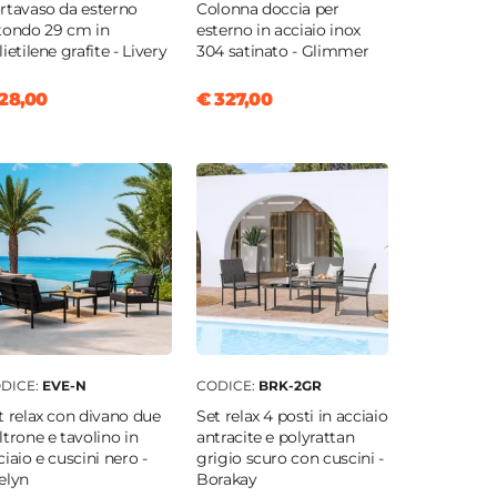
rtavaso da esterno
Colonna doccia per
tondo 29 cm in
esterno in acciaio inox
lietilene grafite - Livery
304 satinato - Glimmer
28,00
€ 327,00
DICE:
EVE-N
CODICE:
BRK-2GR
t relax con divano due
Set relax 4 posti in acciaio
ltrone e tavolino in
antracite e polyrattan
ciaio e cuscini nero -
grigio scuro con cuscini -
elyn
Borakay