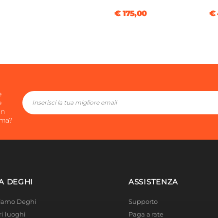
€ 175,00
€ 
e
e
in
ima?
A DEGHI
ASSISTENZA
Siamo Deghi
Supporto
ri luoghi
Paga a rate