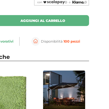
con
o
AGGIUNGI AL CARRELLO
avorativi
Disponibilità
100 pezzi
nche
⚲
per ingrandire
Cli