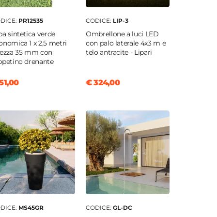
DICE:
PR12535
CODICE:
LIP-3
ba sintetica verde
Ombrellone a luci LED
onomica 1 x 2,5 metri
con palo laterale 4x3 m e
tezza 35 mm con
telo antracite - Lipari
ppetino drenante
51,00
€ 324,00
DICE:
MS45GR
CODICE:
GL-DC