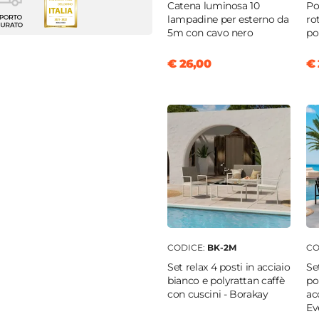
z
Catena luminosa 10
Po
lampadine per esterno da
ro
28 cm
5m con cavo nero
po
m
€ 26,00
€ 
nio
iatura a polvere
CODICE:
BK-2M
CO
Set relax 4 posti in acciaio
Se
bianco e polyrattan caffè
po
con cuscini - Borakay
ac
Ev