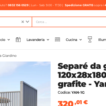
aiuto?
0832 156 0529
| Lun - Sab: 9.00 - 17.30 |
Spedizione GRATIS
sopra i
icio
Lavanderia
Cucina
Illu
a Giardino
Separé da 
120x28x180
grafite - Y
Codice:
YAN-1G
320
,01
€