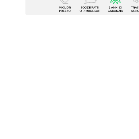
Serie
Yanne
Dimensioni
120 x 
Altezza
180 c
Materiale
Allumi
Caratteristiche
Vernic
Colore
Grafite