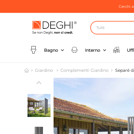
Cerchi 
Tutti
Bagno
Interno
Uff
Giardino
Complementi Giardino
Separé d