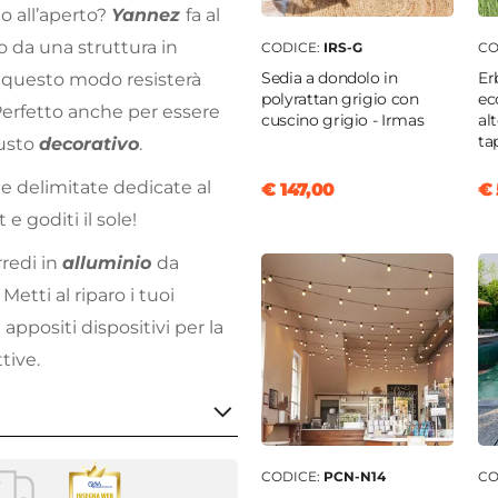
o all’aperto?
Yannez
fa al
to da una struttura in
CODICE:
IRS-G
CO
Sedia a dondolo in
Er
n questo modo resisterà
polyrattan grigio con
ec
. Perfetto anche per essere
cuscino grigio - Irmas
al
ta
gusto
decorativo
.
ne delimitate dedicate al
€ 147,00
€ 
e goditi il sole!
rredi in
alluminio
da
Metti al riparo i tuoi
 appositi dispositivi per la
tive.
CODICE:
PCN-N14
CO