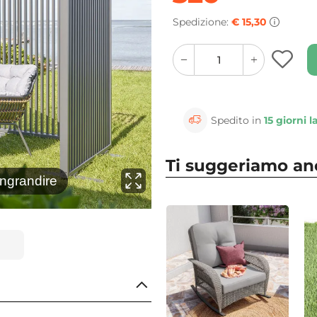
Spedizione:
€ 15,30
quantity
quantity
plus
minus
button
button
Spedito in
15 giorni l
Ti suggeriamo a
⚲
ingrandire
Clicca 