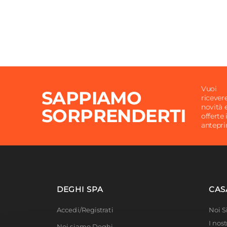
Vuoi
SAPPIAMO
ricever
novità 
SORPRENDERTI
offerte 
antepr
DEGHI SPA
CAS
Accedi/Registrati
Noi 
I nost
Noi siamo Deghi