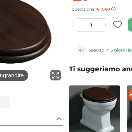
Spedizione:
€ 7,40
quantity
quantity
plus
minus
button
button
Spedito in
5 giorni la
Ti suggeriamo a
⚲
ingrandire
Clicca 