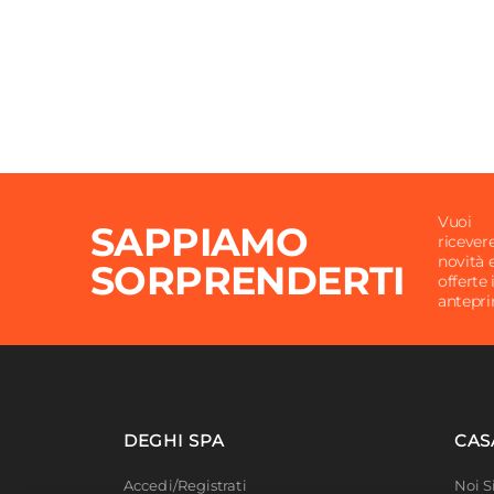
Vuoi
SAPPIAMO
ricever
novità 
SORPRENDERTI
offerte 
antepr
DEGHI SPA
CAS
Accedi/Registrati
Noi 