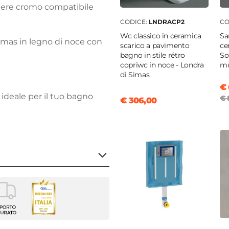
iere cromo compatibile
CODICE:
LNDRACP2
CO
Wc classico in ceramica
Sa
SImas in legno di noce con
scarico a pavimento
ce
bagno in stile rétro
So
copriwc in noce - Londra
mu
di Simas
€ 
o ideale per il tuo bagno
€ 
€ 306,00
ard
 terra
|
Vaso sospeso