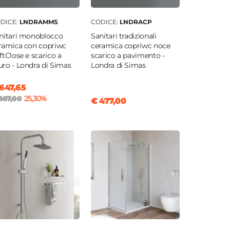
DICE:
LNDRAMMS
CODICE:
LNDRACP
nitari monoblocco
Sanitari tradizionali
ramica con copriwc
ceramica copriwc noce
ftClose e scarico a
scarico a pavimento -
ro - Londra di Simas
Londra di Simas
647,65
867,00
25,30%
€ 477,00