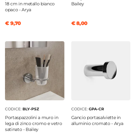
18 cm in metallo bianco
Bailey
opaco - Arya
€ 9,70
€ 8,00
CODICE:
BLY-PSZ
CODICE:
GPA-CR
Portaspazzolini a muro in
Gancio portasalviette in
lega di zinco cromo e vetro
alluminio cromato - Arya
satinato - Bailey