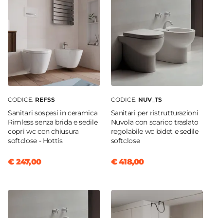
Compatibilità Serie
Nuvola
|
Skip
Larghezza
36,1 cm
Profondità
44,8 cm
Colore
Bianco
CODICE:
REFSS
CODICE:
NUV_TS
Chiusura Copri WC
Sanitari sospesi in ceramica
Sanitari per ristrutturazioni
Soft close
Rimless senza brida e sedile
Nuvola con scarico traslato
copri wc con chiusura
regolabile wc bidet e sedile
Sedile
softclose - Hottis
softclose
Incluso
€ 247,00
€ 418,00