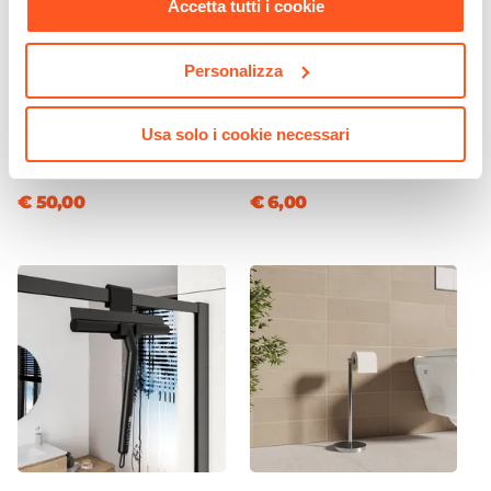
Accetta tutti i cookie
Personalizza
CODICE:
SIS-BC
CODICE:
BLY-PSP
Miscelatore bidet in ottone
Portascopino d'appoggio in
Usa solo i cookie necessari
cromo - Oasis
acciaio inox cromo - Bailey
€ 50,00
€ 6,00