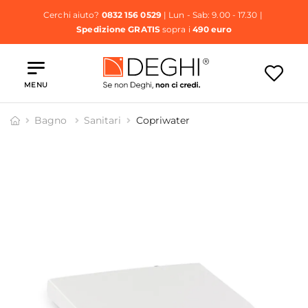
Cerchi aiuto?
0832 156 0529
| Lun - Sab: 9.00 - 17.30 |
Spedizione GRATIS
sopra i
490 euro
MENU
Bagno
Sanitari
Copriwater