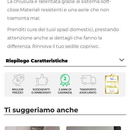
La chiusura è rallentata grazie al sistema
soft-
close
.Materiali resistenti e una serie che non
tramonta mai:
Prenditi cura dei tuoi spazi domestici, prestando
attenzione anche ai dettagli che fanno la
differenza. Rinnova il tuo sedile copriwc.
Riepilogo Caratteristiche
Caratteristiche
Tipologia
Avvolgente
Compatibilità
Vaso a terra
Ti suggeriamo anche
Compatibilità Marca
Azzurra
|
Disegno Ceramica