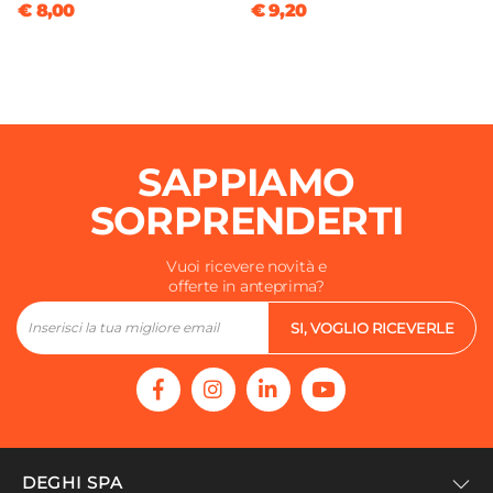
€ 8,00
€ 9,20
SAPPIAMO
SORPRENDERTI
Vuoi ricevere novità e
offerte in anteprima?
SI, VOGLIO RICEVERLE
DEGHI SPA