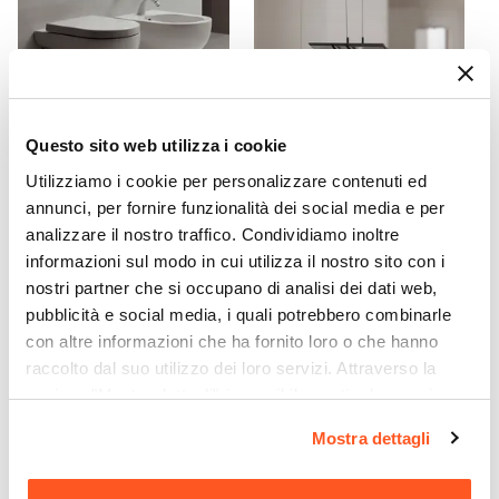
Questo sito web utilizza i cookie
CODICE:
NUV_T
CODICE:
PVT-BI1
Utilizziamo i cookie per personalizzare contenuti ed
Sanitari AZZURRA con vaso
Tergivetro in acciaio inox
annunci, per fornire funzionalità dei social media e per
scarico traslato con sedile e
cromo con ganci a muro e
analizzare il nostro traffico. Condividiamo inoltre
bidet - Nuvola
ventosa
informazioni sul modo in cui utilizza il nostro sito con i
nostri partner che si occupano di analisi dei dati web,
€ 460,00
€ 10,50
pubblicità e social media, i quali potrebbero combinarle
con altre informazioni che ha fornito loro o che hanno
raccolto dal suo utilizzo dei loro servizi. Attraverso la
sezione "Mostra dettagli" è possibile gestire le proprie
opzioni e modificare le preferenze espresse in qualsiasi
Mostra dettagli
momento. Per maggiori informazioni si invita a leggere la
nostra
Cookie Policy
.