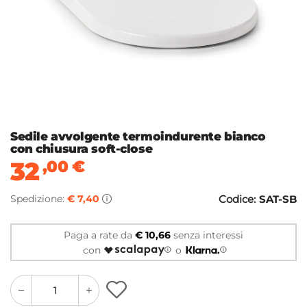
Sedile avvolgente termoindurente bianco
con chiusura soft-close
32
,00
€
Spedizione:
€ 7,40
Codice:
SAT-SB
Paga a rate da
€ 10,66
senza interessi
con
o
quantity
quantity
plus
minus
button
button