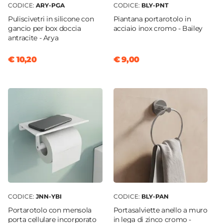
CODICE:
ARY-PGA
CODICE:
BLY-PNT
Puliscivetri in silicone con
Piantana portarotolo in
gancio per box doccia
acciaio inox cromo - Bailey
antracite - Arya
€ 10,20
€ 9,00
CODICE:
JNN-YBI
CODICE:
BLY-PAN
Portarotolo con mensola
Portasalviette anello a muro
porta cellulare incorporato
in lega di zinco cromo -