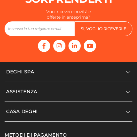
Vuoi ricevere novità e
offerte in anteprima?
SI, VOGLIO RICEVERLE
DEGHI SPA
Accedi/Registrati
ASSISTENZA
Noi siamo Deghi
Politica dei prezzi
Supporto
CASA DEGHI
Lavora con noi
Paga a rate
Diventa fornitore
Località disagiate
Noi Siamo Deghi
Modello organizzativo e codice etico
METODI DI PAGAMENTO
Agevolazioni fiscali