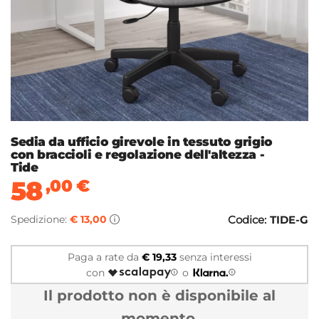
Sedia da ufficio girevole in tessuto grigio
con braccioli e regolazione dell'altezza -
Tide
58
,00
€
Spedizione:
€ 13,00
Codice:
TIDE-G
Paga a rate da
€ 19,33
senza interessi
con
o
Il prodotto non è disponibile al
momento.