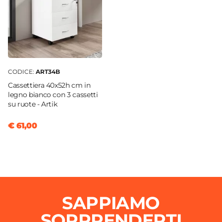
Altezza Seduta Massima
47 cm
Altezza Seduta Minima
35 cm
Altezza Massima
101 cm
CODICE:
ART34B
Altezza Minima
Cassettiera 40x52h cm in
legno bianco con 3 cassetti
91 cm
su ruote - Artik
Braccioli
Si
€ 61,00
Ruote
Si
Assemblato
No
SAPPIAMO
SORPRENDERTI