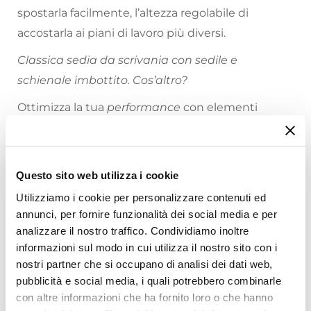
spostarla facilmente, l’altezza regolabile di
accostarla ai piani di lavoro più diversi.
Classica sedia da scrivania con sedile e
schienale imbottito. Cos’altro?
Ottimizza la tua
performance
con elementi
d’arredo confortevoli.
Riepilogo Caratteristiche
Questo sito web utilizza i cookie
Utilizziamo i cookie per personalizzare contenuti ed
Caratteristiche
annunci, per fornire funzionalità dei social media e per
Tipologia
analizzare il nostro traffico. Condividiamo inoltre
Sedia girevole
informazioni sul modo in cui utilizza il nostro sito con i
Serie
nostri partner che si occupano di analisi dei dati web,
Tide
Ti suggeriamo anche
pubblicità e social media, i quali potrebbero combinarle
Dimensioni
con altre informazioni che ha fornito loro o che hanno
62 x 54 cm