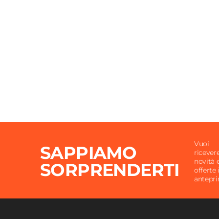
Materiale Gambe
Acciai
Materiale Seduta
Boucl
Portata Massima
100 Kg
Colore Gambe
Ruggi
Colore Seduta
Ruggi
Impilabile
No
Imbottitura
Si
Materiale Imbottitura
Spugn
Assemblato
Si
Vuoi
SAPPIAMO
ricever
novità 
SORPRENDERTI
offerte 
antepr