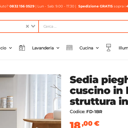
aiuto?
0832 156 0529
| Lun - Sab: 9.00 - 17.30 |
Spedizione GRATIS
sopra i
icio
Lavanderia
Cucina
Illu
Sedia pieg
cuscino in 
struttura i
Codice:
FD-1BR
18
,00
€