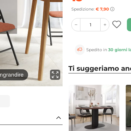
Spedizione:
€ 7,90
quantity
quantity
plus
minus
button
button
Spedito in
30 giorni l
Ti suggeriamo a
⚲
ingrandire
Clicca 