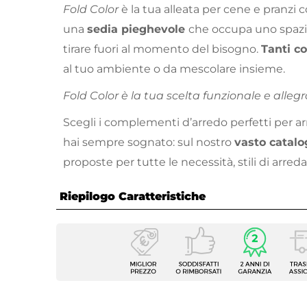
Fold Color
è la tua alleata per cene e pranzi co
una
sedia pieghevole
che occupa uno spazio
tirare fuori al momento del bisogno.
Tanti co
al tuo ambiente o da mescolare insieme.
Fold Color è la tua scelta funzionale e allegr
Scegli i complementi d’arredo perfetti per a
hai sempre sognato: sul nostro
vasto catalo
proposte per tutte le necessità, stili di arre
Riepilogo Caratteristiche
Caratteristiche
Tipologia
Sedia
Serie
Fold
Altezza
80 cm