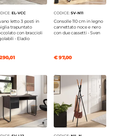
DICE:
EL-VCC
CODICE:
SV-N11
vano letto 3 posti in
Consolle 110 cm in legno
niglia trapuntato
cannettato noce e nero
occolato con braccioli
con due cassetti - Sven
golabili - Eladio
290,01
€ 97,00
DICE:
SV-L12
CODICE:
NIL-N