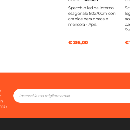
o
Specchio led da interno
Sc
é
esagonale 80x70cm con
le
cornice nera opaca e
ac
mensola - Apis
ca
ne
Sv
ne
€ 216,00
€ 
a
e
e
in
ima?