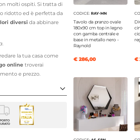
n molti ospiti. Si tratta di
 ridotto ed è perfetta da
CODICE:
RAY-MN
CO
Tavolo da pranzo ovale
Di
lori diversi
da abbinare
180x90 cm top in legno
ci
con gamba centrale e
ci
base in metallo nero -
re
a.
Raynold
rredare la tua casa come
€ 286,00
€ 
go online
troverai
damento e prezzo.
CODICE:
AS-S8N
CO