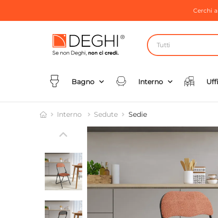
Cerchi 
Tutti
Bagno
Interno
Uff
Interno
Sedute
Sedie