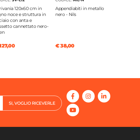
rivania 120x60 cm in
Appendiabiti in metallo
gno noce e struttura in
nero - Nils
ciaio con anta e
ssetto cannettato nero-
en
127,00
€ 38,00
SI, VOGLIO RICEVERLE