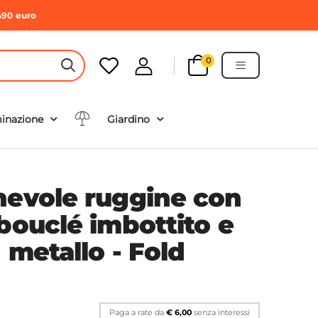
490 euro
0
HEADER SEARCH BUTTON
minazione
Giardino
hevole ruggine con
bouclé imbottito e
n metallo - Fold
Paga a rate da
€ 6,00
senza interessi