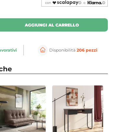
con
o
AGGIUNGI AL CARRELLO
avorativi
Disponibilità
206 pezzi
nche
⚲
per ingrandire
Cli