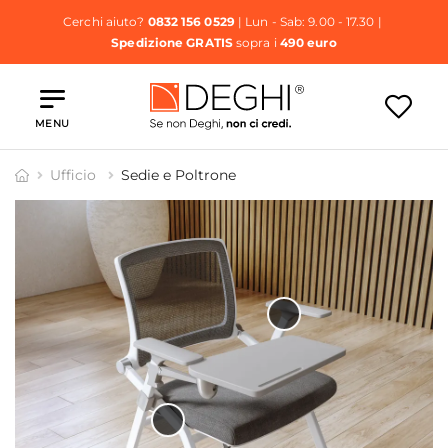
Cerchi aiuto?
0832 156 0529
| Lun - Sab: 9.00 - 17.30 |
Spedizione GRATIS
sopra i
490 euro
MENU
Ufficio
Sedie e Poltrone