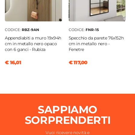
CODICE:
RBZ-9AN
CODICE:
FNR-15
Appendiabiti a muro 19x94h
Specchio da parete 76x152h
cm in metallo nero opaco
cm in metallo nero -
con 6 ganci - Rubiza
Fenetre
€ 16,01
€ 117,00
SAPPIAMO
SORPRENDERTI
Vuoi ricevere novità e