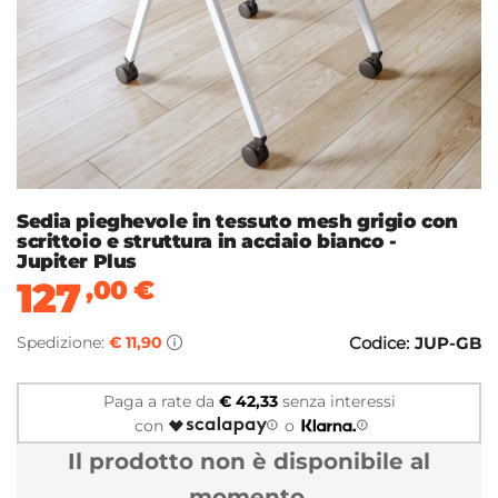
Sedia pieghevole in tessuto mesh grigio con
scrittoio e struttura in acciaio bianco -
Jupiter Plus
127
,00
€
Spedizione:
€ 11,90
Codice:
JUP-GB
Paga a rate da
€ 42,33
senza interessi
con
o
Il prodotto non è disponibile al
momento.