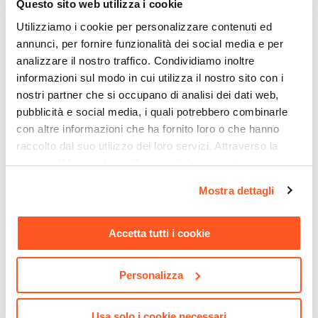
Questo sito web utilizza i cookie
Struttura Pieghevole
€ 232,00
€ 152,00
Si
Utilizziamo i cookie per personalizzare contenuti ed
annunci, per fornire funzionalità dei social media e per
Colore Seduta
analizzare il nostro traffico. Condividiamo inoltre
Grigio
informazioni sul modo in cui utilizza il nostro sito con i
Colore Struttura
nostri partner che si occupano di analisi dei dati web,
Bianco
pubblicità e social media, i quali potrebbero combinarle
Materiale Seduta
con altre informazioni che ha fornito loro o che hanno
Tessuto
raccolto dal suo utilizzo dei loro servizi. Attraverso la
Materiale Struttura
sezione "Mostra dettagli" è possibile gestire le proprie
Acciaio
|
Polipropilene
opzioni e modificare le preferenze espresse in qualsiasi
Mostra dettagli
momento. Per maggiori informazioni si invita a leggere la
Caratteristiche
nostra
Cookie Policy
.
Seduta ergonomica
|
Con scrittoio
|
Con ruote
CODICE:
ML-L8C
CODICE:
MUL-ME2
Accetta tutti i cookie
Materiale Imbottitura
Libreria 70x180h cm ripiani
Libreria sospesa 70x90h cm
bianchi e struttura in acciaio
in acciaio grigio con
Schiuma poliuretanica
opaco - Multipla
mensole bianche - Multipla
Verniciatura
Personalizza
Verniciatura a polvere
€ 72,00
€ 37,00
Assemblato
Usa solo i cookie necessari