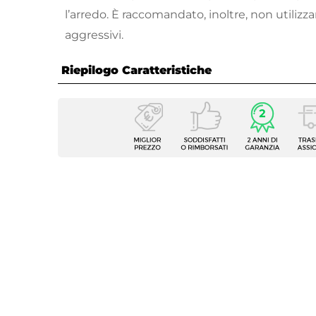
l’arredo. È raccomandato, inoltre, non utilizz
aggressivi.
Riepilogo Caratteristiche
Caratteristiche
Sedia 
Tipologia
giardi
Serie
Atelie
Dimensioni
42 x 5
Altezza
81 cm
Altezza Seduta
42 cm
Materiale Seduta
Acciai
Materiale Struttura
Acciai
Portata Massima
110 kg
Colore Struttura
Melog