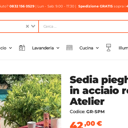
aiuto?
0832 156 0529
| Lun - Sab: 9.00 - 17.30 |
Spedizione GRATIS
sopra i
icio
Lavanderia
Cucina
Illu
Sedia pieg
in acciaio 
Atelier
Codice:
GR-SPM
42
,00
€