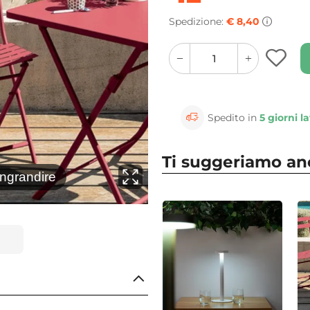
Spedizione:
€ 8,40
quantity
quantity
plus
minus
button
button
Spedito in
5 giorni la
Ti suggeriamo a
⚲
ingrandire
Clicca 