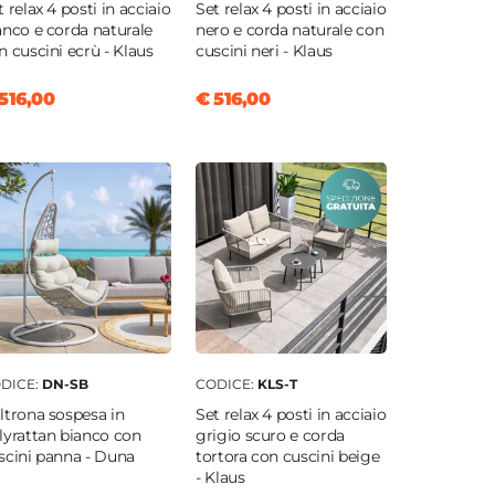
t relax 4 posti in acciaio
Set relax 4 posti in acciaio
anco e corda naturale
nero e corda naturale con
n cuscini ecrù - Klaus
cuscini neri - Klaus
516,00
€ 516,00
DICE:
DN-SB
CODICE:
KLS-T
ltrona sospesa in
Set relax 4 posti in acciaio
lyrattan bianco con
grigio scuro e corda
scini panna - Duna
tortora con cuscini beige
- Klaus