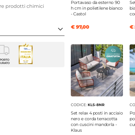
Portavaso da esterno 90
Se
are prodotti chimici
h cm in polietilene bianco
bi
- Castol
co
€ 97,00
€ 
da giardino
|
Sedia da
no
r
|
Atelier
1 cm
|
42 x 51 cm
CODICE:
KLS-8NR
CO
o
Set relax 4 posti in acciaio
Po
o
nero e corda terracotta
po
|
110 kg
con cuscini mandorla -
cu
Klaus
rano