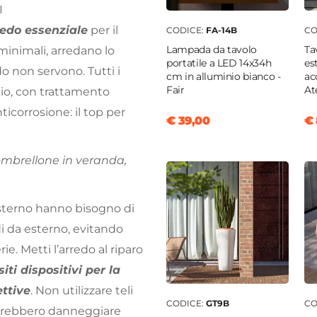
I
redo essenziale
per il
CODICE:
FA-14B
CO
Lampada da tavolo
Ta
 minimali, arredano lo
portatile a LED 14x34h
es
o non servono. Tutti i
cm in alluminio bianco -
ac
Fair
At
aio, con trattamento
icorrosione: il top per
€ 39,00
€ 
’ombrellone in veranda,
’esterno hanno bisogno di
di da esterno, evitando
ie. Metti l’arredo al riparo
iti dispositivi per la
ettive
. Non utilizzare teli
CODICE:
GT9B
CO
potrebbero danneggiare