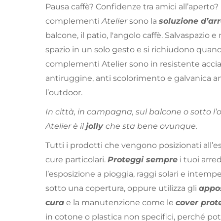
Pausa caffè? Confidenze tra amici all’aperto? 
complementi
Atelier
sono la
soluzione d’ar
balcone, il patio, l'angolo caffè. Salvaspazio e
spazio in un solo gesto e si richiudono quand
complementi Atelier sono in resistente acci
antiruggine, anti scolorimento e galvanica ant
l’outdoor.
In città, in campagna, sul balcone o sotto l
Atelier è il
jolly
che sta bene ovunque.
Tutti i prodotti che vengono posizionati all
cure particolari.
Proteggi sempre
i tuoi arre
l’esposizione a pioggia, raggi solari e intemper
sotto una copertura, oppure utilizza gli
appos
cura
e la manutenzione come le
cover prot
in cotone o plastica non specifici, perché 