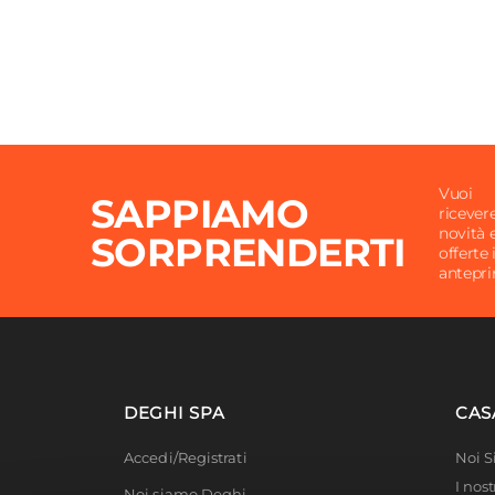
Galvan
Trattamento
Galvan
Vernic
Verniciatura
|
Verni
epossi
Pieghevole
Si
|
Si
Vuoi
SAPPIAMO
ricever
novità 
SORPRENDERTI
offerte 
antepr
DEGHI SPA
CAS
Accedi/Registrati
Noi 
I nost
Noi siamo Deghi