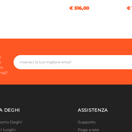
izzazione
|
€ 516,00
€ 
izzazione
iatura a polvere epossidica
ciatura a polvere
dica
e
e
in
ima?
A DEGHI
ASSISTENZA
Siamo Deghi
Supporto
ri luoghi
Paga a rate