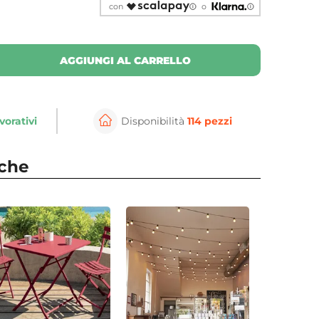
con
o
AGGIUNGI AL CARRELLO
vorativi
Disponibilità
114 pezzi
nche
⚲
per ingrandire
Cli