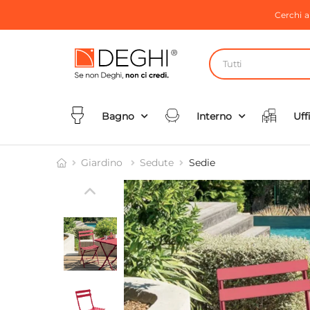
Cerchi 
Tutti
Bagno
Interno
Uff
Giardino
Sedute
Sedie