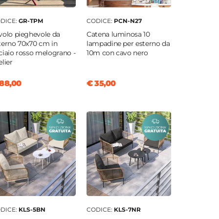
DICE:
GR-TPM
CODICE:
PCN-N27
volo pieghevole da
Catena luminosa 10
terno 70x70 cm in
lampadine per esterno da
ciaio rosso melograno -
10m con cavo nero
elier
88,00
€ 35,00
DICE:
KLS-5BN
CODICE:
KLS-7NR