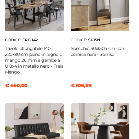
51 cm
Materiale Gambe
Metallo
Materiale Seduta
Velluto
CODICE:
FRE-142
CODICE:
SI-15N
Colore Gambe
Tavolo allungabile 140-
Specchio 50x150h cm con
Nero
220x90 cm piano in legno di
cornice nera - Sorriso
mango 26 mm e gambe a
Colore Seduta
U 8x4 in metallo nero - Freia
Nero
Mango
Effetto
€ 460,00
€ 106,99
Effetto a coste
Verniciatura
Verniciatura a polvere epossidica
Materiale Imbottitura
Spugna