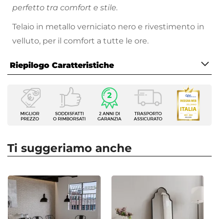
perfetto tra comfort e stile.
Telaio in metallo verniciato nero e rivestimento in
velluto, per il comfort a tutte le ore.
Riepilogo Caratteristiche
Caratteristiche
Tipologia
Sedia
Serie
Alys
Ti suggeriamo anche
Dimensioni
54 x 45 cm
Altezza
90 cm
Altezza Seduta