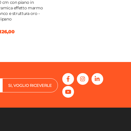
0 cm con piano in
ramica effetto marmo
anco e struttura oro -
lipano
126,00
SI, VOGLIO RICEVERLE