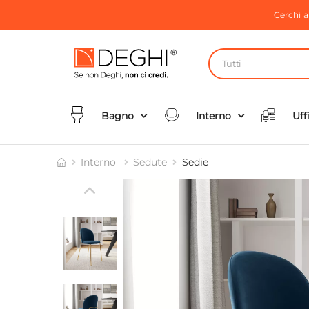
Cerchi 
Tutti
Bagno
Interno
Uff
Interno
Sedute
Sedie