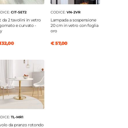
DICE:
CIT-SET2
CODICE:
VN-2VR
t da 2 tavolini in vetro
Lampada a sospensione
gomato e curvato -
20 cm in vetro con foglia
ty
oro
132,00
€ 57,00
DICE:
TL-MR1
volo da pranzo rotondo