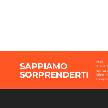
Altezza Seduta
48 cm
Materiale Gambe
Metall
Materiale Seduta
Vellut
Portata Massima
100 Kg
Colore Gambe
Oro
Colore Seduta
Blu pe
Impilabile
No
Imbottitura
Si
Assemblato
No
Vuoi
SAPPIAMO
ricever
novità 
SORPRENDERTI
offerte 
antepr