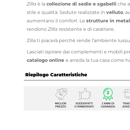
Zilla
è la
collezione di sedie e sgabelli
che a
stile e qualità. Sedute realizzate in
velluto
, a
aumentano il comfort. Le
strutture in meta
rendono
Zilla
resistente e di carattere.
Zilla ti piacerà perchè rende l’ambiente lussu
Lasciati ispirare dai complementi e mobili pr
catalogo online
e arreda la tua casa come h
Riepilogo Caratteristiche
Caratteristiche
Tipologia
Sedia
Serie
Zilla
Dimensioni
44 x 5
Altezza
82 cm