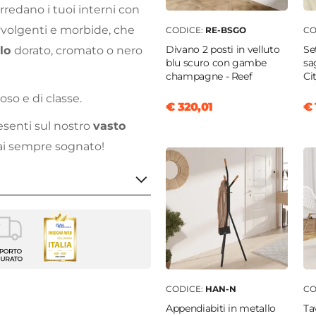
rredano i tuoi interni con
vvolgenti e morbide, che
CODICE:
RE-BSGO
CO
Divano 2 posti in velluto
Se
llo
dorato, cromato o nero
blu scuro con gambe
sa
champagne - Reef
Ci
oso e di classe.
€ 320,01
€ 
esenti sul nostro
vasto
ai sempre sognato!
5 cm
CODICE:
HAN-N
CO
Appendiabiti in metallo
Ta