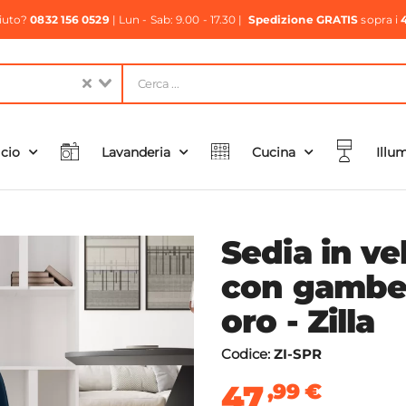
aiuto?
0832 156 0529
| Lun - Sab: 9.00 - 17.30 |
Spedizione GRATIS
sopra i
icio
Lavanderia
Cucina
Illu
Sedia in ve
con gambe i
oro - Zilla
Codice:
ZI-SPR
47
,99
€