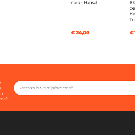
nero - Hansel
10
ce
o
bi
o
Tu
€ 24,00
€ 
trolio
e
e
in
ima?