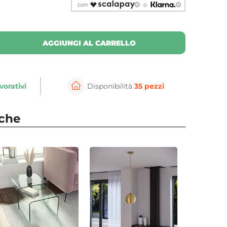
con
o
AGGIUNGI AL CARRELLO
vorativi
Disponibilità
35 pezzi
nche
⚲
per ingrandire
Cli