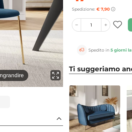
Spedizione:
€ 7,90
quantity
quantity
plus
minus
button
button
Spedito in
5 giorni la
Ti suggeriamo a
⚲
ingrandire
Clicca 