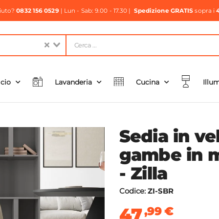
aiuto?
0832 156 0529
| Lun - Sab: 9.00 - 17.30 |
Spedizione GRATIS
sopra i
icio
Lavanderia
Cucina
Illu
Sedia in ve
gambe in me
- Zilla
Codice:
ZI-SBR
47
,99
€