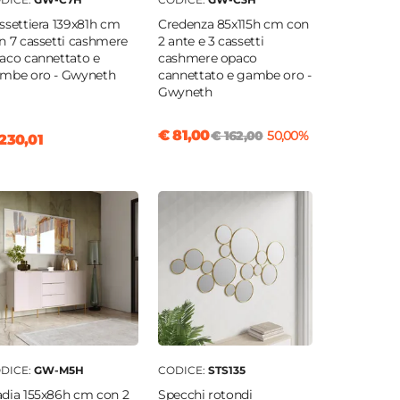
ssettiera 139x81h cm
Credenza 85x115h cm con
n 7 cassetti cashmere
2 ante e 3 cassetti
aco cannettato e
cashmere opaco
mbe oro - Gwyneth
cannettato e gambe oro -
Gwyneth
€ 81,00
€ 162,00
50,00%
230,01
DICE:
GW-M5H
CODICE:
STS135
dia 155x86h cm con 2
Specchi rotondi