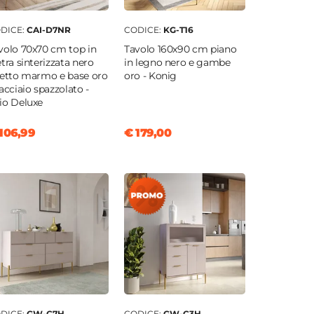
DICE:
CAI-D7NR
CODICE:
KG-T16
volo 70x70 cm top in
Tavolo 160x90 cm piano
etra sinterizzata nero
in legno nero e gambe
fetto marmo e base oro
oro - Konig
 acciaio spazzolato -
io Deluxe
106,99
€ 179,00
DICE:
GW-C7H
CODICE:
GW-C3H