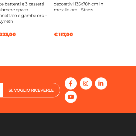
te battenti e 3 cassetti
decorativi 135x78h cm in
shmere opaco
metallo oro - Strass
nnettato e gambe oro -
yneth
223,00
€ 117,00
SI, VOGLIO RICEVERLE