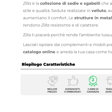
Zilla
è la
collezione di sedie e sgabelli
che a
stile e qualità. Sedute realizzate in
velluto
, a
aumentano il comfort. Le
strutture in meta
rendono
Zilla
resistente e di carattere.
Zilla ti piacerà perchè rende l’ambiente lussu
Lasciati ispirare dai complementi e mobili pr
catalogo online
e arreda la tua casa come h
Riepilogo Caratteristiche
Caratteristiche
Tipologia
Sedia
Serie
Zilla
Dimensioni
44 x 5
Altezza
82 cm