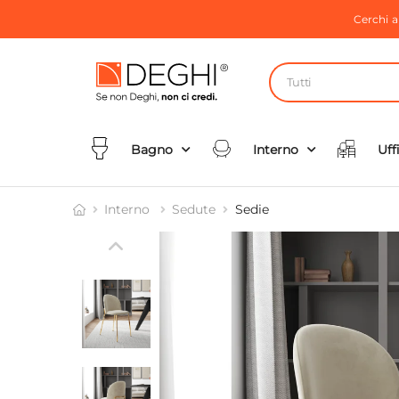
Cerchi 
Tutti
Bagno
Interno
Uff
Interno
Sedute
Sedie