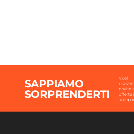
Vuoi
SAPPIAMO
ricever
novità 
SORPRENDERTI
offerte 
antepr