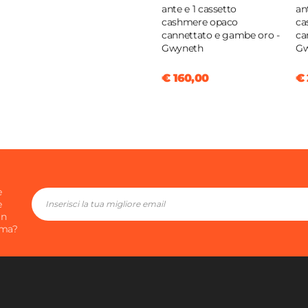
ante e 1 cassetto
an
cashmere opaco
ca
cannettato e gambe oro -
ca
Gwyneth
Gw
€ 160,00
€ 
e
e
in
ima?