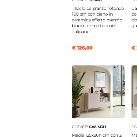
Tavolo da pranzo rotondo
Ca
o
100 cm con piano in
co
o
ceramica effetto marmo
op
bianco e struttura oro -
ga
Tulipano
€ 126,00
€ 
a poliuretanica
CODICE:
GW-M3H
CO
Madia 125x86h cm con 2
Ma