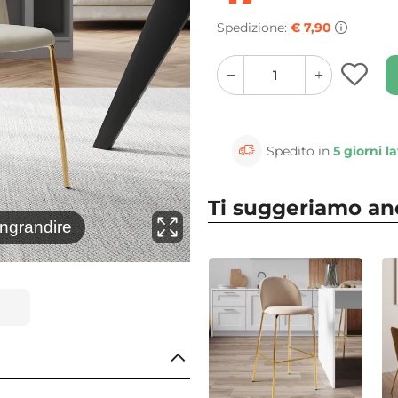
Spedizione:
€ 7,90
quantity
quantity
plus
minus
button
button
Spedito in
5 giorni la
Ti suggeriamo a
⚲
ingrandire
Clicca 