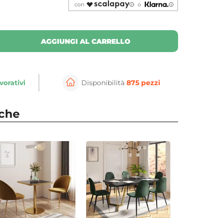
con
o
AGGIUNGI AL CARRELLO
vorativi
Disponibilità
875 pezzi
nche
⚲
per ingrandire
Cli