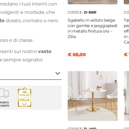
rredano i tuoi interni con
vvolgenti e morbide, che
CODICE:
ZI-BBR
CO
Sgabello in velluto beige
Ta
llo
dorato, cromato o nero
con gambe e poggiapiedi
pi
in metallo finitura oro -
ef
Zilla
in
oso e di classe.
Ca
esenti sul nostro
vasto
€ 68,00
€ 
ai sempre sognato!
5 cm
CODICE:
TL-MR1
CO