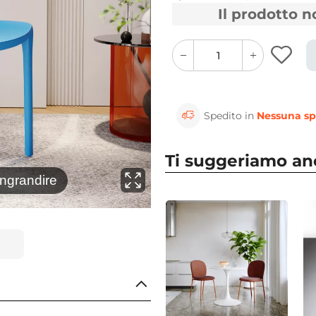
Il prodotto 
quantity
quantity
plus
minus
button
button
Spedito in
Nessuna sp
Ti suggeriamo a
⚲
Ambientalo
ingrandire
Clicca 