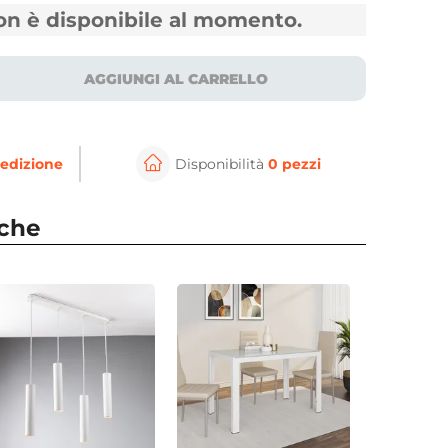
non è disponibile al momento.
AGGIUNGI AL CARRELLO
edizione
Disponibilità
0 pezzi
nche
⚲
Ambientalo
per ingrandire
Cli