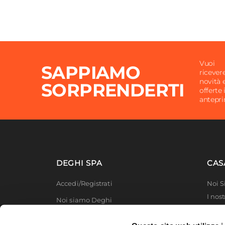
Vuoi
SAPPIAMO
ricever
novità 
SORPRENDERTI
offerte 
antepr
DEGHI SPA
CAS
Accedi/Registrati
Noi 
I nost
Noi siamo Deghi
Deghi
Politica dei prezzi
MFT -