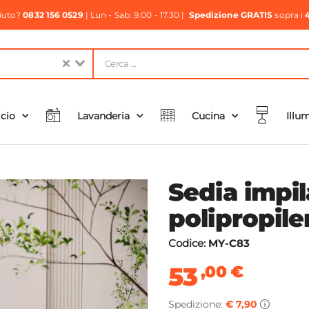
aiuto?
0832 156 0529
| Lun - Sab: 9.00 - 17.30 |
Spedizione GRATIS
sopra i
icio
Lavanderia
Cucina
Illu
Sedia impil
polipropile
Codice:
MY-C83
53
,00
€
Spedizione:
€ 7,90