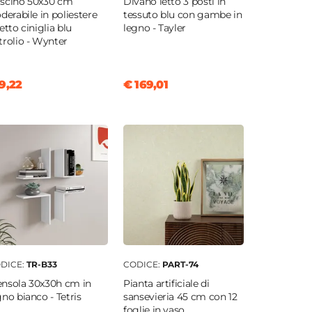
scino 50x30 cm
Divano letto 3 posti in
oderabile in poliestere
tessuto blu con gambe in
fetto ciniglia blu
legno - Tayler
trolio - Wynter
9,22
€ 169,01
DICE:
TR-B33
CODICE:
PART-74
nsola 30x30h cm in
Pianta artificiale di
gno bianco - Tetris
sansevieria 45 cm con 12
foglie in vaso