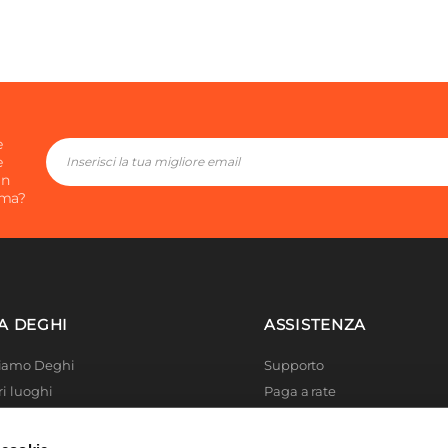
e
e
in
ima?
A DEGHI
ASSISTENZA
Siamo Deghi
Supporto
ri luoghi
Paga a rate
 4 Planet
Località disagiate
 La produzione
Agevolazioni fiscali