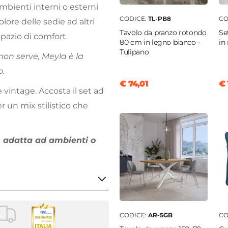
ambienti interni o esterni
CODICE:
TL-PB8
CO
colore delle sedie ad altri
Tavolo da pranzo rotondo
Se
pazio di comfort.
80 cm in legno bianco -
in
Tulipano
on serve, Meyla è la
o.
€ 74,01
€ 
 vintage. Accosta il set ad
 un mix stilistico che
n adatta ad ambienti o
CODICE:
AR-5GB
CO