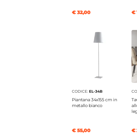
€ 32,00
€ 
CODICE:
EL-34B
CO
Piantana 34x155 cm in
Ta
metallo bianco
al
le
€ 55,00
€ 