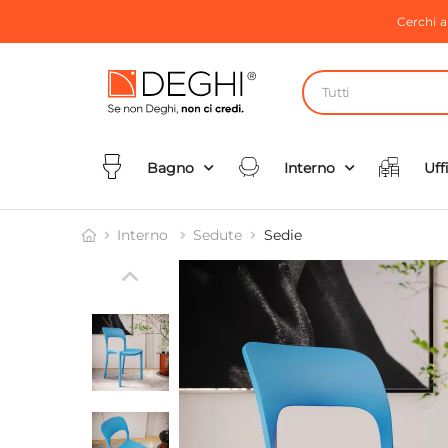
Cerchi 
Tutti
Bagno
Interno
Uff
Interno
Sedute
Sedie