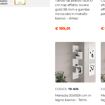
Tavolo da pranzo 150x70
Cu
cm top effetto rovere
sf
gold 38 mm e gambe
ef
3,5 cm
incrociate in metallo
pe
bianco – Arkeo
opilene
€ 199,01
€ 
opilene
e
e
CODICE:
TR-B35
CO
Mensola 30x150h cm in
Me
legno bianco - Tetris
le