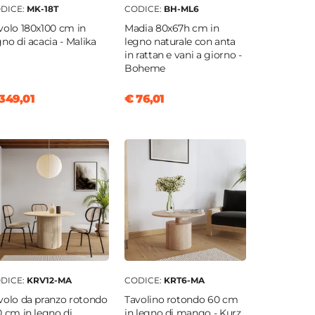
DICE:
MK-18T
CODICE:
BH-ML6
volo 180x100 cm in
Madia 80x67h cm in
gno di acacia - Malika
legno naturale con anta
in rattan e vani a giorno -
Boheme
349,01
€ 76,01
DICE:
KRV12-MA
CODICE:
KRT6-MA
volo da pranzo rotondo
Tavolino rotondo 60 cm
0 cm in legno di
in legno di mango - Kurz