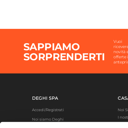
Vuoi
SAPPIAMO
ricever
novità 
SORPRENDERTI
offerte 
antepr
DEGHI SPA
CAS
Accedi/Registrati
Noi 
I nost
Noi siamo Deghi
Deghi