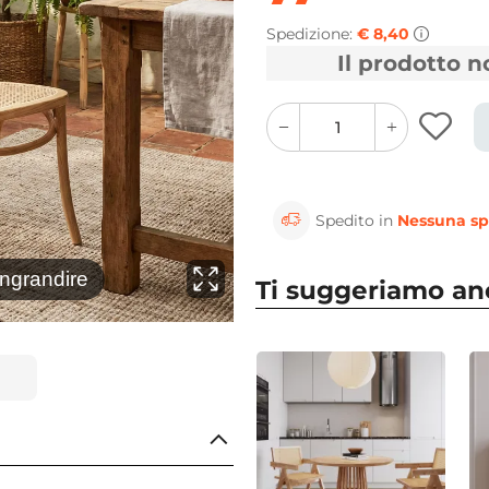
Spedizione:
€ 8,40
Il prodotto 
quantity
quantity
plus
minus
button
button
Spedito in
Nessuna sp
⚲
ingrandire
Clicca 
Ti suggeriamo a