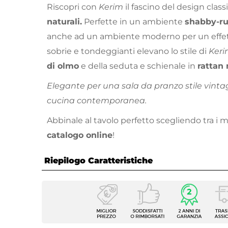
Riscopri con
Kerim
il fascino del design class
naturali.
Perfette in un ambiente
shabby-ru
anche ad un ambiente moderno per un effett
sobrie e tondeggianti elevano lo stile di
Ker
di olmo
e della seduta e schienale in
rattan 
Elegante per una sala da pranzo stile vinta
cucina contemporanea.
Abbinale al tavolo perfetto scegliendo tra i m
catalogo online
!
Riepilogo Caratteristiche
Caratteristiche
Tipologia
Sedia
Serie
Kerim