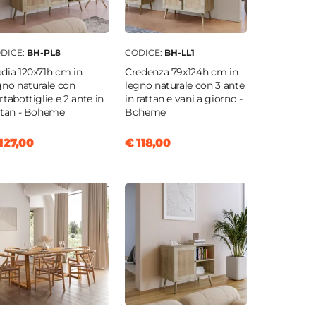
DICE:
BH-PL8
CODICE:
BH-LL1
dia 120x71h cm in
Credenza 79x124h cm in
gno naturale con
legno naturale con 3 ante
rtabottiglie e 2 ante in
in rattan e vani a giorno -
ttan - Boheme
Boheme
127,00
€ 118,00