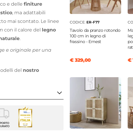
ico e delle
finiture
stico
, ma adattabili
o mai scontato. Le linee
CODICE:
ER-F77
CO
im
con il calore del
legno
Tavolo da pranzo rotondo
Ma
100 cm in legno di
le
naturale
.
frassino - Ernest
po
ra
ge e originale per una
€ 329,00
€ 
odelli del
nostro