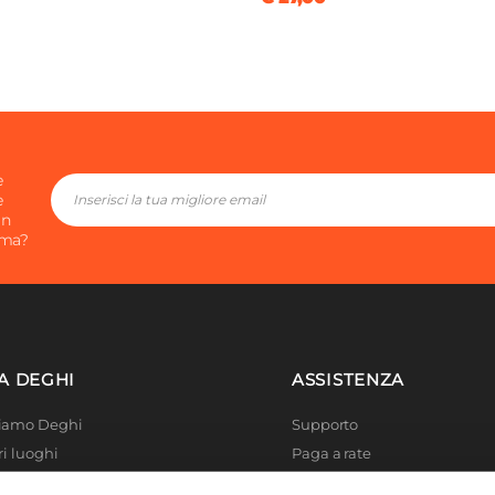
e
e
in
ima?
A DEGHI
ASSISTENZA
Siamo Deghi
Supporto
ri luoghi
Paga a rate
 4 Planet
Località disagiate