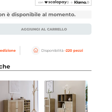
con
o
non è disponibile al momento.
AGGIUNGI AL CARRELLO
edizione
Disponibilità
-220 pezzi
⚲
per ingrandire
Cli
nche