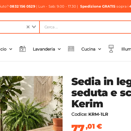
aiuto?
0832 156 0529
| Lun - Sab: 9.00 - 17.30 |
Spedizione GRATIS
sopra i
icio
Lavanderia
Cucina
Illu
Sedia in l
seduta e sc
Kerim
Codice:
KRM-1LR
77
,01
€