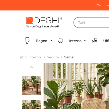
Cerchi 
Tutti
Bagno
Interno
Uff
Interno
Sedute
Sedie