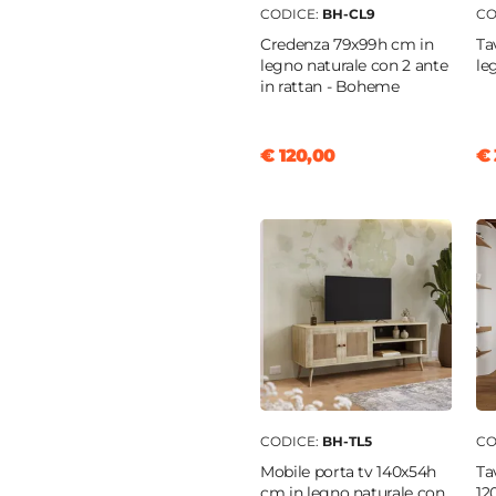
1 cm
CODICE:
BH-CL9
CO
Credenza 79x99h cm in
Ta
legno naturale con 2 ante
le
in rattan - Boheme
di olmo
 naturale
€ 120,00
€ 
CODICE:
BH-TL5
CO
Mobile porta tv 140x54h
Ta
cm in legno naturale con
12