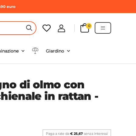
490 euro
0
HEADER SEARCH BUTTON
minazione
Giardino
egno di olmo con
hienale in rattan -
Paga a rate da
€ 25,67
senza interessi