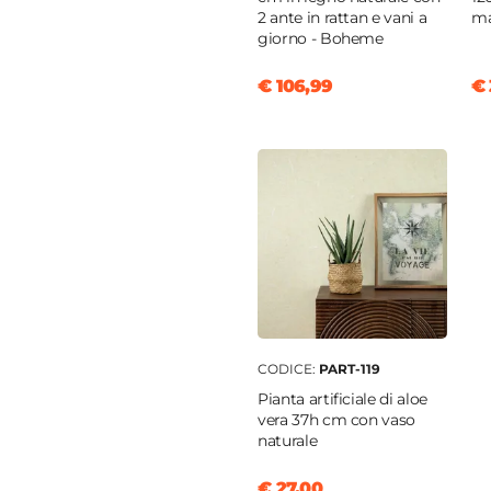
2 ante in rattan e vani a
ma
giorno - Boheme
€ 106,99
€ 
CODICE:
PART-119
Pianta artificiale di aloe
vera 37h cm con vaso
naturale
€ 27,00