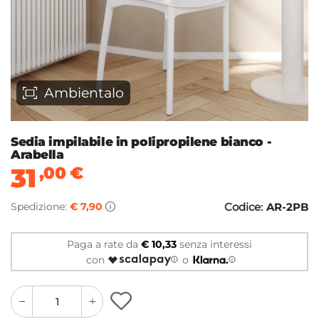
Ambientalo
Sedia impilabile in polipropilene bianco -
Arabella
31
,00
€
Spedizione:
€ 7,90
Codice:
AR-2PB
Paga a rate da
€ 10,33
senza interessi
con
o
quantity
quantity
plus
minus
button
button