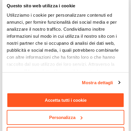
realizzando un orientamento cromaticamente
Questo sito web utilizza i cookie
40 x 55 cm
perfetto oppure crea un mix di colori se vuoi
Altezza
Utilizziamo i cookie per personalizzare contenuti ed
osare donando un tocco Kindercore, rendendo
annunci, per fornire funzionalità dei social media e per
78 cm
così l’ambiente colorato, frizzante ed allegro.
analizzare il nostro traffico. Condividiamo inoltre
Altezza Seduta
Grazie alle cover protettive la sedia ha la
informazioni sul modo in cui utilizza il nostro sito con i
46 cm
possibilità di essere conservata con cura
nostri partner che si occupano di analisi dei dati web,
Materiale Gambe
pubblicità e social media, i quali potrebbero combinarle
preservandone così bellezza e l’integrità. Tanti
Polipropilene
con altre informazioni che ha fornito loro o che hanno
vantaggi, un solo nome:
Arabella.
Materiale Seduta
raccolto dal suo utilizzo dei loro servizi. Attraverso la
Polipropilene
Sedia progettata per uso domestico e non
sezione "Mostra dettagli" è possibile gestire le proprie
CODICE:
PRS-CTV
CODICE:
ZCR-B
Portata Massima
opzioni e modificare le preferenze espresse in qualsiasi
adatta ad ambienti o utilizzi commerciali.
Mostra dettagli
Mobile porta tv 180x56h cm
Divano letto 3 posti con
momento. Per maggiori informazioni si invita a leggere la
150 Kg
in legno rovere sonoma -
schienale reclinabile in
nostra
Cookie Policy
.
Prospecta
similpelle bianco - Zachary
Colore Gambe
Accetta tutti i cookie
Bianco
€ 114,00
€ 159,00
Colore Seduta
Personalizza
Bianco
Impilabile