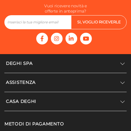
Vuoi ricevere novità e
offerte in anteprima?
SI, VOGLIO RICEVERLE
DEGHI SPA
Accedi/Registrati
ASSISTENZA
Noi siamo Deghi
Politica dei prezzi
Supporto
CASA DEGHI
Lavora con noi
Paga a rate
Diventa fornitore
Località disagiate
Noi Siamo Deghi
Modello organizzativo e codice etico
METODI DI PAGAMENTO
Agevolazioni fiscali
I nostri luoghi