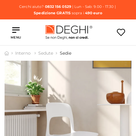
Cerchi aiuto?
0832 156 0529
| Lun - Sab: 9.00 - 17.30 |
Spedizione GRATIS
sopra i
490 euro
MENU
Interno
Sedute
Sedie