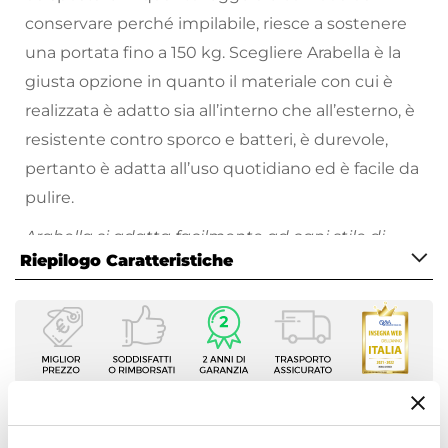
conservare perché impilabile, riesce a sostenere
una portata fino a 150 kg. Scegliere Arabella è la
giusta opzione in quanto il materiale con cui è
realizzata è adatto sia all’interno che all’esterno, è
resistente contro sporco e batteri, è durevole,
pertanto è adatta all’uso quotidiano ed è facile da
pulire.
Arabella si adatta facilmente ad ogni stile di
Riepilogo Caratteristiche
arredamento donando un aspetto
particolarmente
ricercato
ed
elegante.
Inoltre,
nell
Caratteristiche
sue nuance più chiare riflette la luce, rendendo
Tipologia
l'ambiente più luminoso e ampio
.
Sedia
Arreda l’interno creando lo stile più adatto al tuo
Serie
Arabella
living, rimanendo nei toni del monocolore
Ti suggeriamo anche
Dimensioni