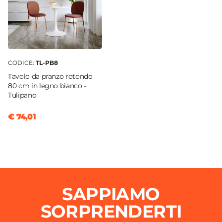
CODICE:
TL-PB8
Tavolo da pranzo rotondo
80 cm in legno bianco -
Tulipano
€ 74,01
SAPPIAMO
SORPRENDERTI