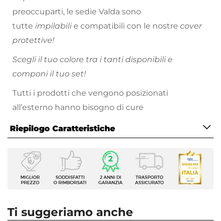
preoccuparti, le sedie Valda sono
tutte
impilabili
e compatibili con le nostre
cover
protettive!
Scegli il tuo colore tra i tanti disponibili e
componi il tuo set!
Tutti i prodotti che vengono posizionati
all’esterno hanno bisogno di cure
particolari.
Proteggi sempre
i tuoi arredi da
Riepilogo Caratteristiche
esterno, evitando l’esposizione a pioggia, raggi
solari e intemperie. Metti l’arredo al riparo sotto
Caratteristiche
una copertura, oppure utilizza gli
appositi
Tipologia
dispositivi per la cura
e la manutenzione come
Sedia da giardino
le
Serie
cover protettive
. Non utilizzare teli in cotone o
Valda
plastica non specifici, perché potrebbero
Ti suggeriamo anche
Dimensioni