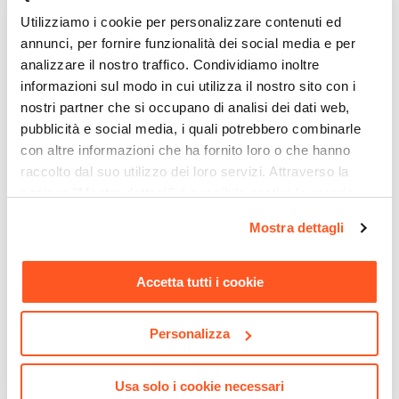
Si
Utilizziamo i cookie per personalizzare contenuti ed
Assemblato
annunci, per fornire funzionalità dei social media e per
Si
analizzare il nostro traffico. Condividiamo inoltre
informazioni sul modo in cui utilizza il nostro sito con i
nostri partner che si occupano di analisi dei dati web,
pubblicità e social media, i quali potrebbero combinarle
con altre informazioni che ha fornito loro o che hanno
raccolto dal suo utilizzo dei loro servizi. Attraverso la
CODICE:
ED23B
CODICE:
NRS-44PB
sezione "Mostra dettagli" è possibile gestire le proprie
Gazebo 2x3 m con tetto
Pergola 4x4 m in alluminio
opzioni e modificare le preferenze espresse in qualsiasi
Mostra dettagli
scorrevole ecrù e struttura
bianco e con tetto
momento. Per maggiori informazioni si invita a leggere la
bianca - Edvige
scorrevole - Norris
nostra
Cookie Policy
.
Accetta tutti i cookie
€ 196,01
€ 482,00
Personalizza
Usa solo i cookie necessari