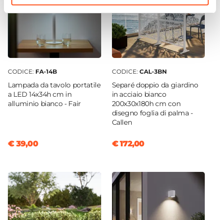
CODICE:
FA-14B
CODICE:
CAL-3BN
Lampada da tavolo portatile
Separé doppio da giardino
a LED 14x34h cm in
in acciaio bianco
alluminio bianco - Fair
200x30x180h cm con
disegno foglia di palma -
Callen
€ 39,00
€ 172,00