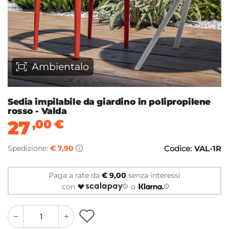
Ambientalo
Sedia impilabile da giardino in polipropilene
rosso - Valda
27
,00
€
Spedizione:
€ 7,90
Codice:
VAL-1R
Paga a rate da
€ 9,00
senza interessi
con
o
quantity
quantity
plus
minus
button
button