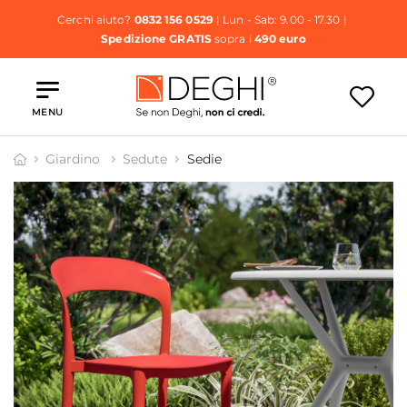
Cerchi aiuto?
0832 156 0529
| Lun - Sab: 9.00 - 17.30 |
Spedizione GRATIS
sopra i
490 euro
MENU
Giardino
Sedute
Sedie