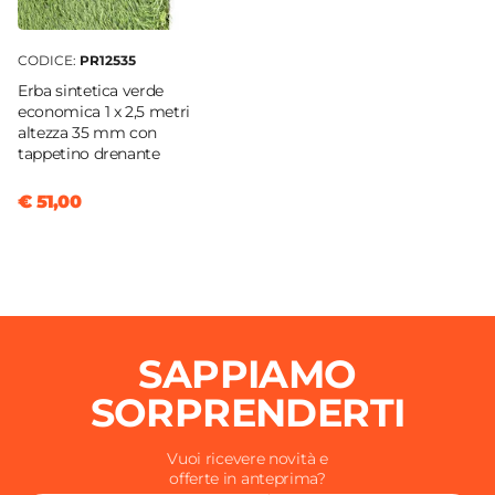
CODICE:
PR12535
Erba sintetica verde
economica 1 x 2,5 metri
altezza 35 mm con
tappetino drenante
€ 51,00
SAPPIAMO
SORPRENDERTI
Vuoi ricevere novità e
offerte in anteprima?