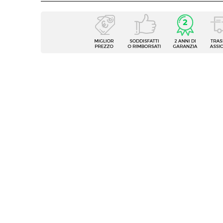
Caratteristiche
Tipologia
Sedia 
Serie
Catuja
Dimensioni
46 x 5
Altezza
88 cm
Altezza Seduta
45 cm
Materiale Seduta
Textil
Colore Seduta
Beige
Materiale Struttura
Allumi
Portata Massima
110 kg
Colore Struttura
Bianc
Verniciatura
Vernic
Impilabile
Si
Assemblato
Si
Caratteristiche
Protez