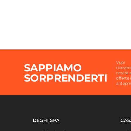
Vuoi
SAPPIAMO
ricever
novità 
SORPRENDERTI
offerte 
antepr
DEGHI SPA
CAS