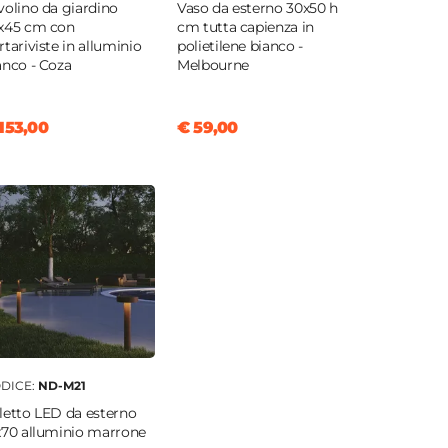
volino da giardino
Vaso da esterno 30x50 h
x45 cm con
cm tutta capienza in
rtariviste in alluminio
polietilene bianco -
anco - Coza
Melbourne
153,00
€ 59,00
DICE:
ND-M21
letto LED da esterno
x70 alluminio marrone