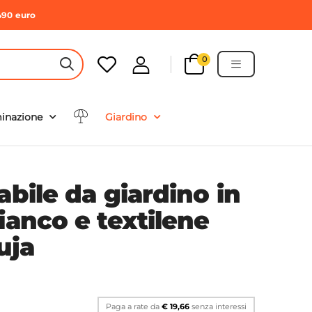
490 euro
0
HEADER SEARCH BUTTON
minazione
Giardino
abile da giardino in
ianco e textilene
uja
Paga a rate da
€ 19,66
senza interessi