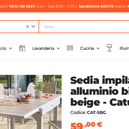
aiuto?
0832 156 0529
| Lun - Sab: 9.00 - 17.30 |
Spedizione GRATIS
sopra i
icio
Lavanderia
Cucina
Illu
Sedia impil
alluminio b
beige - Cat
Codice:
CAT-5BG
59
,00
€