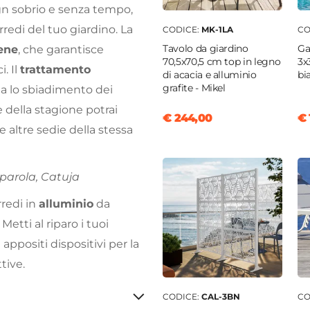
ign sobrio e senza tempo,
redi del tuo giardino. La
CODICE:
MK-1LA
CO
Tavolo da giardino
Ga
lene
, che garantisce
70,5x70,5 cm top in legno
3x
. Il
trattamento
di acacia e alluminio
bi
grafite - Mikel
ta lo sbiadimento dei
e della stagione potrai
€ 244,00
€ 
 altre sedie della stessa
 parola, Catuja
rredi in
alluminio
da
Metti al riparo i tuoi
 appositi dispositivi per la
tive.
CODICE:
CAL-3BN
CO