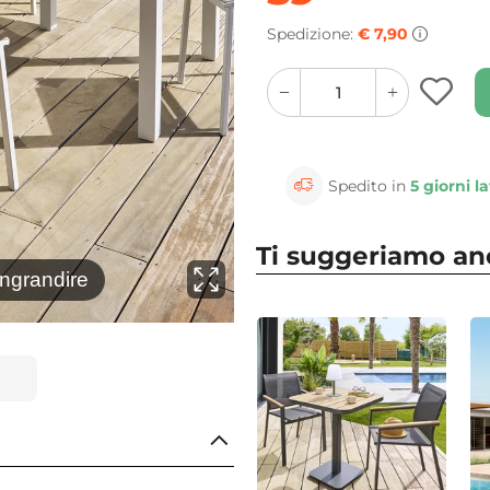
Spedizione:
€ 7,90
quantity
quantity
plus
minus
button
button
Spedito in
5 giorni la
Ti suggeriamo a
⚲
ingrandire
Clicca 