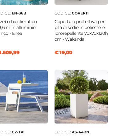
DICE:
EN-36B
CODICE:
COVER11
zebo bioclimatico
Copertura protettiva per
3,6 m in alluminio
pila di sedie in poliestere
anco - Enea
idrorepellente 70x70x120h
cm - Wakanda
1.509,99
€ 19,00
DICE:
CZ-TA1
CODICE:
AS-44BN