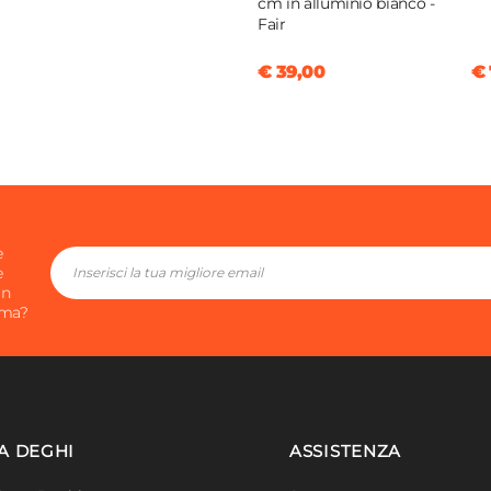
cm in alluminio bianco -
Fair
€ 39,00
€ 
e
e
in
ima?
A DEGHI
ASSISTENZA