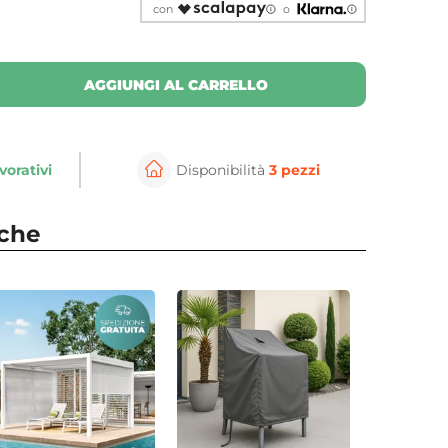
con
o
AGGIUNGI AL CARRELLO
vorativi
Disponibilità
3 pezzi
nche
⚲
per ingrandire
Cli