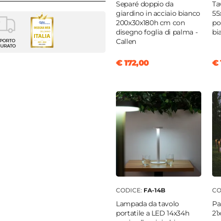
Separé doppio da
Ta
giardino in acciaio bianco
55
200x30x180h cm con
po
da giardino
disegno foglia di palma -
bi
Callen
8 cm
€ 172,00
€ 
ene
nio
o
iatura a polvere epossidica
CODICE:
FA-14B
CO
Lampada da tavolo
Pa
portatile a LED 14x34h
21
ione raggi UV