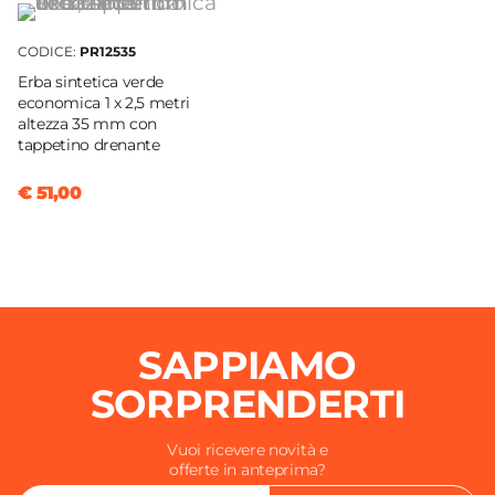
CODICE:
PR12535
Erba sintetica verde
economica 1 x 2,5 metri
altezza 35 mm con
tappetino drenante
€ 51,00
SAPPIAMO
SORPRENDERTI
Vuoi ricevere novità e
offerte in anteprima?