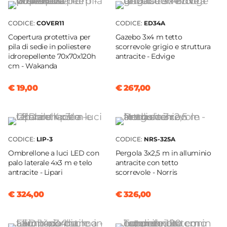
Dimensioni
protettive.
56 x 65 cm
CODICE:
COVER11
CODICE:
ED34A
Altezza
Copertura protettiva per
Gazebo 3x4 m tetto
pila di sedie in poliestere
scorrevole grigio e struttura
87 cm
idrorepellente 70x70x120h
antracite - Edvige
Altezza Seduta
cm - Wakanda
45 cm
€ 19,00
€ 267,00
Braccioli
Si
Materiale Seduta
Textilene
CODICE:
LIP-3
CODICE:
NRS-325A
Colore Seduta
Ombrellone a luci LED con
Pergola 3x2,5 m in alluminio
Blu pavone
palo laterale 4x3 m e telo
antracite con tetto
Materiale Struttura
antracite - Lipari
scorrevole - Norris
Alluminio
€ 324,00
€ 326,00
Portata Massima
110 kg
Colore Struttura