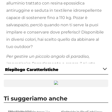
alluminio trattato con resina epossidica
antiruggine e seduta in textilene idrorepellente
capace di sostenere fino a 110 kg. Pozar è
salvaspazio, perciò quando non ti serve la puoi
impilare e conservare dove preferisci! Disponibile
in diversi colori, hai scelto quello da abbinare al
tuo outdoor?
Per gestire un piccolo angolo di paradiso,
impreziosire l’arredamento e creare il giusto
Riepilogo Caratteristiche
equilibrio tra estetica, resistenza e leggerezza.
Ti consigliamo di proteggere sempre i tuoi arredi
Caratteristiche
in
alluminio
da agenti atmosferici quali piogge o
Tipologia
raggi solari. Metti al riparo i tuoi arredi sotto una
Sedia da giardino
Ti suggeriamo anche
copertura, oppure utilizza gli appositi dispositivi
Serie
Pozar
per la cura e la manutenzione come le cover