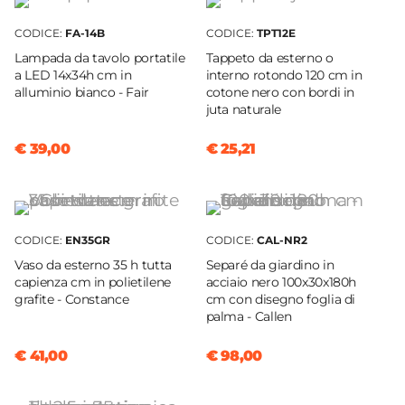
Grafite
CODICE:
FA-14B
CODICE:
TPT12E
Trattamento
Lampada da tavolo portatile
Tappeto da esterno o
Antiruggine
a LED 14x34h cm in
interno rotondo 120 cm in
alluminio bianco - Fair
cotone nero con bordi in
Verniciatura
juta naturale
Verniciatura a polvere epossidica
Impilabile
€ 39,00
€ 25,21
Si
Assemblato
Si
CODICE:
EN35GR
CODICE:
CAL-NR2
Vaso da esterno 35 h tutta
Separé da giardino in
capienza cm in polietilene
acciaio nero 100x30x180h
grafite - Constance
cm con disegno foglia di
palma - Callen
€ 41,00
€ 98,00