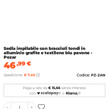
Sedia impilabile con braccioli tondi in
alluminio grafite e textilene blu pavone -
Pozar
46
,99
€
Spedizione:
€ 7,40
Codice:
PZ-2AN
Paga a rate da
€ 15,66
senza interessi
con
o
quantity
quantity