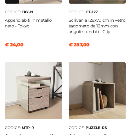
CODICE:
TKY-N
CODICE:
CT-127
Appendiabiti in metallo
Scrivania 126x70 cm in vetro
nero - Tokyo
sagomato da 12mm con
angoli stondati - City
€ 24,00
€ 287,00
CODICE:
MTP-R
CODICE:
PUZZLE-RS