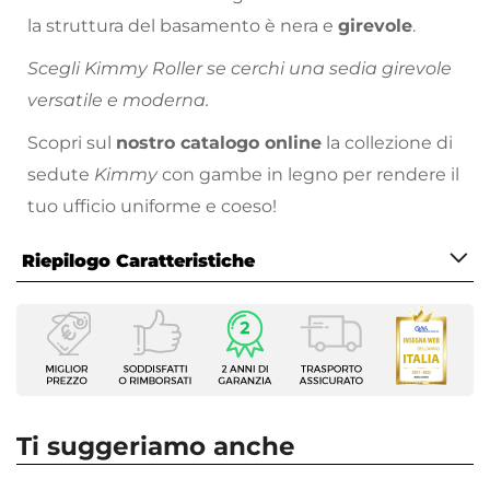
la struttura del basamento è nera e
girevole
.
Scegli Kimmy Roller se cerchi una sedia girevole
versatile e moderna.
Scopri sul
nostro catalogo online
la collezione di
sedute
Kimmy
con gambe in legno per rendere il
tuo ufficio uniforme e coeso!
Riepilogo Caratteristiche
Caratteristiche
Tipologia
Sedia girevole
Serie
Kimmy Roller
Ti suggeriamo anche
Dimensioni