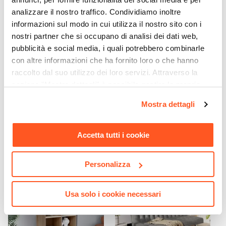
Altezza Seduta Massima
analizzare il nostro traffico. Condividiamo inoltre
55,5 cm
informazioni sul modo in cui utilizza il nostro sito con i
Altezza Seduta Minima
nostri partner che si occupano di analisi dei dati web,
45,5 cm
pubblicità e social media, i quali potrebbero combinarle
con altre informazioni che ha fornito loro o che hanno
Altezza Massima
raccolto dal suo utilizzo dei loro servizi. Attraverso la
90,5 cm
sezione "Mostra dettagli" è possibile gestire le proprie
CODICE:
AR-42N
CODICE:
PUZZLE-RG
Altezza Minima
opzioni e modificare le preferenze espresse in qualsiasi
Lampada da tavolo 42x60
Cubo modulare rovere
80,5 cm
Mostra dettagli
cm con diffusore orientabile
scuro - Puzzle
momento. Per maggiori informazioni si invita a leggere la
Portata Massima
in metallo nero
nostra
Cookie Policy
.
120 Kg
Accetta tutti i cookie
€ 30,00
€ 11,50
Braccioli
No
Personalizza
Ruote
Si
Usa solo i cookie necessari
Verniciatura
Verniciatura a polvere
Assemblato