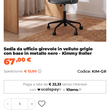
Sedia da ufficio girevole in velluto grigio
con base in metallo nero - Kimmy Roller
67
,00
€
Spedizione:
€ 13,00
Codice:
KIM-GR
Paga a rate da
€ 22,33
senza interessi
con
o
quantity
quantity
plus
minus
button
button