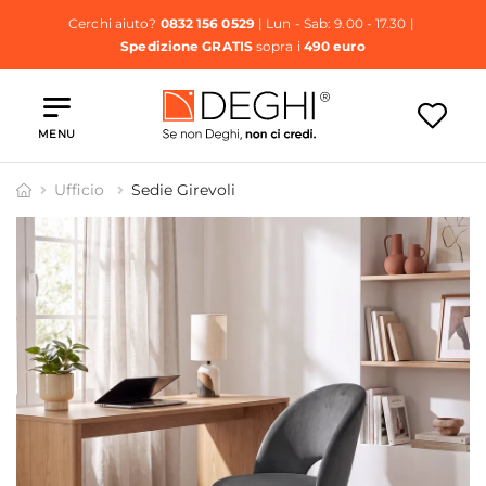
Cerchi aiuto?
0832 156 0529
| Lun - Sab: 9.00 - 17.30 |
Spedizione GRATIS
sopra i
490 euro
MENU
Ufficio
Sedie Girevoli