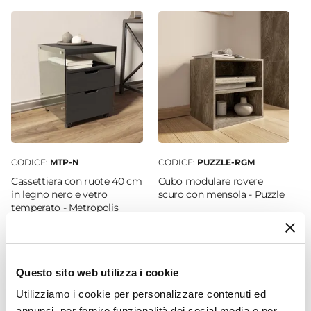
50,5 x 59 cm
Caratteristiche
Schienale imbottito
|
Seduta Imbottita
Meccanismi
Rotazione 360°
|
Altezza regolabile
Colore Seduta
Grigio
Colore Basamento
Nero
CODICE:
MTP-N
CODICE:
PUZZLE-RGM
Materiale Schienale
Cassettiera con ruote 40 cm
Cubo modulare rovere
Velluto
in legno nero e vetro
scuro con mensola - Puzzle
temperato - Metropolis
Materiale Seduta
Velluto
€ 87,00
€ 13,51
Materiale Imbottitura
Schiuma poliuretanica
Questo sito web utilizza i cookie
Materiale Basamento
Utilizziamo i cookie per personalizzare contenuti ed
Metallo
annunci, per fornire funzionalità dei social media e per