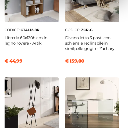
No
CODICE:
GTAL12-8R
CODICE:
ZCR-G
Libreria 60x120h cm in
Divano letto 3 posti con
legno rovere - Artik
schienale reclinabile in
similpelle grigio - Zachary
€ 44,99
€ 159,00