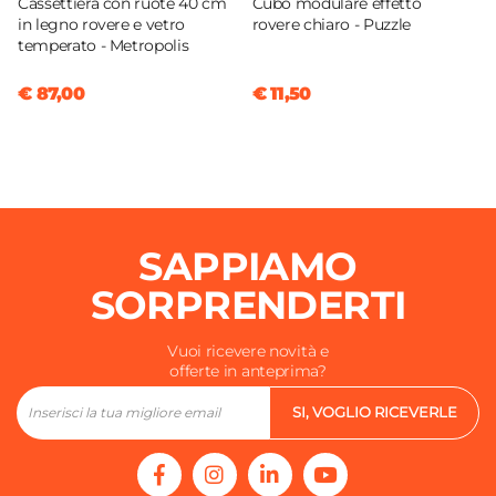
Cassettiera con ruote 40 cm
Cubo modulare effetto
in legno rovere e vetro
rovere chiaro - Puzzle
temperato - Metropolis
€ 87,00
€ 11,50
SAPPIAMO
SORPRENDERTI
Vuoi ricevere novità e
offerte in anteprima?
SI, VOGLIO RICEVERLE