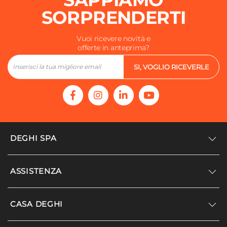
SORPRENDERTI
Vuoi ricevere novità e
offerte in anteprima?
SI, VOGLIO RICEVERLE
DEGHI SPA
Accedi/Registrati
ASSISTENZA
Noi siamo Deghi
Politica dei prezzi
Supporto
CASA DEGHI
Lavora con noi
Paga a rate
Diventa fornitore