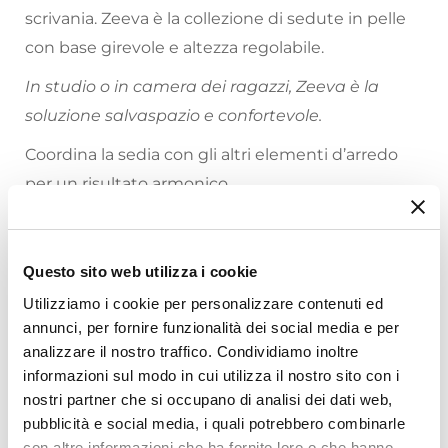
scrivania. Zeeva è la collezione di sedute in pelle
con base girevole e altezza regolabile.
In studio o in camera dei ragazzi, Zeeva è la
soluzione salvaspazio e confortevole.
Coordina la sedia con gli altri elementi d’arredo
per un risultato armonico.
Riepilogo Caratteristiche
Questo sito web utilizza i cookie
Caratteristiche
Utilizziamo i cookie per personalizzare contenuti ed
Tipologia
annunci, per fornire funzionalità dei social media e per
Sedia girevole
analizzare il nostro traffico. Condividiamo inoltre
Serie
informazioni sul modo in cui utilizza il nostro sito con i
Zeeva
Ti suggeriamo anche
nostri partner che si occupano di analisi dei dati web,
Dimensioni
pubblicità e social media, i quali potrebbero combinarle
57 x 60 cm
con altre informazioni che ha fornito loro o che hanno