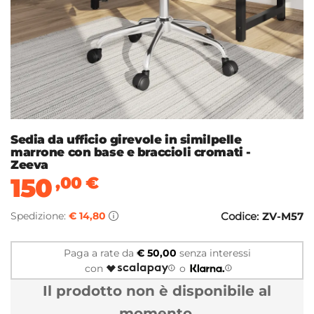
Sedia da ufficio girevole in similpelle
marrone con base e braccioli cromati -
Zeeva
150
,00
€
Spedizione:
€ 14,80
Codice:
ZV-M57
Paga a rate da
€ 50,00
senza interessi
con
o
Il prodotto non è disponibile al
momento.