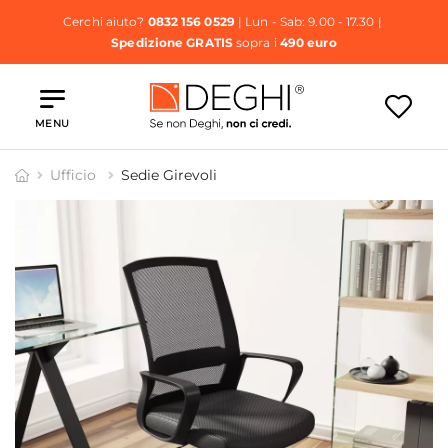
Cerchi aiuto?
0832 156 0529
| Lun - Sab: 9.00 - 17.30 |
Spedizione GRATIS
sopra i
490 euro
MENU
Ufficio
Sedie Girevoli