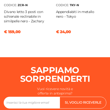
CODICE:
ZCR-N
CODICE:
TKY-N
Divano letto 3 posti con
Appendiabiti in metallo
schienale reclinabile in
nero - Tokyo
similpelle nero - Zachary
€ 159,00
€ 24,00
SAPPIAMO
SORPRENDERTI
Vuoi ricevere novità e
offerte in anteprima?
SI, VOGLIO RICEVERLE