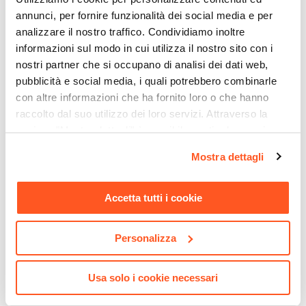
Tessuto mesh
annunci, per fornire funzionalità dei social media e per
Materiale Seduta
analizzare il nostro traffico. Condividiamo inoltre
Tessuto mesh
informazioni sul modo in cui utilizza il nostro sito con i
Materiale Imbottitura
nostri partner che si occupano di analisi dei dati web,
Schiuma poliuretanica
pubblicità e social media, i quali potrebbero combinarle
Materiale Basamento
con altre informazioni che ha fornito loro o che hanno
Polipropilene
raccolto dal suo utilizzo dei loro servizi. Attraverso la
Altezza Braccioli Massima
sezione "Mostra dettagli" è possibile gestire le proprie
opzioni e modificare le preferenze espresse in qualsiasi
70 cm
Mostra dettagli
CODICE:
MTP-N
CODICE:
PUZZLE-RGM
momento. Per maggiori informazioni si invita a leggere la
Altezza Braccioli Minima
Cassettiera con ruote 40 cm
Cubo modulare rovere
nostra
Cookie Policy
.
60 cm
in legno nero e vetro
scuro con mensola - Puzzle
Accetta tutti i cookie
Altezza Seduta Massima
temperato - Metropolis
47 cm
€ 87,00
€ 13,51
Personalizza
Altezza Seduta Minima
37 cm
Altezza Massima
Usa solo i cookie necessari
100 cm