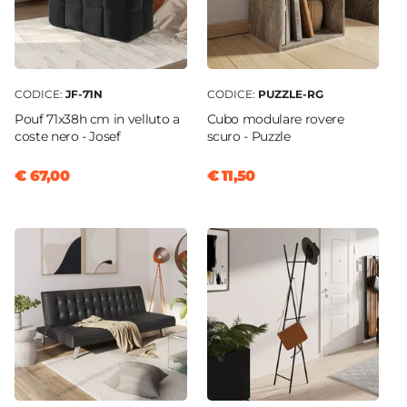
CODICE:
JF-71N
CODICE:
PUZZLE-RG
Pouf 71x38h cm in velluto a
Cubo modulare rovere
coste nero - Josef
scuro - Puzzle
€ 67,00
€ 11,50