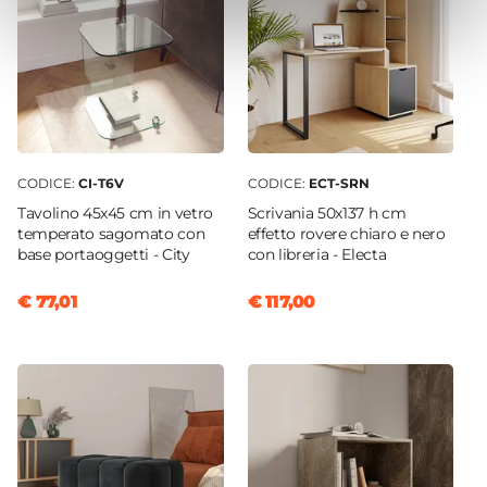
Altezza Minima
90 cm
Portata Massima
150 Kg
Braccioli
Si
CODICE:
CI-T6V
CODICE:
ECT-SRN
Ruote
Tavolino 45x45 cm in vetro
Scrivania 50x137 h cm
Si
temperato sagomato con
effetto rovere chiaro e nero
Assemblato
base portaoggetti - City
con libreria - Electa
No
€ 77,01
€ 117,00