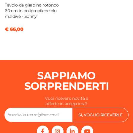
Tavolo da giardino rotondo
60 cm in polipropilene blu
maldive - Sonny
€ 66,00
SAPPIAMO
SORPRENDERTI
Vuoi ricevere novità e
offerte in anteprima?
SI, VOGLIO RICEVERLE