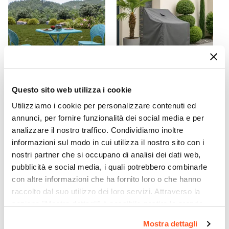
Si
Questo sito web utilizza i cookie
CODICE:
BAR-GB
CODICE:
COVER11
Utilizziamo i cookie per personalizzare contenuti ed
Tavolo da giardino 70x70
Copertura protettiva per
annunci, per fornire funzionalità dei social media e per
cm in polipropilene blu
pila di sedie in poliestere
analizzare il nostro traffico. Condividiamo inoltre
maldive - Barton
idrorepellente 70x70x120h
cm - Wakanda
informazioni sul modo in cui utilizza il nostro sito con i
nostri partner che si occupano di analisi dei dati web,
€ 75,01
€ 19,00
pubblicità e social media, i quali potrebbero combinarle
con altre informazioni che ha fornito loro o che hanno
raccolto dal suo utilizzo dei loro servizi. Attraverso la
sezione "Mostra dettagli" è possibile gestire le proprie
opzioni e modificare le preferenze espresse in qualsiasi
Mostra dettagli
momento. Per maggiori informazioni si invita a leggere la