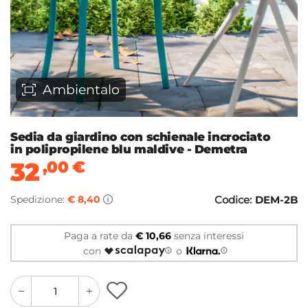
Ambientalo
Sedia da giardino con schienale incrociato
in polipropilene blu maldive - Demetra
32
,00
€
Spedizione:
€ 8,40
Codice:
DEM-2B
Paga a rate da
€ 10,66
senza interessi
con
o
quantity
quantity
plus
minus
button
button