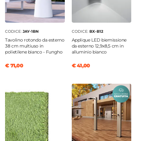
CODICE:
JAY-1BN
CODICE:
BX-B12
Tavolino rotondo da esterno
Applique LED biemissione
38 cm multiuso in
da esterno 12,9x8,5 cm in
polietilene bianco - Fungho
alluminio bianco
€ 71,00
€ 41,00