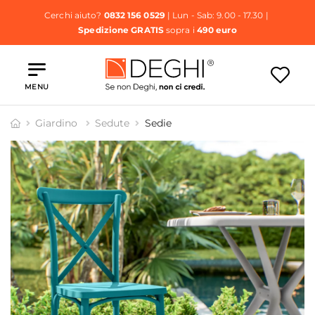
Cerchi aiuto?
0832 156 0529
| Lun - Sab: 9.00 - 17.30 |
Spedizione GRATIS
sopra i
490 euro
MENU
Giardino
Sedute
Sedie