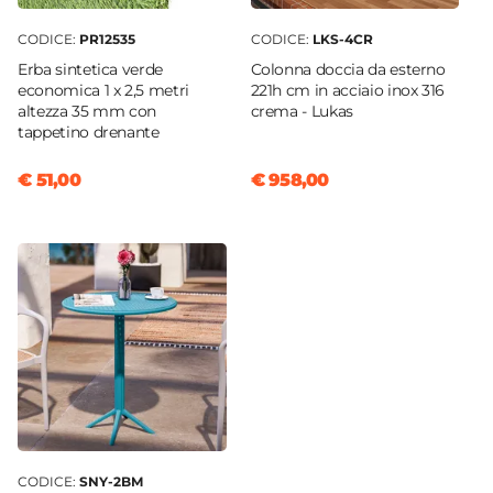
CODICE:
PR12535
CODICE:
LKS-4CR
Erba sintetica verde
Colonna doccia da esterno
economica 1 x 2,5 metri
221h cm in acciaio inox 316
altezza 35 mm con
crema - Lukas
tappetino drenante
€ 51,00
€ 958,00
CODICE:
SNY-2BM