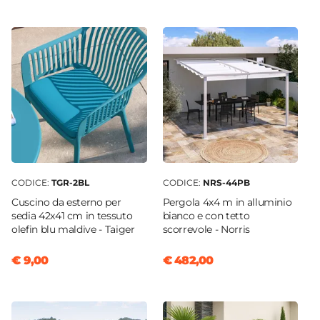
Sedia progettata per uso domestico e non
53 x 45,5 cm
adatta per ambienti o utilizzi commerciali.
Altezza
90 cm
Altezza Seduta
45 cm
Materiale Seduta
Polipropilene
Colore Seduta
Blu maldive
CODICE:
TGR-2BL
CODICE:
NRS-44PB
Materiale Struttura
Cuscino da esterno per
Pergola 4x4 m in alluminio
Polipropilene
sedia 42x41 cm in tessuto
bianco e con tetto
olefin blu maldive - Taiger
scorrevole - Norris
Portata Massima
100 kg
€ 9,00
€ 482,00
Colore Struttura
Blu maldive
Impilabile