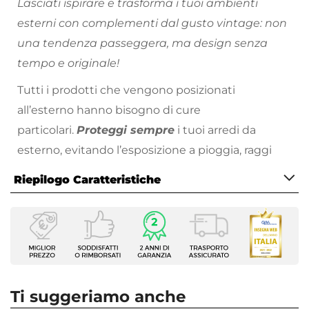
Lasciati ispirare e trasforma i tuoi ambienti
esterni con complementi dal gusto vintage: non
una tendenza passeggera, ma design senza
tempo e originale!
Tutti i prodotti che vengono posizionati
all’esterno hanno bisogno di cure
particolari.
Proteggi sempre
i tuoi arredi da
esterno, evitando l’esposizione a pioggia, raggi
solari e intemperie. Metti l’arredo al riparo sotto
Riepilogo Caratteristiche
una copertura, oppure utilizza gli
appositi
dispositivi per la cura
e la manutenzione come
Caratteristiche
le
cover protettive
. Non utilizzare teli in cotone o
Tipologia
plastica non specifici, perché potrebbero
Sedia da giardino
danneggiare l’arredo. È raccomandato, inoltre,
Serie
Demetra
non utilizzare prodotti chimici aggressivi.
Ti suggeriamo anche
Dimensioni