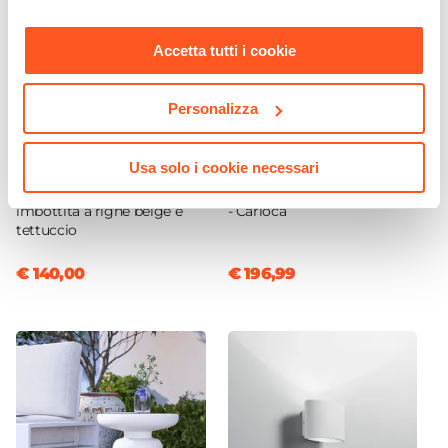
nostra
Cookie Policy
.
Accetta tutti i cookie
Personalizza
CODICE:
533354
CODICE:
PRT-1BB
Usa solo i cookie necessari
Dondolo da giardino 3 posti
Ombrellone da giardino 4x3
in acciaio con seduta
m palo laterale e telo bianco
imbottita a righe beige e
- Carioca
tettuccio
€ 140,00
€ 196,99