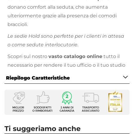
donano comfort alla seduta, che aumenta
ulteriormente grazie alla presenza dei comodi
braccioli.
Le sedie Hold sono perfette per i clienti in attesa
o come sedute interlocutorie.
Scopri sul nostro
vasto catalogo online
tutto il
necessario per rendere il tuo ufficio o il tuo studio
come hai sempre sognato!
Riepilogo Caratteristiche
Caratteristiche
Tipologia
Sedia
Serie
Hold
Ti suggeriamo anche
Larghezza