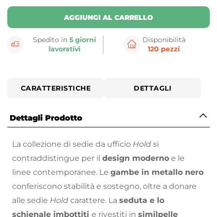
AGGIUNGI AL CARRELLO
Spedito in
5 giorni
Disponibilità
lavorativi
120 pezzi
CARATTERISTICHE
DETTAGLI
Dettagli Prodotto
La collezione di sedie da ufficio
Hold
si
contraddistingue per il
design moderno
e le
linee contemporanee. Le
gambe in metallo nero
conferiscono stabilità e sostegno, oltre a donare
alle sedie
Hold
carattere. La
seduta e lo
schienale imbottiti
e rivestiti in
similpelle