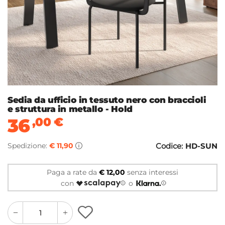
Sedia da ufficio in tessuto nero con braccioli
e struttura in metallo - Hold
36
,00
€
Spedizione:
€ 11,90
Codice:
HD-SUN
Paga a rate da
€ 12,00
senza interessi
con
o
quantity
quantity
plus
minus
button
button