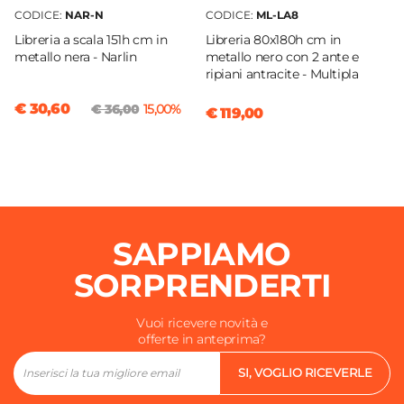
CODICE:
NAR-N
CODICE:
ML-LA8
Libreria a scala 151h cm in
Libreria 80x180h cm in
metallo nera - Narlin
metallo nero con 2 ante e
ripiani antracite - Multipla
€ 30,60
€ 36,00
15,00%
€ 119,00
SAPPIAMO
SORPRENDERTI
Vuoi ricevere novità e
offerte in anteprima?
SI, VOGLIO RICEVERLE