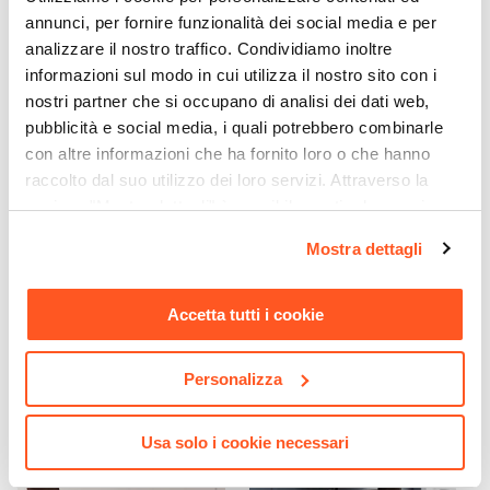
No
annunci, per fornire funzionalità dei social media e per
Struttura Pieghevole
analizzare il nostro traffico. Condividiamo inoltre
No
informazioni sul modo in cui utilizza il nostro sito con i
Colore Seduta
nostri partner che si occupano di analisi dei dati web,
Nero
pubblicità e social media, i quali potrebbero combinarle
con altre informazioni che ha fornito loro o che hanno
Colore Struttura
raccolto dal suo utilizzo dei loro servizi. Attraverso la
Nero
sezione "Mostra dettagli" è possibile gestire le proprie
CODICE:
NIL-N
CODICE:
MTP-N
Materiale Seduta
opzioni e modificare le preferenze espresse in qualsiasi
Appendiabiti in metallo
Cassettiera con ruote 40 cm
Tessuto
Mostra dettagli
momento. Per maggiori informazioni si invita a leggere la
nero - Nils
in legno nero e vetro
Materiale Struttura
temperato - Metropolis
nostra
Cookie Policy
.
Metallo
Accetta tutti i cookie
€ 38,00
€ 87,00
Materiale Imbottitura
Schiuma poliuretanica
Personalizza
Assemblato
No
Usa solo i cookie necessari