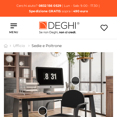
Cerchi aiuto?
0832 156 0529
| Lun - Sab: 9.00 - 17.30 |
Spedizione GRATIS
sopra i
490 euro
MENU
Ufficio
Sedie e Poltrone