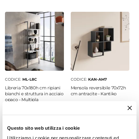
61 cm
Profondità
43 cm
Altezza
82 cm
Altezza Braccioli
61 cm
Altezza Seduta
46 cm
CODICE:
ML-L8C
CODICE:
KAN-AM7
Braccioli
Libreria 70x180h cm ripiani
Mensola reversibile 70x72h
Si
bianchi e struttura in acciaio
cm antracite - Kantiko
opaco - Multipla
Portata Massima
100 kg
€ 72,00
€ 37,00
Imbottitura
Si
Questo sito web utilizza i cookie
Impilabile
Utilizziamo i cookie per personalizzare contenuti ed