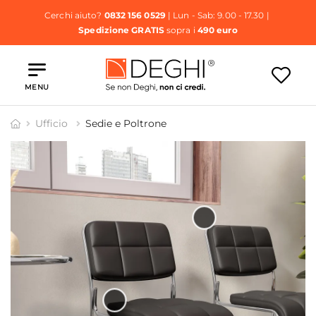
Cerchi aiuto?
0832 156 0529
| Lun - Sab: 9.00 - 17.30 |
Spedizione GRATIS
sopra i
490 euro
MENU
Ufficio
Sedie e Poltrone