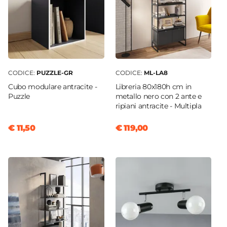
CODICE:
PUZZLE-GR
CODICE:
ML-LA8
Cubo modulare antracite -
Libreria 80x180h cm in
Puzzle
metallo nero con 2 ante e
ripiani antracite - Multipla
€ 11,50
€ 119,00