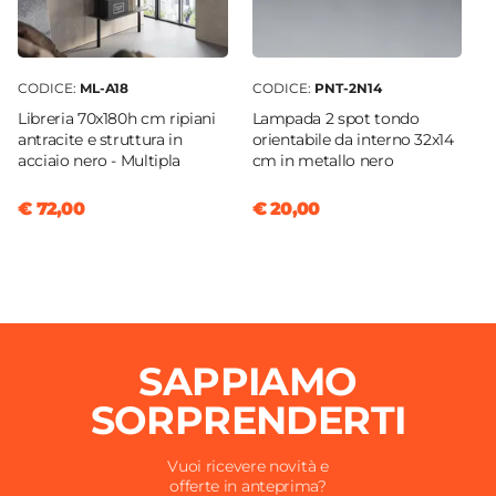
CODICE:
ML-A18
CODICE:
PNT-2N14
Libreria 70x180h cm ripiani
Lampada 2 spot tondo
antracite e struttura in
orientabile da interno 32x14
acciaio nero - Multipla
cm in metallo nero
€ 72,00
€ 20,00
SAPPIAMO
SORPRENDERTI
Vuoi ricevere novità e
offerte in anteprima?