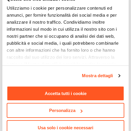
Struttura Pieghevole
Utilizziamo i cookie per personalizzare contenuti ed
No
annunci, per fornire funzionalità dei social media e per
Colore Seduta
analizzare il nostro traffico. Condividiamo inoltre
Grigio
informazioni sul modo in cui utilizza il nostro sito con i
Colore Struttura
nostri partner che si occupano di analisi dei dati web,
Cromo
pubblicità e social media, i quali potrebbero combinarle
Materiale Seduta
con altre informazioni che ha fornito loro o che hanno
raccolto dal suo utilizzo dei loro servizi. Attraverso la
Similpelle
sezione "Mostra dettagli" è possibile gestire le proprie
Materiale Struttura
opzioni e modificare le preferenze espresse in qualsiasi
Metallo
Mostra dettagli
momento. Per maggiori informazioni si invita a leggere la
CODICE:
HAN-N
CODICE:
TP-3D
Materiale Imbottitura
nostra
Cookie Policy
.
Appendiabiti in metallo
Tappeto 300x200 cm
Schiuma poliuretanica
nero - Hansel
disegno diamanti in cotone
Accetta tutti i cookie
Assemblato
panna
No
Personalizza
€ 24,00
€ 98,00
Usa solo i cookie necessari