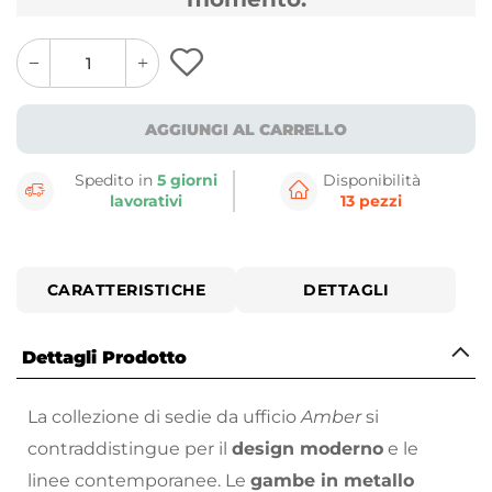
quantity
quantity
plus
minus
button
button
AGGIUNGI AL CARRELLO
Spedito in
5 giorni
Disponibilità
lavorativi
13 pezzi
CARATTERISTICHE
DETTAGLI
Dettagli Prodotto
La collezione di sedie da ufficio
Amber
si
contraddistingue per il
design moderno
e le
linee contemporanee. Le
gambe in metallo