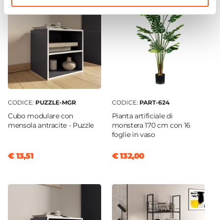
CODICE:
PUZZLE-MGR
CODICE:
PART-624
Cubo modulare con
Pianta artificiale di
mensola antracite - Puzzle
monstera 170 cm con 16
foglie in vaso
€ 13,51
€ 132,00