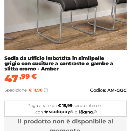
Sedia da ufficio imbottita in similpelle
grigio con cuciture a contrasto e gambe a
slitta cromo - Amber
47
,99
€
Spedizione:
€ 11,90
Codice:
AM-GGC
Paga a rate da
€ 15,99
senza interessi
con
o
Il prodotto non è disponibile al
momento.