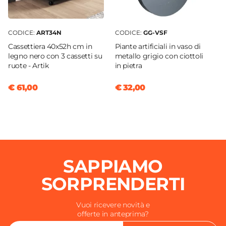
CODICE:
ART34N
CODICE:
GG-VSF
Cassettiera 40x52h cm in
Piante artificiali in vaso di
legno nero con 3 cassetti su
metallo grigio con ciottoli
ruote - Artik
in pietra
€ 61,00
€ 32,00
SAPPIAMO
SORPRENDERTI
Vuoi ricevere novità e
offerte in anteprima?