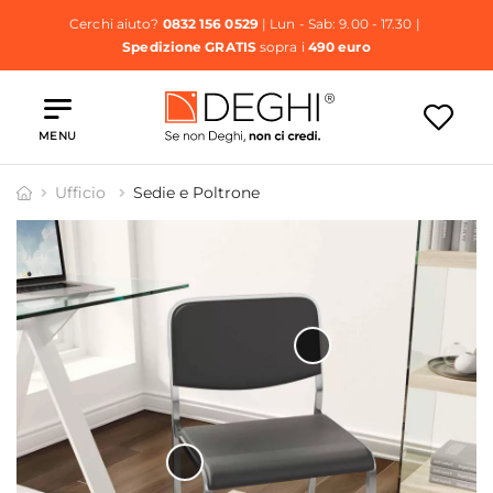
Cerchi aiuto?
0832 156 0529
| Lun - Sab: 9.00 - 17.30 |
Spedizione GRATIS
sopra i
490 euro
MENU
Ufficio
Sedie e Poltrone