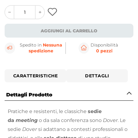
quantity
quantity
plus
minus
button
button
AGGIUNGI AL CARRELLO
Spedito in
Nessuna
Disponibilità
spedizione
0 pezzi
CARATTERISTICHE
DETTAGLI
Dettagli Prodotto
Pratiche e resistenti, le classiche
sedie
da
meeting
o da sala conferenza sono
Dover
. Le
sedie
Dover
si adattano a contesti professionali o