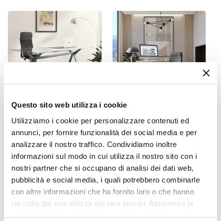
45 cm
Profondità
44 cm
Altezza
72 cm
Altezza Seduta
36 cm
Imbottitura
Questo sito web utilizza i cookie
Si
CODICE:
MAS18-GR
CODICE:
SUP-UG
Utilizziamo i cookie per personalizzare contenuti ed
Impilabile
Scrivania 180x90 cm piano
Poltrona da ufficio girevole
annunci, per fornire funzionalità dei social media e per
Si
vetro temperato 10 mm e
in similpelle grigio scuro
analizzare il nostro traffico. Condividiamo inoltre
base in acciaio grigio -
con struttura cromo - Supra
Struttura Pieghevole
informazioni sul modo in cui utilizza il nostro sito con i
Masao XL
No
nostri partner che si occupano di analisi dei dati web,
Colore Seduta
pubblicità e social media, i quali potrebbero combinarle
€ 218,00
€ 85,00
Grigio
con altre informazioni che ha fornito loro o che hanno
raccolto dal suo utilizzo dei loro servizi. Attraverso la
Colore Struttura
sezione "Mostra dettagli" è possibile gestire le proprie
Cromo