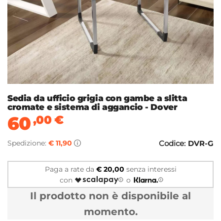
Sedia da ufficio grigia con gambe a slitta
cromate e sistema di aggancio - Dover
60
,00
€
Spedizione:
€ 11,90
Codice:
DVR-G
Paga a rate da
€ 20,00
senza interessi
con
o
Il prodotto non è disponibile al
momento.