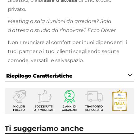
didattici, o alla
sala d'attesa
di uno studio
privato.
Meeting o sala riunioni da arredare? Sala
d'attesa o studio da rinnovare? Ecco Dover.
Non rinunciare al comfort per i tuoi dipendenti, i
tuoi partner o i tuoi clienti scegliendo sedute
comode, versatili e salvaspazio.
Riepilogo Caratteristiche
Caratteristiche
Tipologia
Sedia
Serie
Dover
Ti suggeriamo anche
Larghezza