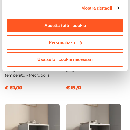
opzioni e modificare le preferenze espresse in qualsiasi
Materiale Seduta
Mostra dettagli
momento. Per maggiori informazioni si invita a leggere la
Similpelle
nostra
Cookie Policy
.
Materiale Struttura
Accetta tutti i cookie
Acciaio
Caratteristiche
Personalizza
Con ganci bilaterali
Finitura
CODICE:
MTP-N
CODICE:
PUZZLE-AGRC
Usa solo i cookie necessari
Cromata
Cassettiera con ruote 40 cm
Cubo modulare con anta
Assemblato
in legno nero e vetro
grigio chiaro - Puzzle
temperato - Metropolis
No
€ 87,00
€ 13,51