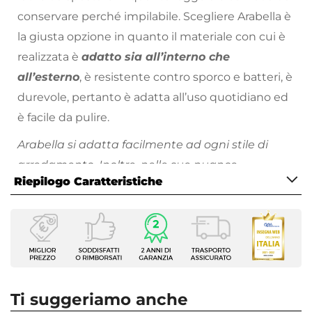
conservare perché impilabile. Scegliere Arabella è
la giusta opzione in quanto il materiale con cui è
realizzata è
adatto sia all’interno che
all’esterno
, è resistente contro sporco e batteri, è
durevole, pertanto è adatta all’uso quotidiano ed
è facile da pulire.
Arabella si adatta facilmente ad ogni stile di
arredamento.
Inoltre,
nelle sue nuance
Riepilogo Caratteristiche
rende l'ambiente più luminoso e ampio
.
Tutti i prodotti che vengono posizionati
Caratteristiche
all’esterno hanno bisogno di cure
Tipologia
particolari.
Proteggi sempre
i tuoi arredi da
Sedia da giardino
esterno, evitando l’esposizione a pioggia, raggi
Serie
Arabella
solari e intemperie. Metti l’arredo al riparo sotto
Ti suggeriamo anche
Dimensioni