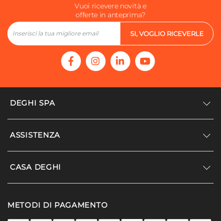
Vuoi ricevere novità e
offerte in anteprima?
SI, VOGLIO RICEVERLE
DEGHI SPA
Accedi/Registrati
ASSISTENZA
Noi siamo Deghi
Politica dei prezzi
Supporto
CASA DEGHI
Lavora con noi
Paga a rate
Diventa fornitore
Località disagiate
Noi Siamo Deghi
Modello organizzativo e codice etico
METODI DI PAGAMENTO
Agevolazioni fiscali
I nostri luoghi
Promozioni