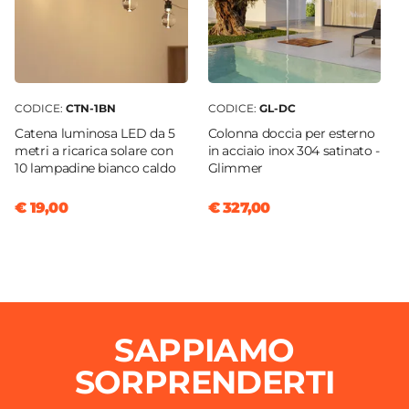
CODICE:
CTN-1BN
CODICE:
GL-DC
Catena luminosa LED da 5
Colonna doccia per esterno
metri a ricarica solare con
in acciaio inox 304 satinato -
10 lampadine bianco caldo
Glimmer
€ 19,00
€ 327,00
SAPPIAMO
SORPRENDERTI