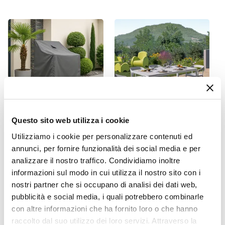
una copertura, oppure utilizza gli
appositi
40 x 55 cm
dispositivi per la cura
e la manutenzione come
Altezza
le
cover protettive
. Non utilizzare teli in cotone o
78 cm
plastica non specifici, perché potrebbero
Altezza Seduta
danneggiare l’arredo. È raccomandato, inoltre,
45 cm
non utilizzare prodotti chimici aggressivi.
Materiale Seduta
Sedia progettata per uso domestico e non
Polipropilene
Colore Seduta
adatta per ambienti o utilizzi commerciali.
Questo sito web utilizza i cookie
Bianco
CODICE:
COVER11
CODICE:
CRC-1ST
Materiale Struttura
Utilizziamo i cookie per personalizzare contenuti ed
Copertura protettiva per
Tavolo da giardino 180x90
Polipropilene
annunci, per fornire funzionalità dei social media e per
pila di sedie in poliestere
cm in alluminio bianco con
analizzare il nostro traffico. Condividiamo inoltre
idrorepellente 70x70x120h
top effetto marmo bianco -
Portata Massima
cm - Wakanda
Meditheo
informazioni sul modo in cui utilizza il nostro sito con i
150 kg
nostri partner che si occupano di analisi dei dati web,
Colore Struttura
€ 19,00
€ 387,00
pubblicità e social media, i quali potrebbero combinarle
Bianco
con altre informazioni che ha fornito loro o che hanno
Impilabile
raccolto dal suo utilizzo dei loro servizi. Attraverso la