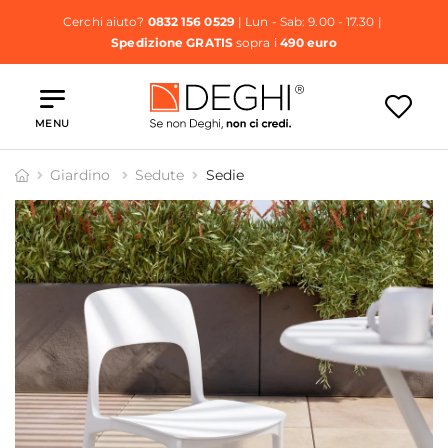
Cerchi aiuto?
0832 156 0529
| Lun - Sab: 9.00 - 17.30 |
Spedizione GRATIS
sopra i
490 euro
MENU
Giardino
Sedute
Sedie