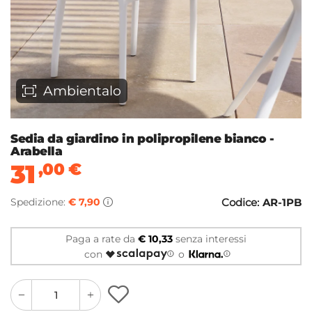
Ambientalo
Sedia da giardino in polipropilene bianco -
Arabella
31
,00
€
Spedizione:
€ 7,90
Codice:
AR-1PB
Paga a rate da
€ 10,33
senza interessi
con
o
quantity
quantity
plus
minus
button
button