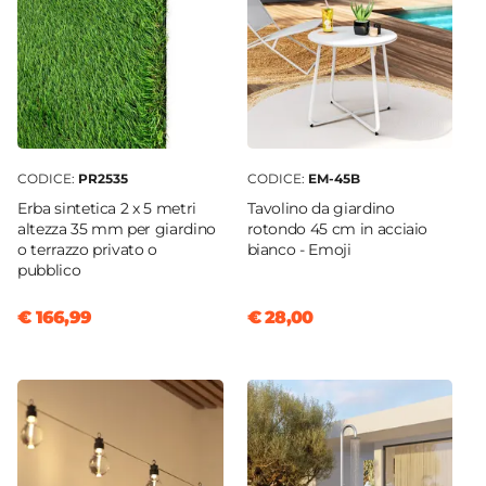
CODICE:
PR2535
CODICE:
EM-45B
Erba sintetica 2 x 5 metri
Tavolino da giardino
altezza 35 mm per giardino
rotondo 45 cm in acciaio
o terrazzo privato o
bianco - Emoji
pubblico
€ 166,99
€ 28,00