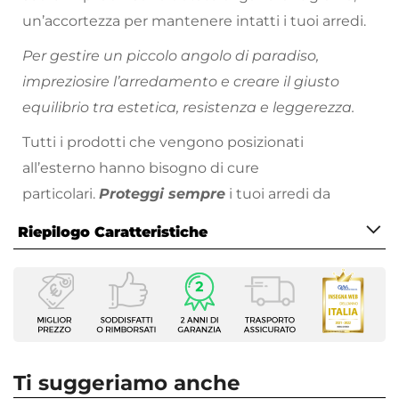
un’accortezza per mantenere intatti i tuoi arredi.
Per gestire un piccolo angolo di paradiso,
impreziosire l’arredamento e creare il giusto
equilibrio tra estetica, resistenza e leggerezza.
Tutti i prodotti che vengono posizionati
all’esterno hanno bisogno di cure
particolari.
Proteggi sempre
i tuoi arredi da
esterno nei momenti di inutilizzo, evitando
Riepilogo Caratteristiche
l’esposizione a pioggia, raggi solari e intemperie.
Metti l’arredo al riparo sotto una copertura,
Caratteristiche
oppure utilizza gli
appositi dispositivi per la
Tipologia
cura
e la manutenzione come le
cover
Sedia da giardino
protettive
Serie
. Non utilizzare teli in cotone o plastica
Ninfa
non specifici, perché potrebbero danneggiare
Ti suggeriamo anche
Dimensioni