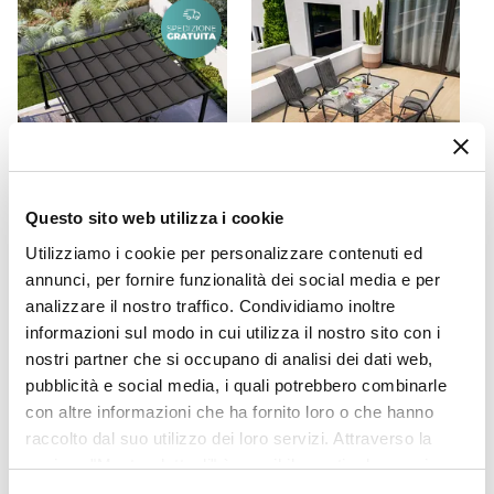
100 kg
Colore Struttura
Nero
Verniciatura
Verniciatura a polvere
Pieghevole
No
Impilabile
Questo sito web utilizza i cookie
CODICE:
NRS-44A
CODICE:
NF-3AN
Si
Utilizziamo i cookie per personalizzare contenuti ed
Gazebo 4x4 m in alluminio
Set pranzo tavolo 150x90
annunci, per fornire funzionalità dei social media e per
antracite con tetto
cm e 4 sedie con braccioli in
scorrevole - Norris
acciaio e textilene nero -
analizzare il nostro traffico. Condividiamo inoltre
Ninfa
informazioni sul modo in cui utilizza il nostro sito con i
nostri partner che si occupano di analisi dei dati web,
€ 577,00
€ 199,99
pubblicità e social media, i quali potrebbero combinarle
con altre informazioni che ha fornito loro o che hanno
raccolto dal suo utilizzo dei loro servizi. Attraverso la
sezione "Mostra dettagli" è possibile gestire le proprie
opzioni e modificare le preferenze espresse in qualsiasi