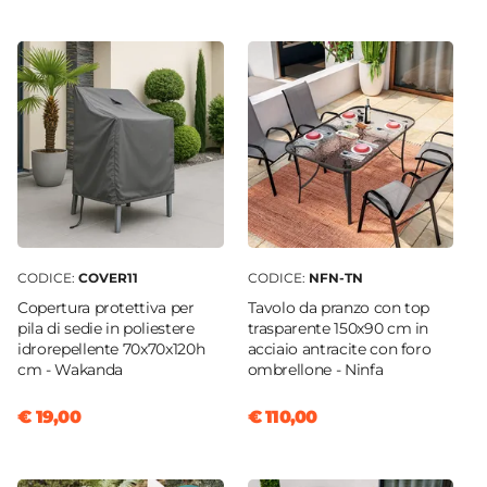
l’arredo. È raccomandato, inoltre, non utilizzare
56 x 68 cm
prodotti chimici aggressivi.
Altezza
Sedia progettata per uso domestico e non
93 cm
adatta per ambienti o utilizzi commerciali.
Altezza Seduta
42 cm
Braccioli
Si
Altezza Braccioli
58 cm
CODICE:
COVER11
CODICE:
NFN-TN
Materiale Seduta
Copertura protettiva per
Tavolo da pranzo con top
Textilene
pila di sedie in poliestere
trasparente 150x90 cm in
idrorepellente 70x70x120h
acciaio antracite con foro
Colore Seduta
cm - Wakanda
ombrellone - Ninfa
Grigio
|
Nero
Materiale Struttura
€ 19,00
€ 110,00
Acciaio
Portata Massima