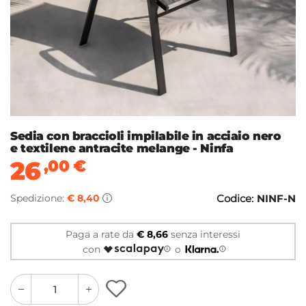
Sedia con braccioli impilabile in acciaio nero
e textilene antracite melange - Ninfa
26
,00
€
Spedizione:
€ 8,40
Codice:
NINF-N
Paga a rate da
€ 8,66
senza interessi
con
o
quantity
quantity
plus
minus
button
button