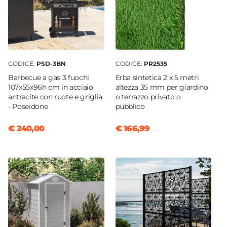
CODICE:
PSD-3BN
CODICE:
PR2535
Barbecue a gas 3 fuochi
Erba sintetica 2 x 5 metri
107x55x96h cm in acciaio
altezza 35 mm per giardino
antracite con ruote e griglia
o terrazzo privato o
- Poseidone
pubblico
€ 240,00
€ 166,99