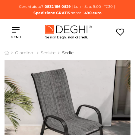
Cerchi aiuto?
0832 156 0529
| Lun - Sab: 9.00 - 17.30 |
Spedizione GRATIS
sopra i
490 euro
MENU
Giardino
Sedute
Sedie