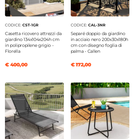
CODICE:
CST-1GR
CODICE:
CAL-3NR
Casetta ricovero attrezzi da
Separé doppio da giardino
giardino 134x104x204h cm
in acciaio nero 200x30x180h
in polipropilene grigio -
cm con disegno foglia di
Florella
palma - Callen
€ 400,00
€ 172,00