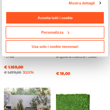
Mostra dettagli
momento. Per maggiori informazioni si invita a leggere la
nostra
Cookie Policy
.
Accetta tutti i cookie
Personalizza
CODICE:
ENP-33A
CODICE:
PL-NE
Usa solo i cookie necessari
Pergola con tetto a lamelle
Applique LED 11h cm in
3x3 m in alluminio antracite
policarbonato nero con
- Enea
singola emissione - Bleur
€ 1.169,00
€ 1.670,00
30,00%
€ 18,00