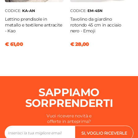
CODICE:
KA-AN
CODICE:
EM-45N
Lettino prendisole in
Tavolino da giardino
metallo e textilene antracite
rotondo 45 cm in acciaio
- Kao
nero - Emoji
€ 61,00
€ 28,00
SAPPIAMO
SORPRENDERTI
Vuoi ricevere novità e
offerte in anteprima?
SI, VOGLIO RICEVERLE