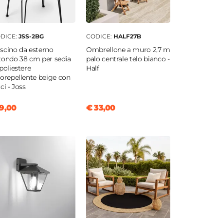
DICE:
JSS-2BG
CODICE:
HALF27B
scino da esterno
Ombrellone a muro 2,7 m
tondo 38 cm per sedia
palo centrale telo bianco -
 poliestere
Half
rorepellente beige con
ci - Joss
9,00
€ 33,00