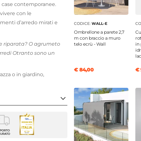
 le case contemporanee.
vivere con le
ementi d’arredo mirati e
CODICE:
WALL-E
CO
Ombrellone a parete 2,7
Cu
m con braccio a muro
ro
e riparata? O agrumeto
telo ecrù - Wall
in
id
rredi Otranto sono un
lac
€ 84,00
€ 
azza o in giardino,
da giardino
o