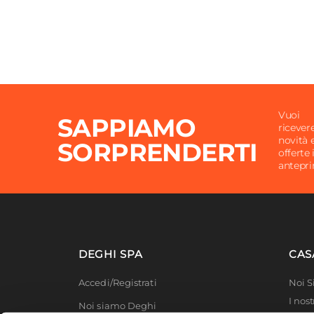
Vuoi
SAPPIAMO
ricever
novità 
SORPRENDERTI
offerte 
antepr
DEGHI SPA
CAS
Accedi/Registrati
Noi 
I nost
Noi siamo Deghi