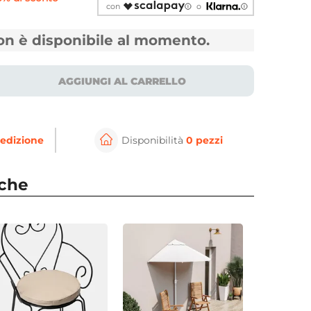
con
o
non è disponibile al momento.
AGGIUNGI AL CARRELLO
edizione
Disponibilità
0 pezzi
⚲
per ingrandire
Cli
nche