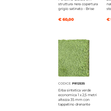
struttura nera copertura
na
grigio satinato - Brise
st
€ 60,00
€ 
CODICE:
PR12535
Erba sintetica verde
economica 1 x 2,5 metri
altezza 35 mm con
tappetino drenante