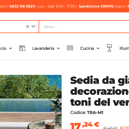
aiuto?
0832 156 0529
| Lun - Sab: 9.00 - 17.30 |
Spedizione GRATIS
sopra i
icio
Lavanderia
Cucina
Illu
Sedia da g
decorazion
toni del ve
Codice:
TRA-M1
17
,24
€
€ 45,01
61,7