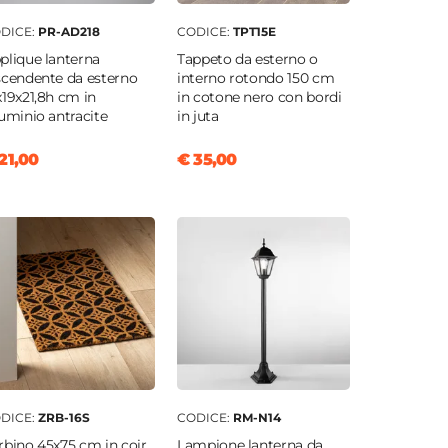
DICE:
PR-AD218
CODICE:
TPT15E
plique lanterna
Tappeto da esterno o
scendente da esterno
interno rotondo 150 cm
x19x21,8h cm in
in cotone nero con bordi
luminio antracite
in juta
21,00
€ 35,00
DICE:
ZRB-16S
CODICE:
RM-N14
rbino 45x75 cm in coir
Lampione lanterna da