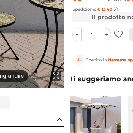
Spedizione:
€ 13,40
Il prodotto 
quantity
quantity
plus
minus
button
button
Spedito in
Nessuna sp
⚲
ingrandire
Clicca 
Ti suggeriamo a