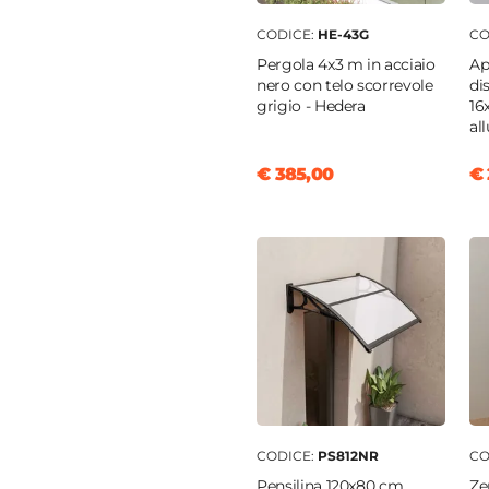
CODICE:
HE-43G
CO
Pergola 4x3 m in acciaio
Ap
o
|
Ceramica
nero con telo scorrevole
di
grigio - Hedera
16
al
o
€ 385,00
€ 
ing
 a mosaico
CODICE:
PS812NR
CO
Pensilina 120x80 cm
Ze