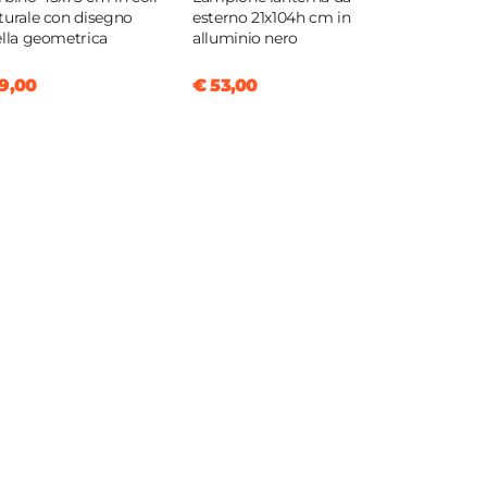
turale con disegno
esterno 21x104h cm in
ella geometrica
alluminio nero
9,00
€ 53,00