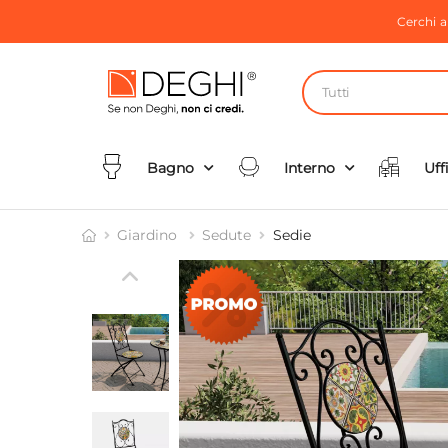
Cerchi 
Tutti
Bagno
Interno
Uff
Giardino
Sedute
Sedie