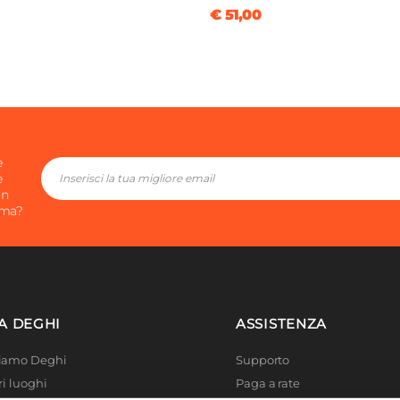
€ 51,00
e
e
in
ima?
A DEGHI
ASSISTENZA
Siamo Deghi
Supporto
ri luoghi
Paga a rate