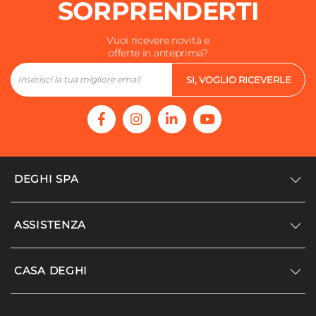
SORPRENDERTI
Vuoi ricevere novità e
offerte in anteprima?
SI, VOGLIO RICEVERLE
DEGHI SPA
Accedi/Registrati
ASSISTENZA
Noi siamo Deghi
Politica dei prezzi
Supporto
CASA DEGHI
Lavora con noi
Paga a rate
Diventa fornitore
Località disagiate
Noi Siamo Deghi