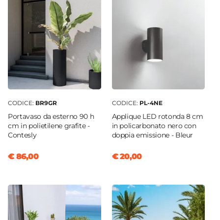
CODICE:
BR9GR
CODICE:
PL-4NE
Portavaso da esterno 90 h
Applique LED rotonda 8 cm
cm in polietilene grafite -
in policarbonato nero con
Contesly
doppia emissione - Bleur
€ 86,00
€ 20,00