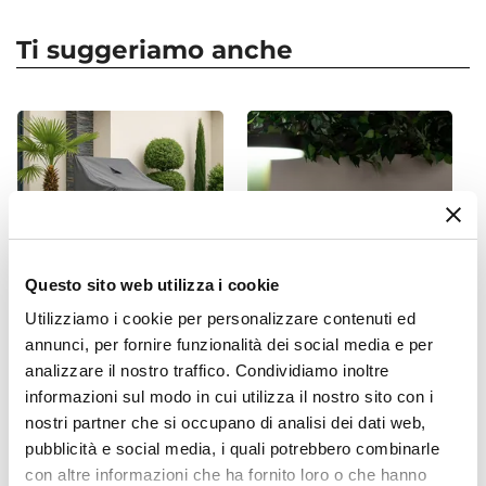
protettive
Serie
. Non utilizzare teli in cotone o plastica
Dama
non specifici, perché potrebbero danneggiare
Ti suggeriamo anche
Dimensioni
l’arredo. È raccomandato, inoltre, non utilizzare
50 x 57,5 cm
prodotti chimici aggressivi.
Altezza
Sedia progettata per uso domestico e non
86 cm
adatta per ambienti o utilizzi commerciali.
Altezza Seduta
47 cm
Braccioli
Si
Questo sito web utilizza i cookie
Materiale Seduta
Utilizziamo i cookie per personalizzare contenuti ed
Metallo
annunci, per fornire funzionalità dei social media e per
CODICE:
COVER11
CODICE:
FA-14N
Colore Seduta
analizzare il nostro traffico. Condividiamo inoltre
Copertura protettiva per
Lampada da tavolo portatile
Nero
pila di sedie in poliestere
a LED 14x34h cm in
informazioni sul modo in cui utilizza il nostro sito con i
idrorepellente 70x70x120h
alluminio nero - Fair
Materiale Struttura
nostri partner che si occupano di analisi dei dati web,
cm - Wakanda
Metallo
pubblicità e social media, i quali potrebbero combinarle
con altre informazioni che ha fornito loro o che hanno
Colore Struttura
€ 19,00
€ 39,00