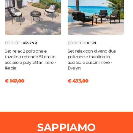
CODICE:
IKP-2NR
CODICE:
EVE-N
Set relax 2 poltrone e
Set relax con divano due
tavolino rotondo 51 cm in
poltrone e tavolino in
acciaio e polyrattan nero -
acciaio e cuscini nero -
Ikapia
Evelyn
€ 147,00
€ 433,00
SAPPIAMO