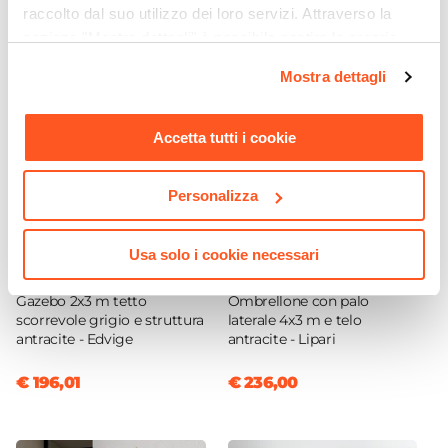
raccolto dal suo utilizzo dei loro servizi. Attraverso la
Nero
sezione "Mostra dettagli" è possibile gestire le proprie
Verniciatura
opzioni e modificare le preferenze espresse in qualsiasi
Verniciatura a polvere
Mostra dettagli
momento. Per maggiori informazioni si invita a leggere la
Pieghevole
nostra
Cookie Policy
.
No
Accetta tutti i cookie
Impilabile
Si
Personalizza
Caratteristiche
Disegno traforato
Usa solo i cookie necessari
CODICE:
ED23A
CODICE:
LIP-1
Gazebo 2x3 m tetto
Ombrellone con palo
scorrevole grigio e struttura
laterale 4x3 m e telo
antracite - Edvige
antracite - Lipari
€ 196,01
€ 236,00