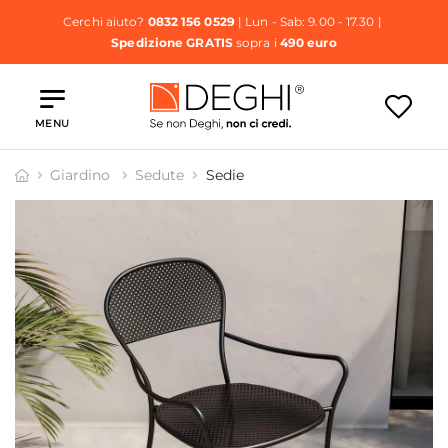
Cerchi aiuto?
0832 156 0529
| Lun - Sab: 9.00 - 17.30 |
Spedizione GRATIS
sopra i
490 euro
MENU
Giardino
Sedute
Sedie