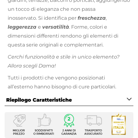
giardini, terrazze, balconi o porticati, aggiungendo
un tocco di eleganza che non passa
inosservato. Si identifica per
freschezza
,
leggerezza
e
versatilità
. Forme, colori e
dimensioni differenti rendono gli elementi di
questa serie originali e complementari.
Cerchi funzionalità e stile in unico elemento?
Allora scegli Dama!
Tutti i prodotti che vengono posizionati
all’esterno hanno bisogno di cure particolari.
Proteggi sempre
i tuoi arredi da esterno,
Riepilogo Caratteristiche
evitando l’esposizione a pioggia, raggi solari e
intemperie. Metti l’arredo al riparo sotto una
Caratteristiche
copertura, oppure utilizza gli
appositi dispositivi
Tipologia
per la cura
e la manutenzione come le
cover
Sedia da giardino