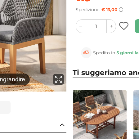
Spedizione:
€ 13,00
quantity
quantity
plus
minus
button
button
Spedito in
5 giorni la
Ti suggeriamo a
⚲
ingrandire
Clicca 