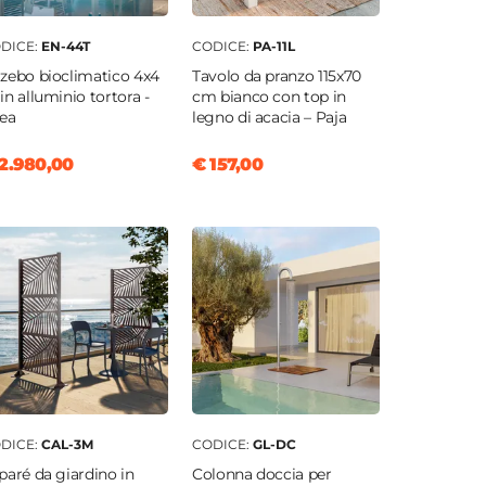
DICE:
EN-44T
CODICE:
PA-11L
zebo bioclimatico 4x4
Tavolo da pranzo 115x70
in alluminio tortora -
cm bianco con top in
ea
legno di acacia – Paja
2.980,00
€ 157,00
DICE:
CAL-3M
CODICE:
GL-DC
paré da giardino in
Colonna doccia per