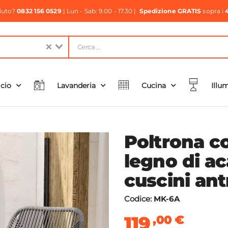
aiuto?
0832 156 0529
| Lun - Sab: 9.00 - 17.30 |
Spedizione GRATIS
sopra i
icio
Lavanderia
Cucina
Illu
Poltrona co
legno di ac
cuscini ant
Codice:
MK-6A
119
,00
€