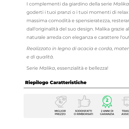
I complementi da giardino della serie
Malik
goderti i tuoi pranzi o i tuoi momenti di rela
massima comodità e spensieratezza, resteran
dall'originalità del suo design. Malika grazie a
naturale arreda con eleganza e carattere l'ou
Realizzato in legno di acacia e corda, materia
e di qualità.
Serie
Malika
, essenzialità e bellezza!
Riepilogo Caratteristiche
Caratteristiche
Tipologia
Sedia 
Serie
Malika
Dimensioni
54 x 6