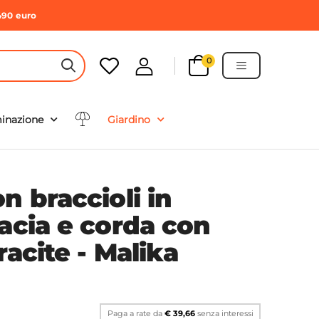
490 euro
0
HEADER SEARCH BUTTON
minazione
Giardino
n braccioli in
acia e corda con
racite - Malika
Paga a rate da
€ 39,66
senza interessi