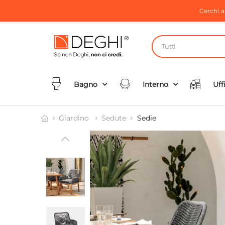
Cerchi 
Tutti
Bagno
Interno
Uff
Giardino
Sedute
Sedie