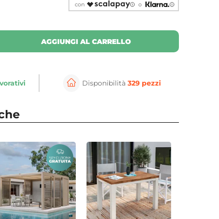
con
o
AGGIUNGI AL CARRELLO
vorativi
Disponibilità
329 pezzi
nche
⚲
per ingrandire
Cli