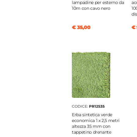
m
lampadine per esterno da
ac
10m con cavo nero
10
di
€ 35,00
€ 
ite
di acacia
o
CODICE:
PR12535
Erba sintetica verde
economica 1 x 2,5 metri
altezza 35 mm con
tappetino drenante