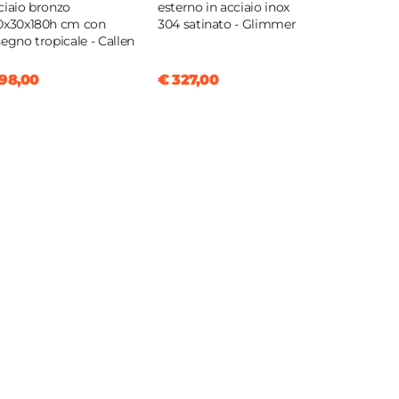
ciaio bronzo
esterno in acciaio inox
0x30x180h cm con
304 satinato - Glimmer
segno tropicale - Callen
98,00
€ 327,00