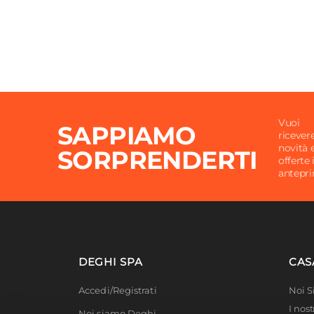
Vuoi
SAPPIAMO
ricever
novità 
SORPRENDERTI
offerte 
antepr
DEGHI SPA
CAS
Accedi/Registrati
Noi 
I nost
Noi siamo Deghi