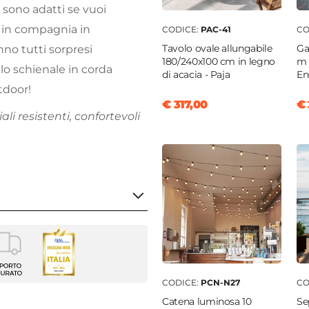
a
sono adatti se vuoi
x in compagnia in
CODICE:
PAC-41
CO
Tavolo ovale allungabile
Ga
no tutti sorpresi
180/240x100 cm in legno
m 
llo schienale in corda
di acacia - Paja
En
tdoor!
€ 317,00
€ 
li resistenti, confortevoli
da giardino
CODICE:
PCN-N27
CO
3 cm
Catena luminosa 10
Se