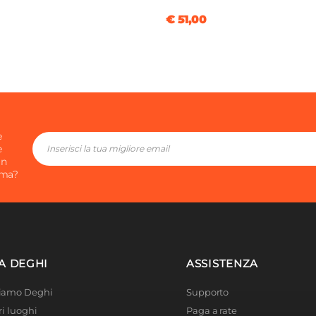
€ 51,00
e
e
in
ima?
A DEGHI
ASSISTENZA
Siamo Deghi
Supporto
ri luoghi
Paga a rate