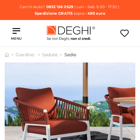
Cerchi aiuto?
0832 156 0529
| Lun - Sab: 9.00 - 17.30 |
Spedizione GRATIS
sopra i
490 euro
MENU
Giardino
Sedute
Sedie