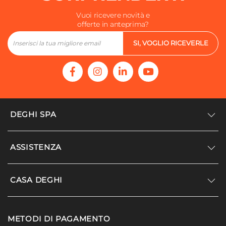
Vuoi ricevere novità e
offerte in anteprima?
SI, VOGLIO RICEVERLE
DEGHI SPA
Accedi/Registrati
ASSISTENZA
Noi siamo Deghi
Politica dei prezzi
Supporto
CASA DEGHI
Lavora con noi
Paga a rate
Diventa fornitore
Località disagiate
Noi Siamo Deghi
Modello organizzativo e codice etico
METODI DI PAGAMENTO
Agevolazioni fiscali
I nostri luoghi