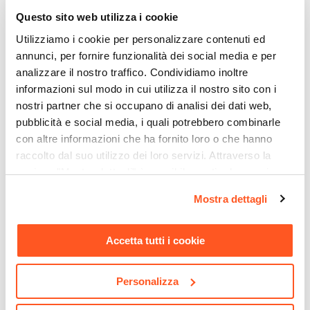
Materiale Struttura
€ 337,00
€ 64,00
Questo sito web utilizza i cookie
Alluminio
Utilizziamo i cookie per personalizzare contenuti ed
Portata Massima
annunci, per fornire funzionalità dei social media e per
110 kg
analizzare il nostro traffico. Condividiamo inoltre
Colore Struttura
informazioni sul modo in cui utilizza il nostro sito con i
Bianco
nostri partner che si occupano di analisi dei dati web,
Finitura
pubblicità e social media, i quali potrebbero combinarle
Opaca
con altre informazioni che ha fornito loro o che hanno
raccolto dal suo utilizzo dei loro servizi. Attraverso la
Trattamento
sezione "Mostra dettagli" è possibile gestire le proprie
Antiruggine
opzioni e modificare le preferenze espresse in qualsiasi
Verniciatura
Mostra dettagli
CODICE:
FA-14N
CODICE:
COVER11
momento. Per maggiori informazioni si invita a leggere la
Verniciatura a polvere epossidica
Lampada da tavolo portatile
Copertura protettiva per
nostra
Cookie Policy
.
Pieghevole
a LED 14x34h cm in
pila di sedie in poliestere
Accetta tutti i cookie
alluminio nero - Fair
idrorepellente 70x70x120h
No
cm - Wakanda
Impilabile
Personalizza
No
€ 39,00
€ 19,00
Assemblato