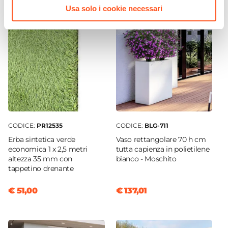
Usa solo i cookie necessari
No
Cuscino
Incluso
Colore Cuscino
Rosso
Caratteristiche
Cuscino sfoderabile
CODICE:
PR12535
CODICE:
BLG-711
Erba sintetica verde
Vaso rettangolare 70 h cm
economica 1 x 2,5 metri
tutta capienza in polietilene
altezza 35 mm con
bianco - Moschito
tappetino drenante
€ 51,00
€ 137,01