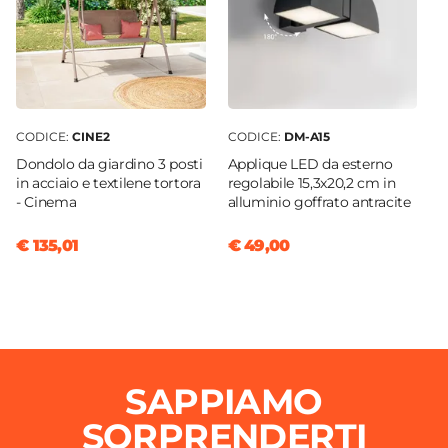
CODICE:
CINE2
CODICE:
DM-A15
Dondolo da giardino 3 posti
Applique LED da esterno
in acciaio e textilene tortora
regolabile 15,3x20,2 cm in
- Cinema
alluminio goffrato antracite
€ 135,01
€ 49,00
SAPPIAMO
SORPRENDERTI