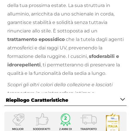
della tua prossima estate. La sua struttura in
alluminio, arricchita da uno schienale in corda,
garantisce stabilità e solidità senza tuttavia
rinunciare allo stile. È sottoposta ad un
trattamento epossidico
che la tutela dagli agenti
atmosferici e dai raggi UV, prevenendo la
formazione della ruggine. I cuscini,
sfoderabili e
idrorepellenti
, ti permetteranno di preservare la
qualità e la funzionalità della sedia a lungo.
Scopri gli altri colori della collezione e lasciati
trasportare in un'atmosfera intima e
Riepilogo Caratteristiche
confortevole
Ti consigliamo di proteggere sempre i tuoi arredi
Caratteristiche
in alluminio da agenti atmosferici quali piogge o
Tipologia
raggi solari. Metti al riparo i tuoi arredi sotto una
Sedia da giardino