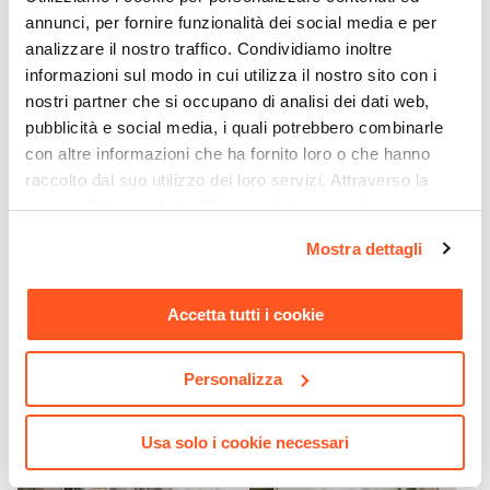
Spessore Piano
annunci, per fornire funzionalità dei social media e per
38 mm
analizzare il nostro traffico. Condividiamo inoltre
Numero Cassetti
informazioni sul modo in cui utilizza il nostro sito con i
1 cassetto
nostri partner che si occupano di analisi dei dati web,
pubblicità e social media, i quali potrebbero combinarle
Reversibile
con altre informazioni che ha fornito loro o che hanno
Si
raccolto dal suo utilizzo dei loro servizi. Attraverso la
Assemblato
sezione "Mostra dettagli" è possibile gestire le proprie
No
CODICE:
AR-PNN
CODICE:
CL-EBL
opzioni e modificare le preferenze espresse in qualsiasi
Mostra dettagli
momento. Per maggiori informazioni si invita a leggere la
Poltrona da ufficio girevole
Libreria 109x185h cm 3
in tessuto mesh nero e
elementi bianco lucido con
nostra
Cookie Policy
.
schienale traspirante -
vani a giorno e anta - Clary
Accetta tutti i cookie
Aracne
€ 47,99
€ 299,00
Personalizza
Usa solo i cookie necessari