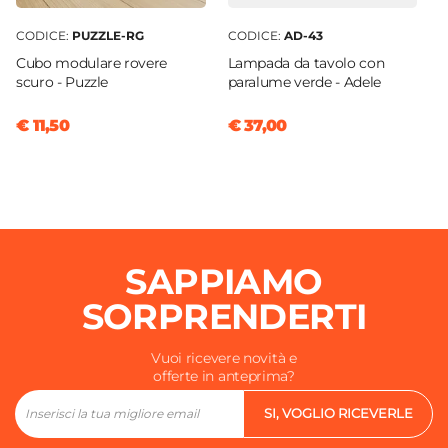
CODICE:
PUZZLE-RG
CODICE:
AD-43
Cubo modulare rovere
Lampada da tavolo con
scuro - Puzzle
paralume verde - Adele
€ 11,50
€ 37,00
SAPPIAMO
SORPRENDERTI
Vuoi ricevere novità e
offerte in anteprima?
SI, VOGLIO RICEVERLE