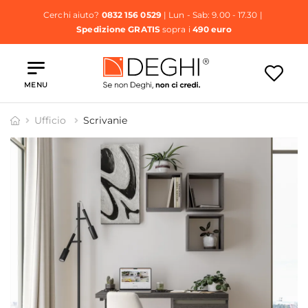
Cerchi aiuto?
0832 156 0529
| Lun - Sab: 9.00 - 17.30 |
Spedizione GRATIS
sopra i
490 euro
MENU
Ufficio
Scrivanie