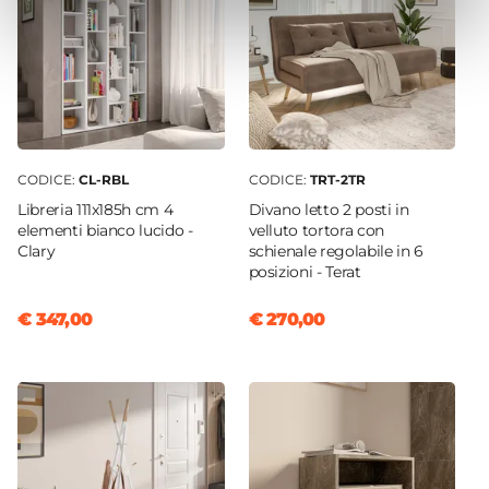
CODICE:
CL-RBL
CODICE:
TRT-2TR
Libreria 111x185h cm 4
Divano letto 2 posti in
elementi bianco lucido -
velluto tortora con
Clary
schienale regolabile in 6
posizioni - Terat
€ 347,00
€ 270,00