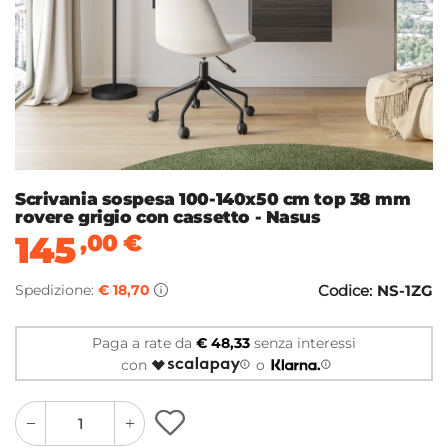
Scrivania sospesa 100-140x50 cm top 38 mm
rovere grigio con cassetto - Nasus
145
,00
€
Spedizione:
€ 18,70
Codice:
NS-1ZG
Paga a rate da
€ 48,33
senza interessi
con
o
quantity
quantity
plus
minus
button
button