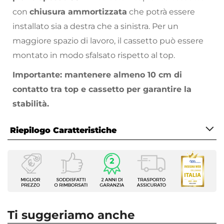
con
chiusura ammortizzata
che potrà essere
installato sia a destra che a sinistra. Per un
maggiore spazio di lavoro, il cassetto può essere
montato in modo sfalsato rispetto al top.
Importante: mantenere almeno 10 cm di
contatto tra top e cassetto per garantire la
stabilità.
Le sua forme combinano leggerezza e solidità
Riepilogo Caratteristiche
donando brio e vivacità all’ambiente!
Caratteristiche
Scegli la tua combinazione di colori e abbina la
Tipologia
sedia per completare la tua postazione da studio
Scrivania
o lavoro.
Serie
Nasus
Ti suggeriamo anche
Larghezza