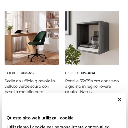
100 cm
|
140 cm
Profondità
50 cm
Colore Piano
Rovere grigio
Colore Struttura
Rovere grigio
Materiale Piano
Legno nobilitato
CODICE:
KIM-VS
CODICE:
NS-RGA
Materiale Struttura
Sedia da ufficio girevole in
Pensile 35x35h cm con vano
Legno nobilitato
|
Metallo
velluto verde scuro con
a giorno in legno rovere
base in metallo nero -
grigio - Nasus
Struttura
Kimmy Roller
Cassetti
Caratteristiche
€ 67,00
€ 42,00
Chiusura soft close
|
Staffa inclusa
|
Con
Questo sito web utilizza i cookie
cassetto
Utilizziamo i cookie per personalizzare contenuti ed