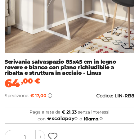
Scrivania salvaspazio 85x45 cm in legno
rovere e bianco con piano richiudibile a
ribalta e struttura in acciaio - Linus
64
,00
€
Spedizione:
€ 17,00
Codice:
LIN-RB8
Paga a rate da
€ 21,33
senza interessi
con
o
quantity
quantity