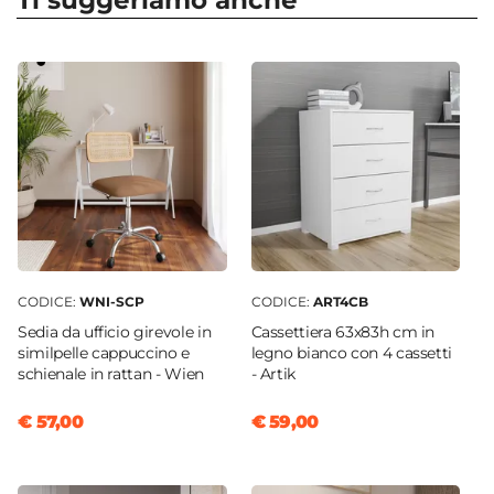
Ti suggeriamo anche
Larghezza
85 cm
Profondità
66,7 cm
|
45,7 cm
Altezza
108 cm
Colore Piano
Bianco
Colore Struttura
Bianco
|
Rovere
CODICE:
WNI-SCP
CODICE:
ART4CB
Materiale Piano
Sedia da ufficio girevole in
Cassettiera 63x83h cm in
Fibra di legno
similpelle cappuccino e
legno bianco con 4 cassetti
schienale in rattan - Wien
- Artik
Materiale Struttura
Metallo
€ 57,00
€ 59,00
Struttura
Ante
Caratteristiche