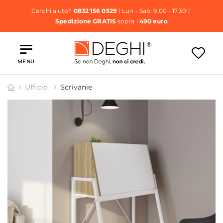
Cerchi aiuto?
0832 156 0529
| Lun - Sab: 9.00 - 17.30 |
Spedizione GRATIS
sopra i
490 euro
MENU
Ufficio
Scrivanie