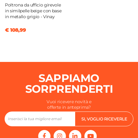
Poltrona da ufficio girevole
in similpelle beige con base
in metallo grigio - Vinay
€ 108,99
SAPPIAMO
SORPRENDERTI
Vuoi ricevere novità e
offerte in anteprima?
SI, VOGLIO RICEVERLE