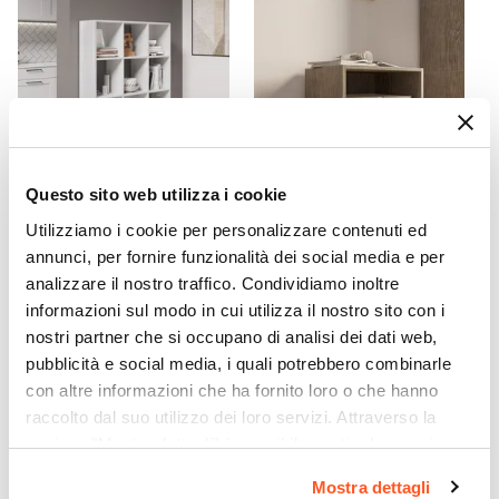
Pieghevole
|
Con mensola
Portata Massima Piano
10 kg
Numero Ante
1 anta
Numero Vani
Questo sito web utilizza i cookie
4 vani
Utilizziamo i cookie per personalizzare contenuti ed
CODICE:
EL-L9B
CODICE:
PUZZLE-RSM
Assemblato
annunci, per fornire funzionalità dei social media e per
Libreria 90x131 h cm bianco
Cubo modulare effetto
No
analizzare il nostro traffico. Condividiamo inoltre
effetto legno - Elvira
rovere chiaro con mensola -
Puzzle
informazioni sul modo in cui utilizza il nostro sito con i
nostri partner che si occupano di analisi dei dati web,
€ 95,00
€ 13,51
pubblicità e social media, i quali potrebbero combinarle
con altre informazioni che ha fornito loro o che hanno
raccolto dal suo utilizzo dei loro servizi. Attraverso la
sezione "Mostra dettagli" è possibile gestire le proprie
opzioni e modificare le preferenze espresse in qualsiasi
Mostra dettagli
momento. Per maggiori informazioni si invita a leggere la