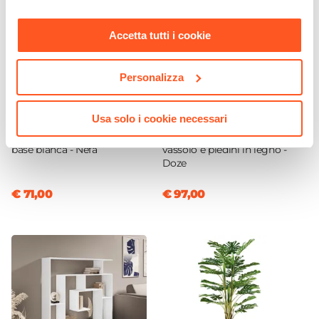
nostra
Cookie Policy
.
Accetta tutti i cookie
Personalizza
CODICE:
NFA-UE
CODICE:
DZE-BB
Usa solo i cookie necessari
Poltrona da ufficio girevole
Pouf contenitore 67x38h
in tessuto mesh beige e
cm in bouclé bianco con
base bianca - Nefa
vassoio e piedini in legno -
Doze
€ 71,00
€ 97,00