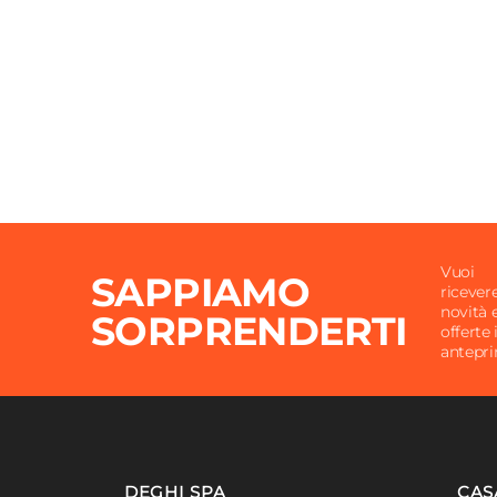
Vuoi
SAPPIAMO
ricever
novità 
SORPRENDERTI
offerte 
antepr
DEGHI SPA
CAS