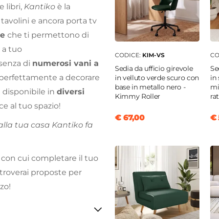
 libri,
Kantiko
è la
 tavolini e ancora porta tv
he
che ti permettono di
 a tuo
CODICE:
KIM-VS
CO
esenza di
numerosi vani a
Sedia da ufficio girevole
Se
a perfettamente a decorare
in velluto verde scuro con
in
base in metallo nero -
mi
 disponibile in
diversi
Kimmy Roller
ra
ce al tuo spazio!
€ 67,00
€ 
alla tua casa Kantiko fa
 con cui completare il tuo
 troverai proposte per
zo!