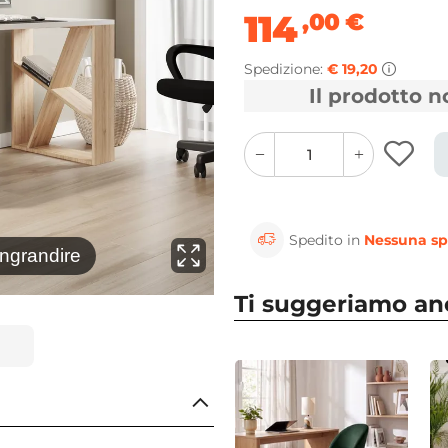
114
,00
€
Spedizione:
€ 19,20
Il prodotto 
quantity
quantity
plus
minus
button
button
Spedito in
Nessuna sp
⚲
ingrandire
Clicca 
Ti suggeriamo a