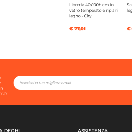
Libreria 40x100h cm in
Sc
vetro temperato e ripiani
le
legno - City
€ 77,01
€ 
e
e
in
ima?
A DEGHI
ASSISTENZA