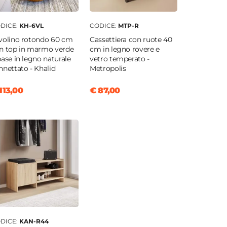
DICE:
KH-6VL
CODICE:
MTP-R
volino rotondo 60 cm
Cassettiera con ruote 40
n top in marmo verde
cm in legno rovere e
base in legno naturale
vetro temperato -
nnettato - Khalid
Metropolis
113,00
€ 87,00
DICE:
KAN-R44