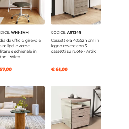
DICE:
WNI-SVM
CODICE:
ART34R
dia da ufficio girevole
Cassettiera 40x52h cm in
 similpelle verde
legno rovere con 3
litare e schienale in
cassetti su ruote - Artik
ttan - Wien
57,00
€ 61,00