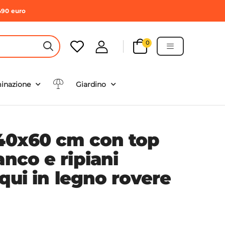
490 euro
0
HEADER SEARCH BUTTON
minazione
Giardino
140x60 cm con top
anco e ripiani
iqui in legno rovere