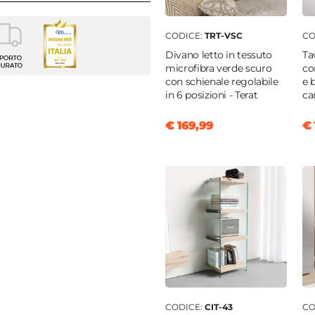
CODICE:
TRT-VSC
CO
nia
Divano letto in tessuto
Ta
o
microfibra verde scuro
co
con schienale regolabile
e 
in 6 posizioni - Terat
ca
€ 169,99
€ 
o
e
i legno
i legno
 giorno
 laterali
CODICE:
CIT-43
CO