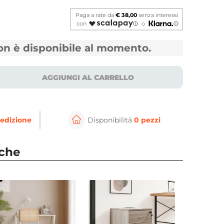
Paga a rate da
€ 38,00
senza interessi
con
o
non è disponibile al momento.
AGGIUNGI AL CARRELLO
edizione
Disponibilità
0 pezzi
⚲
per ingrandire
Cli
nche