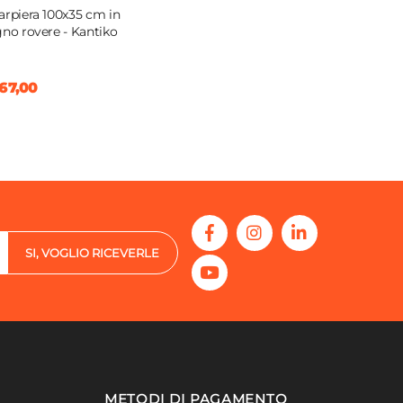
arpiera 100x35 cm in
gno rovere - Kantiko
67,00
SI, VOGLIO RICEVERLE
METODI DI PAGAMENTO