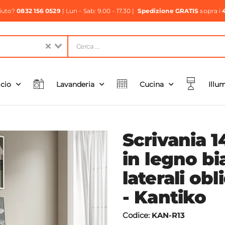
aiuto?
0832 156 0529
| Lun - Sab: 9.00 - 17.30 |
Spedizione GRATIS
sopra i
icio
Lavanderia
Cucina
Illu
Scrivania 
in legno bi
laterali obl
- Kantiko
Codice:
KAN-R13