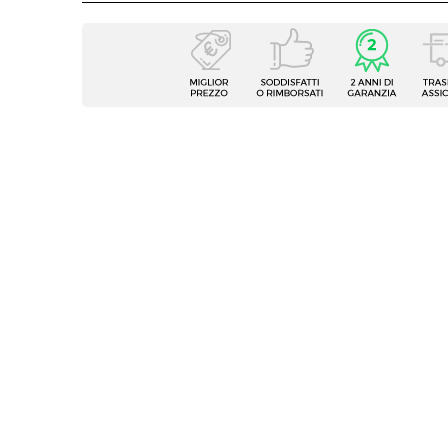
Caratteristiche
Tipologia
Scriva
Serie
Kantik
Larghezza
137 cm
Profondità
60 cm
Altezza
75 cm
Colore Piano
Bianc
Colore Struttura
Rover
Materiale Piano
Fibra d
Materiale Struttura
Fibra d
Struttura
Vano a
Caratteristiche
Ripiani
Spessore Piano
18 mm
Numero Vani
8 vani
Assemblato
No