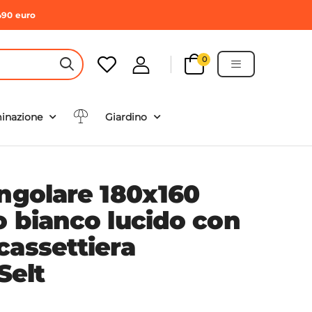
490 euro
0
HEADER SEARCH BUTTON
minazione
Giardino
angolare 180x160
o bianco lucido con
cassettiera
Selt