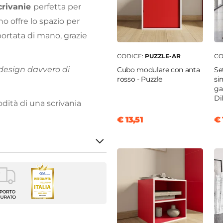
crivanie
perfetta per
ano offre lo spazio per
portata di mano, grazie
CODICE:
PUZZLE-AR
CO
 design davvero di
Cubo modulare con anta
Se
rosso - Puzzle
si
ga
Di
odità di una scrivania
€ 13,51
€ 
nia
m
|
180 cm