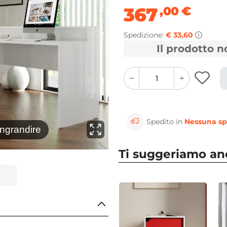
367
,00
€
Spedizione:
€ 33,60
Il prodotto 
quantity
quantity
plus
minus
button
button
Spedito in
Nessuna sp
⚲
ingrandire
Clicca 
Ti suggeriamo a