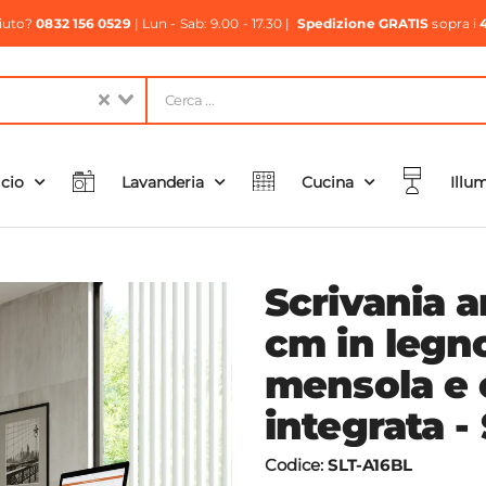
aiuto?
0832 156 0529
| Lun - Sab: 9.00 - 17.30 |
Spedizione GRATIS
sopra i
icio
Lavanderia
Cucina
Illu
Scrivania 
cm in legn
mensola e 
integrata - 
Codice:
SLT-A16BL