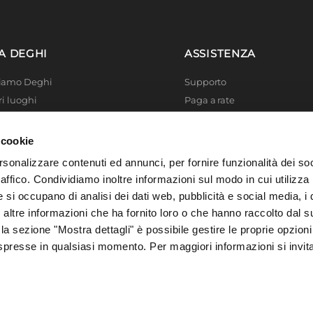
A DEGHI
ASSISTENZA
Siamo Deghi
Supporto
ri luoghi
Paga a rate
 4 Planet
Località disagiate
 La produzione
Agevolazioni fiscali
 cookie
er di successo
Termini e condizioni
rsonalizzare contenuti ed annunci, per fornire funzionalità dei so
 Solidale
Privacy Policy
raffico. Condividiamo inoltre informazioni sul modo in cui utilizza 
i Academy
Cookie policy
e si occupano di analisi dei dati web, pubblicità e social media, i 
ltre informazioni che ha fornito loro o che hanno raccolto dal su
 la sezione "Mostra dettagli" è possibile gestire le proprie opzioni
spresse in qualsiasi momento. Per maggiori informazioni si invit
, 73016 San Cesario di Lecce (LE), Italia | C.F. e P. IVA 04388370