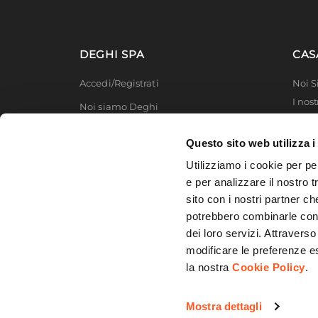
DEGHI SPA
CAS
Accedi/Registrati
Noi 
I nost
Noi siamo Deghi
Deghi
Politica dei prezzi
MFT -
Questo sito web utilizza i
Lavora con noi
Partn
Utilizziamo i cookie per pe
Deghi
Diventa fornitore
e per analizzare il nostro t
Degh
sito con i nostri partner ch
Modello organizzativo e codice etico
potrebbero combinarle con a
Promozioni
dei loro servizi. Attraverso
modificare le preferenze e
la nostra
Cookie Policy
.
© 2026 DEGHI S.p.A. - Via Lecce Km. 3
Mostra dettagli