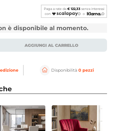
Paga a rate da
€ 122,33
senza interessi
con
o
non è disponibile al momento.
AGGIUNGI AL CARRELLO
edizione
Disponibilità
0 pezzi
⚲
per ingrandire
Cli
nche