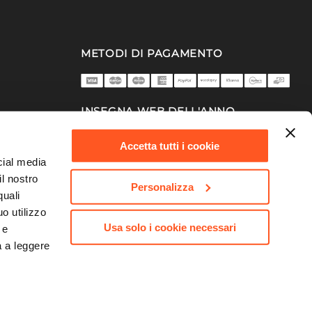
METODI DI PAGAMENTO
INSEGNA WEB DELL'ANNO
2025/26
Accetta tutti i cookie
cial media
il nostro
Personalizza
quali
o utilizzo
Usa solo i cookie necessari
 e
a a leggere
753 | Capitale Sociale 10.000.000,00 €