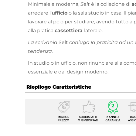
Minimale e moderna,
Selt
è la collezione di
s
arredare l'
ufficio
o la sala studio in casa. Il pi
lavorare al pc o per studiare, avendo tutto a 
alla pratica
cassettiera
laterale.
La scrivania
Selt
coniuga la praticità ad un
tendenza.
In studio o in ufficio, non rinunciare alla com
essenziale e dal design moderno.
Riepilogo Caratteristiche
Caratteristiche
Tipologia
Scriva
Serie
Selt
Larghezza
160 c