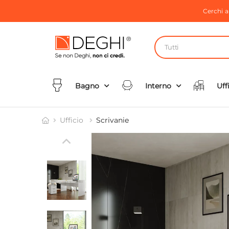
Cerchi 
Tutti
Bagno
Interno
Uff
Ufficio
Scrivanie