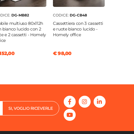
DICE:
DG-MB82
CODICE:
DG-CB48
bile multiuso 80x112h
Cassettiera con 3 cassetti
 bianco lucido con 2
e ruote bianco lucido -
te e 2 cassetti - Homely
Homely office
fice
152,00
€ 98,00
SI, VOGLIO RICEVERLE