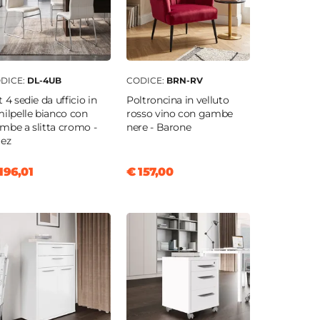
DICE:
DL-4UB
CODICE:
BRN-RV
t 4 sedie da ufficio in
Poltroncina in velluto
milpelle bianco con
rosso vino con gambe
mbe a slitta cromo -
nere - Barone
lez
196,01
€ 157,00