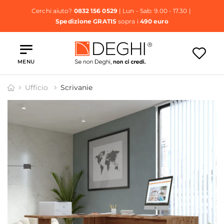
Cerchi aiuto?
0832 156 0529
| Lun - Sab: 9.00 - 17.30 |
Spedizione GRATIS
sopra i
490 euro
MENU
Ufficio
Scrivanie