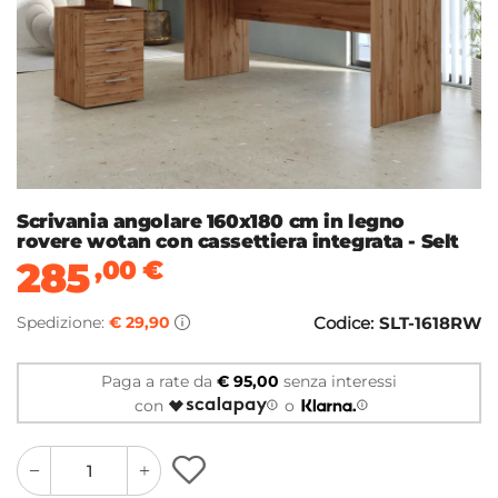
Scrivania angolare 160x180 cm in legno
rovere wotan con cassettiera integrata - Selt
285
,00
€
Spedizione:
€ 29,90
Codice:
SLT-1618RW
Paga a rate da
€ 95,00
senza interessi
con
o
quantity
quantity
plus
minus
button
button