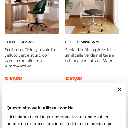
75 cm
Colore Piano
Rovere wotan
Colore Struttura
Rovere wotan
CODICE:
KIM-VS
CODICE:
WNI-SVM
Materiale Piano
Sedia da ufficio girevole in
Sedia da ufficio girevole in
Legno nobilitato
velluto verde scuro con
similpelle verde militare e
base in metallo nero -
schienale in rattan - Wien
Materiale Struttura
Kimmy Roller
Legno nobilitato
Struttura
€ 67,00
€ 57,00
Cassetti
Caratteristiche
Con cassettiera
Spessore Piano
Questo sito web utilizza i cookie
25 mm
Utilizziamo i cookie per personalizzare contenuti ed
Numero Cassetti
annunci, per fornire funzionalità dei social media e per