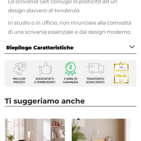
La scrivania
Selt
coniuga la praticità ad un
design davvero di tendenza.
In studio o in ufficio, non rinunciare alla comodità
di una scrivania essenziale e dal design moderno.
Riepilogo Caratteristiche
Caratteristiche
Tipologia
Scrivania ad angolo
Serie
Selt
Ti suggeriamo anche
Larghezza
160 cm
|
180 cm
Profondità
50 cm
Altezza