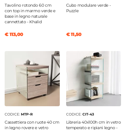
Tavolino rotondo 60 cm
Cubo modulare verde -
con top in marmo verde e
Puzzle
base in legno naturale
cannettato - Khalid
€ 113,00
€ 11,50
CODICE:
MTP-R
CODICE:
CIT-43
Cassettiera con ruote 40 cm
Libreria 40x100h cm in vetro
in legno rovere e vetro
temperato e ripiani legno -