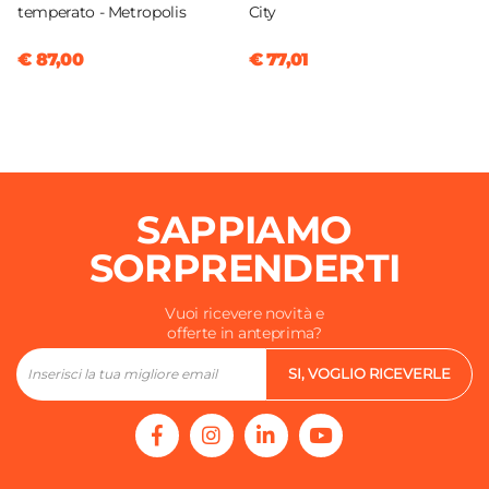
temperato - Metropolis
City
€ 87,00
€ 77,01
SAPPIAMO
SORPRENDERTI
Vuoi ricevere novità e
offerte in anteprima?
SI, VOGLIO RICEVERLE