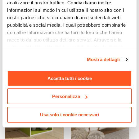
3 cassetti
analizzare il nostro traffico. Condividiamo inoltre
informazioni sul modo in cui utilizza il nostro sito con i
Finitura
nostri partner che si occupano di analisi dei dati web,
Naturale
pubblicità e social media, i quali potrebbero combinarle
Assemblato
CODICE:
ART34R
CODICE:
GTAL12-8R
con altre informazioni che ha fornito loro o che hanno
No
Cassettiera 40x52h cm in
Libreria 60x120h cm in
raccolto dal suo utilizzo dei loro servizi. Attraverso la
legno rovere con 3 cassetti
legno rovere - Artik
sezione "Mostra dettagli" è possibile gestire le proprie
su ruote - Artik
opzioni e modificare le preferenze espresse in qualsiasi
Mostra dettagli
momento. Per maggiori informazioni si invita a leggere la
€ 61,00
€ 44,99
nostra
Cookie Policy
.
Accetta tutti i cookie
Personalizza
Usa solo i cookie necessari