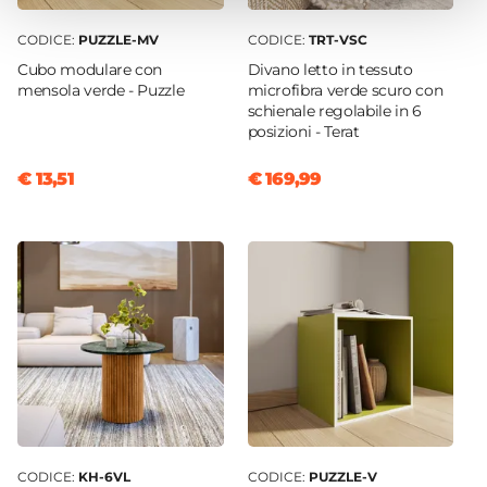
CODICE:
PUZZLE-MV
CODICE:
TRT-VSC
Cubo modulare con
Divano letto in tessuto
mensola verde - Puzzle
microfibra verde scuro con
schienale regolabile in 6
posizioni - Terat
€ 13,51
€ 169,99
CODICE:
KH-6VL
CODICE:
PUZZLE-V