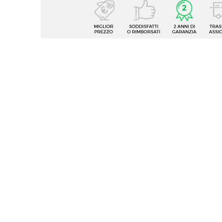
Caratteristiche
Tipologia
Scriva
Serie
Homely
Larghezza
170 c
Profondità
140 c
Altezza
75 cm
Colore Piano
Rovere
Colore Struttura
Bianc
Materiale Piano
Legno 
Materiale Struttura
Legno 
Struttura
Vano a
Ripiani
Caratteristiche
ricicla
Spessore Piano
30 m
Portata Massima Piano
60 kg
Numero Cassetti
3 casse