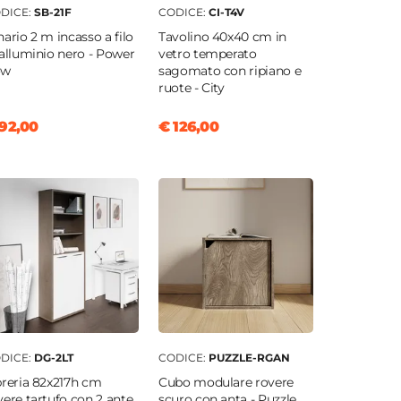
DICE:
SB-21F
CODICE:
CI-T4V
nario 2 m incasso a filo
Tavolino 40x40 cm in
 alluminio nero - Power
vetro temperato
ow
sagomato con ripiano e
ruote - City
92,00
€ 126,00
DICE:
DG-2LT
CODICE:
PUZZLE-RGAN
breria 82x217h cm
Cubo modulare rovere
vere tartufo con 2 ante
scuro con anta - Puzzle