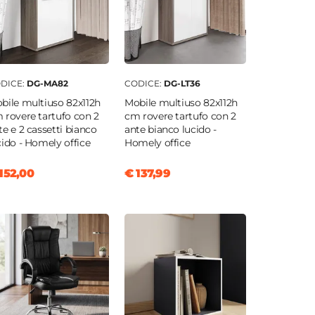
DICE:
DG-MA82
CODICE:
DG-LT36
bile multiuso 82x112h
Mobile multiuso 82x112h
 rovere tartufo con 2
cm rovere tartufo con 2
te e 2 cassetti bianco
ante bianco lucido -
cido - Homely office
Homely office
152,00
€ 137,99