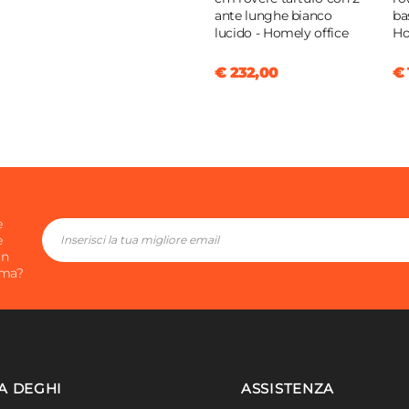
ante lunghe bianco
ba
lucido - Homely office
Ho
€ 232,00
€ 
e
e
in
ima?
A DEGHI
ASSISTENZA