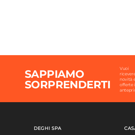
Vuoi
SAPPIAMO
ricever
novità 
SORPRENDERTI
offerte 
antepr
DEGHI SPA
CAS