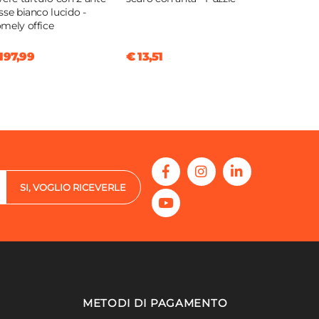
sse bianco lucido -
mely office
197,99
€ 13,51
SI, VOGLIO RICEVERLE
METODI DI PAGAMENTO