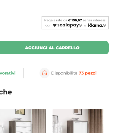
Paga a rate da
€ 106,67
senza interessi
con
o
AGGIUNGI AL CARRELLO
vorativi
Disponibilità
73 pezzi
⚲
per ingrandire
Cli
nche