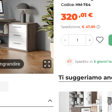
Codice:
HM-T64
320
,01
€
Spedizione:
€ 47,90
quantity
quantity
plus
minus
button
button
Spedito in
5 giorni la
⚲
ingrandire
Clicca 
Ti suggeriamo a