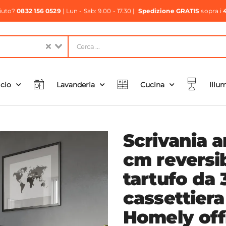
aiuto?
0832 156 0529
| Lun - Sab: 9.00 - 17.30 |
Spedizione GRATIS
sopra i
icio
Lavanderia
Cucina
Illu
Scrivania 
cm reversib
tartufo da
cassettiera
Homely off