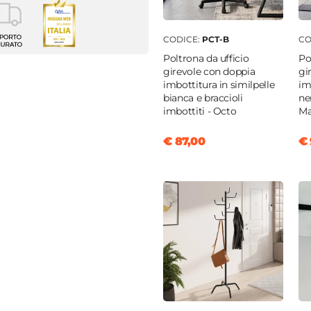
nia ad angolo
CODICE:
PCT-B
CO
 Office
Poltrona da ufficio
Po
m
girevole con doppia
gi
m
imbottitura in similpelle
im
bianca e braccioli
ne
imbottiti - Octo
Ma
 tartufo
€ 87,00
€ 
o
nobilitato
nobilitato
|
Metallo
 giorno
|
Cassetti
 regolabili
|
Con legno
to
|
Con cassettiera
m
tti