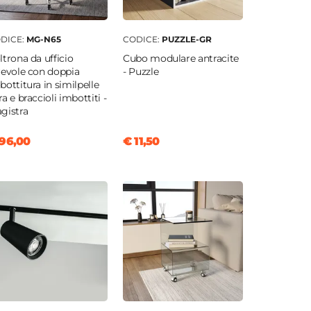
DICE:
MG-N65
CODICE:
PUZZLE-GR
ltrona da ufficio
Cubo modulare antracite
revole con doppia
- Puzzle
bottitura in similpelle
ra e braccioli imbottiti -
gistra
96,00
€ 11,50