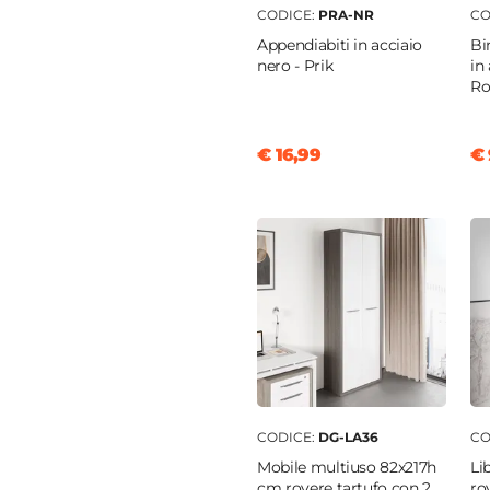
CODICE:
PRA-NR
CO
Appendiabiti in acciaio
Bi
45,2 x 59,3 cm
nero - Prik
in
R
affio
|
Antiurto
€ 16,99
€ 
CODICE:
DG-LA36
CO
Mobile multiuso 82x217h
Li
cm rovere tartufo con 2
ro