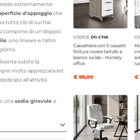
'arredo estremamente
perficie d'appoggio
che
 tutto ciò di cui hai
 si compone di un doppio
CODICE:
DG-CT48
CO
ile
: uno lineare e l'altro
Cassettiera con 3 cassetti
Mo
giorno.
finitura rovere tartufo e
cm
bianco lucido - Homely
an
iventa subito la
office
lu
empre molto apprezzata ed
€ 98,00
€ 
dedicato all'attività
do una
sedia girevole
e