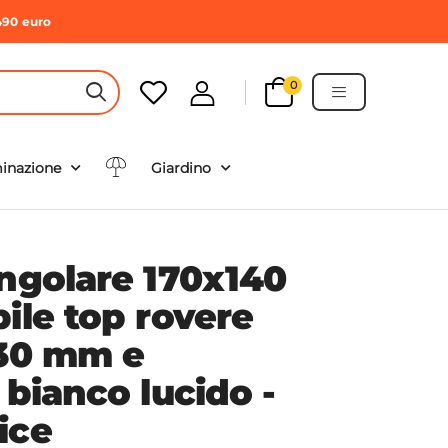
490 euro
0
HEADER SEARCH BUTTON
minazione
Giardino
angolare 170x140
ile top rovere
 30 mm e
 bianco lucido -
ice