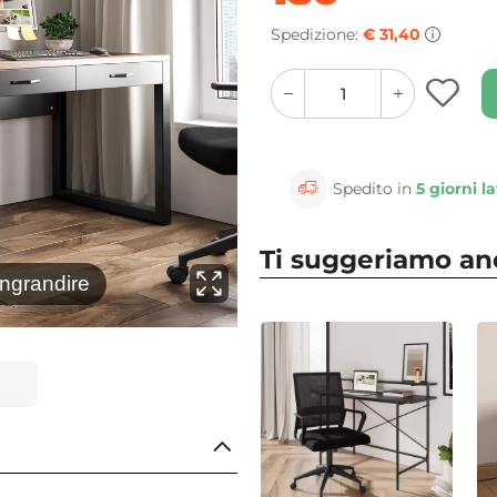
Spedizione:
€ 31,40
quantity
quantity
plus
minus
button
button
Spedito in
5 giorni la
Ti suggeriamo a
⚲
ingrandire
Clicca 