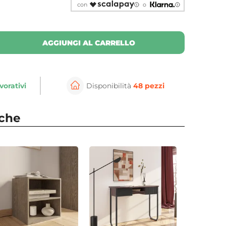
con
o
AGGIUNGI AL CARRELLO
vorativi
Disponibilità
48 pezzi
nche
⚲
per ingrandire
Cli