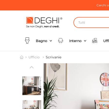
Cerchi 
Tutti
Bagno
Interno
Uff
Ufficio
Scrivanie