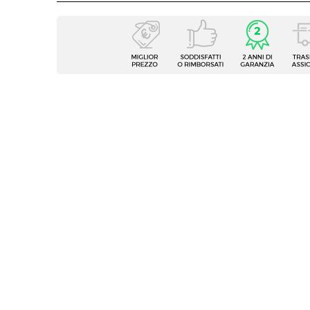
Caratteristiche
Tipologia
Scriva
Serie
Gaude
Larghezza
170 c
Profondità
70 cm
Altezza
74,7 c
Colore Piano
Rover
Colore Struttura
Nero
Materiale Piano
Legno
Materiale Struttura
Legno
Struttura
Casset
Caratteristiche
Con a
Spessore Piano
25 m
Numero Ante
1 anta
Numero Cassetti
3 casse