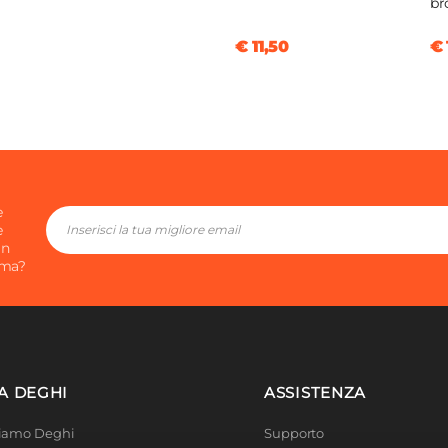
br
€ 11,50
€ 
m
e
e
in
ima?
A DEGHI
ASSISTENZA
Siamo Deghi
Supporto