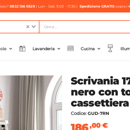
aiuto?
0832 156 0529
| Lun - Sab: 9.00 - 17.30 |
Spedizione GRATIS
sopra i
icio
Lavanderia
Cucina
Illu
Scrivania 1
nero con t
cassettiera
Codice:
GUD-7RN
186
,00
€