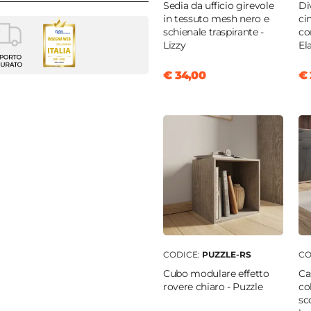
Sedia da ufficio girevole
Di
in tessuto mesh nero e
ci
schienale traspirante -
co
nia
Lizzy
El
€ 34,00
€ 
m
m
e
 MDF
 MDF
ti
|
Ante
nta
|
Con cassetti
CODICE:
PUZZLE-RS
CO
m
Cubo modulare effetto
Ca
rovere chiaro - Puzzle
co
sc
tti