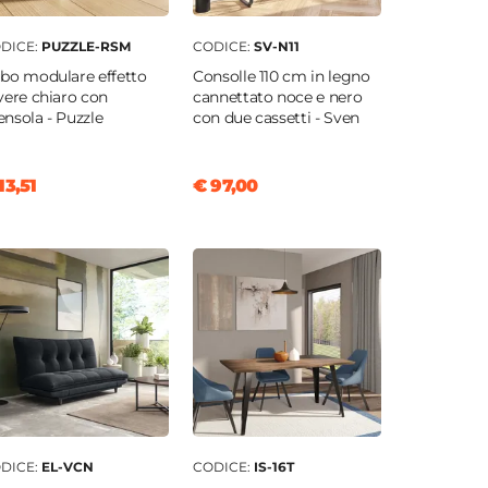
DICE:
PUZZLE-RSM
CODICE:
SV-N11
bo modulare effetto
Consolle 110 cm in legno
vere chiaro con
cannettato noce e nero
nsola - Puzzle
con due cassetti - Sven
13,51
€ 97,00
DICE:
EL-VCN
CODICE:
IS-16T