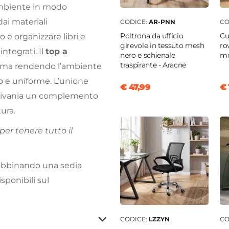
ambiente in modo
dai materiali
CODICE:
AR-PNN
CO
Poltrona da ufficio
Cu
o e organizzare libri e
girevole in tessuto mesh
ro
integrati. Il
top a
nero e schienale
me
traspirante - Aracne
ltima rendendo l’ambiente
o e uniforme. L’unione
€ 47,99
€ 
crivania un complemento
ura.
er tenere tutto il
 abbinando una sedia
sponibili sul
CODICE:
LZZYN
CO