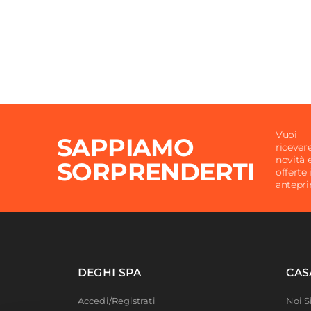
Numero Vani
5 vani
Reversibile
No
Spessore Pannello
25 m
Assemblato
No
Vuoi
SAPPIAMO
ricever
novità 
SORPRENDERTI
offerte 
antepr
DEGHI SPA
CAS
Accedi/Registrati
Noi 