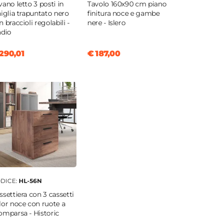
vano letto 3 posti in
Tavolo 160x90 cm piano
niglia trapuntato nero
finitura noce e gambe
n braccioli regolabili -
nere - Islero
adio
290,01
€ 187,00
DICE:
HL-56N
ssettiera con 3 cassetti
lor noce con ruote a
omparsa - Historic