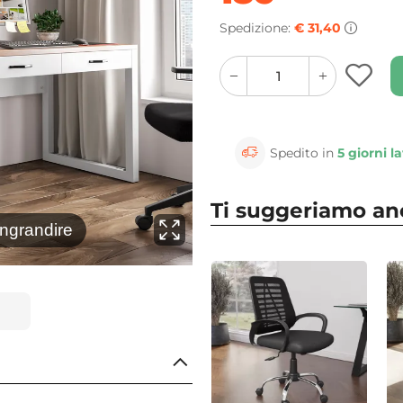
Spedizione:
€ 31,40
quantity
quantity
plus
minus
button
button
Spedito in
5 giorni la
Ti suggeriamo a
⚲
ingrandire
Clicca 