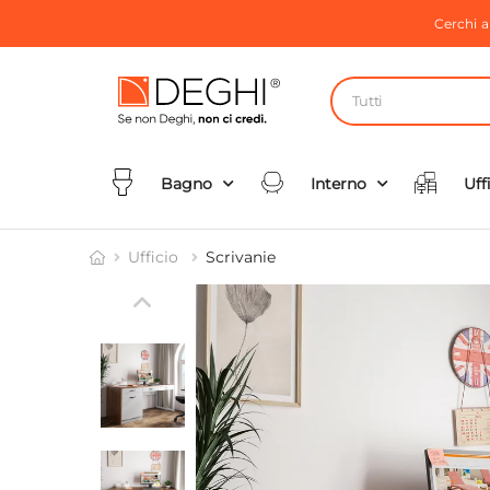
Cerchi 
Tutti
Bagno
Interno
Uff
Ufficio
Scrivanie