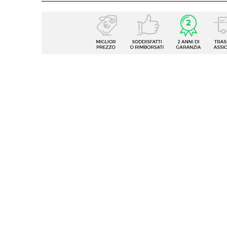
Caratteristiche
Tipologia
Scriva
Serie
Gaude
Larghezza
170 c
Profondità
70 cm
Altezza
74,7 c
Colore Piano
Rover
Colore Struttura
Bianc
Materiale Piano
Legno
Materiale Struttura
Legno
Struttura
Casset
Caratteristiche
Con a
Spessore Piano
25 m
Numero Ante
1 anta
Numero Cassetti
3 casse