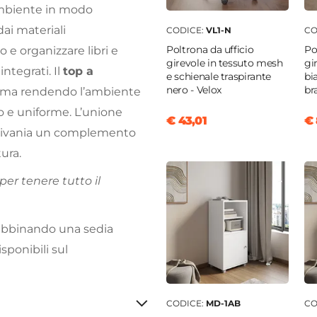
ambiente in modo
dai materiali
CODICE:
VL1-N
CO
Poltrona da ufficio
Po
o e organizzare libri e
girevole in tessuto mesh
gi
integrati. Il
top a
e schienale traspirante
bi
nero - Velox
br
ltima rendendo l’ambiente
o e uniforme. L’unione
€ 43,01
€ 
crivania un complemento
ura.
er tenere tutto il
 abbinando una sedia
sponibili sul
CODICE:
MD-1AB
CO