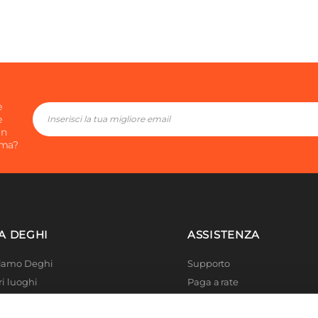
e
e
in
ima?
A DEGHI
ASSISTENZA
Siamo Deghi
Supporto
ri luoghi
Paga a rate
 4 Planet
Località disagiate