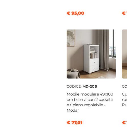
€ 95,00
€ 
m
CODICE:
MD-2CB
CO
Mobile modulare 49x100
Cu
cm bianca con 2 cassetti
ro
e ripiano regolabile -
Pu
Modar
€ 77,01
€ 