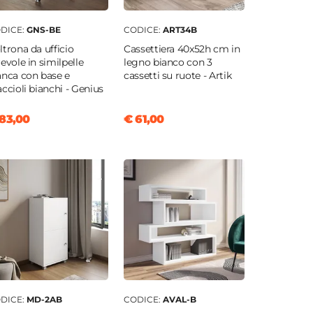
DICE:
GNS-BE
CODICE:
ART34B
ltrona da ufficio
Cassettiera 40x52h cm in
revole in similpelle
legno bianco con 3
anca con base e
cassetti su ruote - Artik
accioli bianchi - Genius
83,00
€ 61,00
DICE:
MD-2AB
CODICE:
AVAL-B