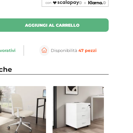
con
o
AGGIUNGI AL CARRELLO
vorativi
Disponibilità
47 pezzi
nche
⚲
per ingrandire
Cli