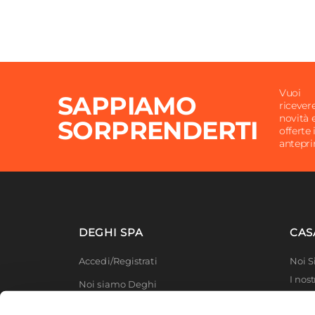
Vuoi
SAPPIAMO
ricever
novità 
SORPRENDERTI
offerte 
antepr
DEGHI SPA
CAS
Accedi/Registrati
Noi 
I nost
Noi siamo Deghi
Deghi
Politica dei prezzi