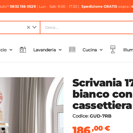
aiuto?
0832 156 0529
| Lun - Sab: 9.00 - 17.30 |
Spedizione GRATIS
sopra i
icio
Lavanderia
Cucina
Illu
Scrivania 1
bianco con
cassettiera
Codice:
GUD-7RB
186
,00
€