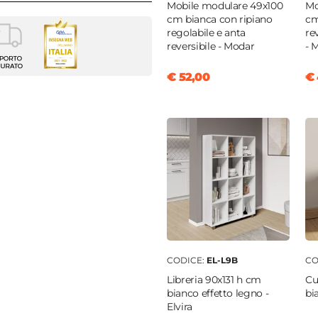
Mobile modulare 49x100
Mo
cm bianca con ripiano
cm
regolabile e anta
rev
nia
reversibile - Modar
- 
€ 52,00
€ 
m
m
e
o
 MDF
 MDF
ti
|
Ante
nta
|
Con cassetti
CODICE:
EL-L9B
CO
m
Libreria 90x131 h cm
Cu
bianco effetto legno -
bi
Elvira
tti