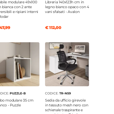
bile modulare 49x100
Libreria 140x123h cm in
 bianca con 2 ante
legno bianco opaco con 4
ersibili e ripiani interni
vani sfalsati - Avalon
Modar
47,99
€ 112,00
DICE:
PUZZLE-B
CODICE:
TR-N59
bo modulare 35 cm
Sedia da ufficio girevole
anco - Puzzle
in tessuto mesh nero con
schienale traspirante e