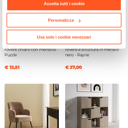
Accetta tutti i cookie
Personalizza
CODICE:
PUZZLE-RSM
CODICE:
RYN-4N
Usa solo i cookie necessari
Cubo modulare effetto
Tavolino 40x40 cm con top
rovere chiaro con mensola -
rovere e struttura in metallo
Puzzle
nero - Rayne
€ 13,51
€ 27,00