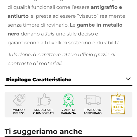
di qualità funzionali come l’essere
antigraffio e
antiurto
,
si presta ad essere “vissuto” realmente
senza timore di rovinarlo. Le
gambe in metallo
nero
donano a
Juls
uno stile deciso e
garantiscono alti livelli di sostegno e durabilità.
Juls donerà carattere al tuo ufficio grazie al
contrasto di materiali.
Scopri sul nostro
catalogo online
la vasta
Riepilogo Caratteristiche
selezione di sedie girevoli e complementi da
ufficio con cui abbinare
Juls
e scegli quelle che
Caratteristiche
più si addicono al tuo stile di arredamento.
Tipologia
Scrivania
Serie
Juls
Ti suggeriamo anche
Larghezza