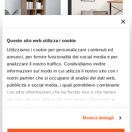
Opaca
Trattamento
Antigraffio
|
Antiurto
Assemblato
No
Questo sito web utilizza i cookie
Utilizziamo i cookie per personalizzare contenuti ed
CODICE:
GTAL12-8R
CODICE:
ART34R
annunci, per fornire funzionalità dei social media e per
analizzare il nostro traffico. Condividiamo inoltre
Libreria 60x120h cm in
Cassettiera 40x52h cm in
legno rovere - Artik
legno rovere con 3 cassetti
informazioni sul modo in cui utilizza il nostro sito con i
su ruote - Artik
nostri partner che si occupano di analisi dei dati web,
pubblicità e social media, i quali potrebbero combinarle
€ 44,99
€ 61,00
con altre informazioni che ha fornito loro o che hanno
raccolto dal suo utilizzo dei loro servizi. Attraverso la
sezione "Mostra dettagli" è possibile gestire le proprie
opzioni e modificare le preferenze espresse in qualsiasi
Mostra dettagli
momento. Per maggiori informazioni si invita a leggere la
nostra
Cookie Policy
.