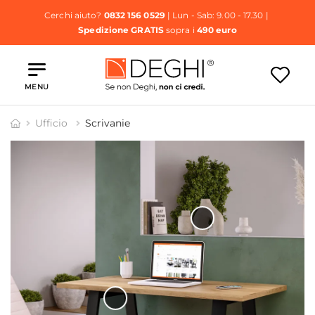
Cerchi aiuto?
0832 156 0529
| Lun - Sab: 9.00 - 17.30 |
Spedizione GRATIS
sopra i
490 euro
MENU
Ufficio
Scrivanie