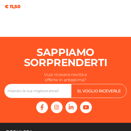
€ 11,50
SAPPIAMO
SORPRENDERTI
Vuoi ricevere novità e
offerte in anteprima?
SI, VOGLIO RICEVERLE