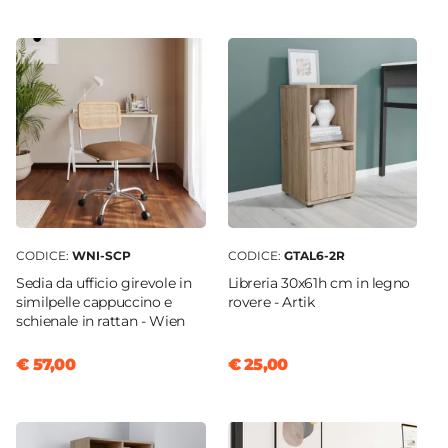
150 cm
Profondità
70 cm
Altezza
74,8 cm
Colore Piano
Rovere gold
Colore Struttura
Nero
CODICE:
WNI-SCP
CODICE:
GTAL6-2R
Materiale Piano
Sedia da ufficio girevole in
Libreria 30x61h cm in legno
Legno nobilitato
similpelle cappuccino e
rovere - Artik
schienale in rattan - Wien
Materiale Struttura
Metallo
€ 57,00
€ 25,00
Spessore Piano
38 mm
Finitura