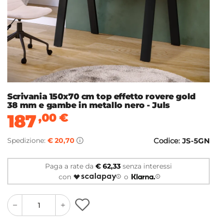
Scrivania 150x70 cm top effetto rovere gold
38 mm e gambe in metallo nero - Juls
187
,00
€
Spedizione:
€ 20,70
Codice:
JS-5GN
Paga a rate da
€ 62,33
senza interessi
con
o
quantity
quantity
plus
minus
button
button