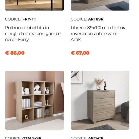
CODICE:
FRY-TT
CODICE:
ART89R
Poltrona imbottita in
Libreria 89x90h cm finitura
ciniglia tortora con gambe
rovere con ante e vani -
nere - Ferry
Artik
€ 86,00
€ 67,00
CODICE:
GTAL9-9R
CODICE:
ART4CR