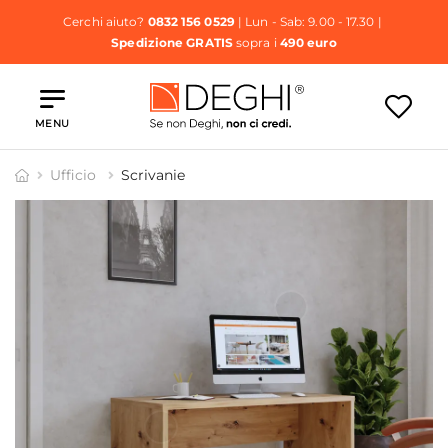
Cerchi aiuto?
0832 156 0529
| Lun - Sab: 9.00 - 17.30 |
Spedizione GRATIS
sopra i
490 euro
MENU
Ufficio
Scrivanie