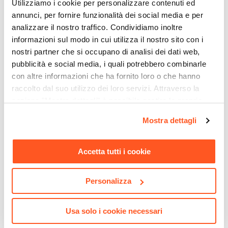
Utilizziamo i cookie per personalizzare contenuti ed
Antigraffio
|
Antiurto
annunci, per fornire funzionalità dei social media e per
Assemblato
analizzare il nostro traffico. Condividiamo inoltre
No
informazioni sul modo in cui utilizza il nostro sito con i
nostri partner che si occupano di analisi dei dati web,
pubblicità e social media, i quali potrebbero combinarle
con altre informazioni che ha fornito loro o che hanno
raccolto dal suo utilizzo dei loro servizi. Attraverso la
CODICE:
SY-25BRB
CODICE:
MU-C39
sezione "Mostra dettagli" è possibile gestire le proprie
Armadio 250x223h cm con
Comodino 49x45h cm con
opzioni e modificare le preferenze espresse in qualsiasi
Mostra dettagli
due ante scorrevoli bianco
due cassetti in rovere e
momento. Per maggiori informazioni si invita a leggere la
lucido e rovere - Alen
bianco lucido - Boras night
nostra
Cookie Policy
.
Accetta tutti i cookie
€ 540,00
€ 82,00
Personalizza
Usa solo i cookie necessari