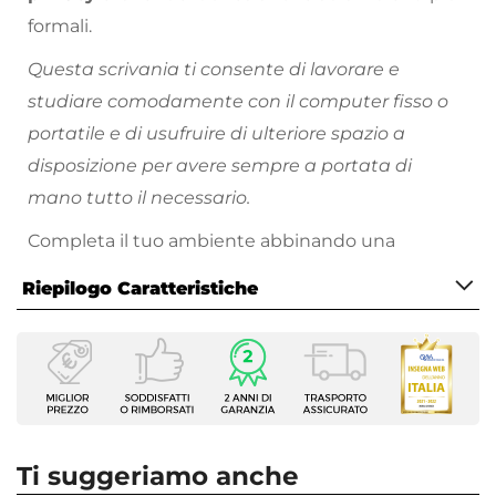
formali.
Questa scrivania ti consente di lavorare e
studiare comodamente con il computer fisso o
portatile e di usufruire di ulteriore spazio a
disposizione per avere sempre a portata di
mano tutto il necessario.
Completa il tuo ambiente abbinando una
cassettiera
e una
libreria
tra le tante proposte
Riepilogo Caratteristiche
disponibili.
Caratteristiche
Tipologia
Scrivania
Serie
Homely Office
Ti suggeriamo anche
Larghezza