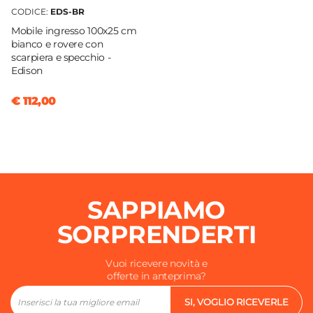
CODICE:
EDS-BR
Mobile ingresso 100x25 cm
bianco e rovere con
scarpiera e specchio -
Edison
€ 112,00
SAPPIAMO
SORPRENDERTI
Vuoi ricevere novità e
offerte in anteprima?
SI, VOGLIO RICEVERLE