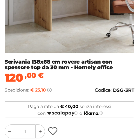
Scrivania 138x68 cm rovere artisan con
spessore top da 30 mm - Homely office
120
,00
€
Spedizione:
€ 23,10
Codice:
DSG-3RT
Paga a rate da
€ 40,00
senza interessi
con
o
quantity
quantity
plus
minus
button
button