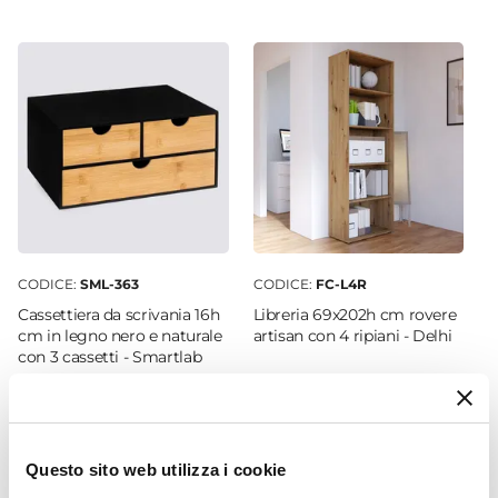
138,2 cm
Profondità
68,3 cm
Altezza
74,5 cm
Colore Piano
Rovere artisan
Colore Struttura
Rovere artisan
CODICE:
SML-363
CODICE:
FC-L4R
Materiale Piano
Cassettiera da scrivania 16h
Libreria 69x202h cm rovere
Legno nobilitato
cm in legno nero e naturale
artisan con 4 ripiani - Delhi
con 3 cassetti - Smartlab
Materiale Struttura
Legno nobilitato
€ 31,81
€ 96,00
Caratteristiche
Con legno riciclato
Questo sito web utilizza i cookie
Trattamento