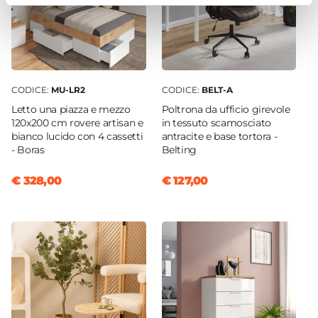
CODICE:
MU-LR2
CODICE:
BELT-A
Letto una piazza e mezzo
Poltrona da ufficio girevole
120x200 cm rovere artisan e
in tessuto scamosciato
bianco lucido con 4 cassetti
antracite e base tortora -
- Boras
Belting
€ 328,00
€ 127,00