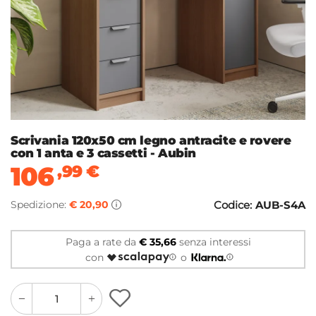
Scrivania 120x50 cm legno antracite e rovere
con 1 anta e 3 cassetti - Aubin
106
,99
€
Spedizione:
€ 20,90
Codice:
AUB-S4A
Paga a rate da
€ 35,66
senza interessi
con
o
quantity
quantity
plus
minus
button
button