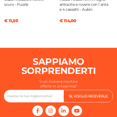
scuro - Puzzle
antracite e rovere con 1 anta
e 4 cassetti - Aubin
€ 11,50
€ 114,00
SAPPIAMO
SORPRENDERTI
Vuoi ricevere novità e
offerte in anteprima?
SI, VOGLIO RICEVERLE