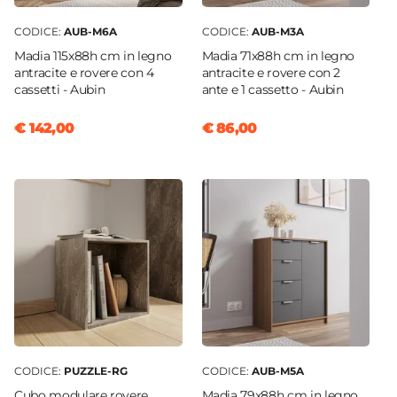
CODICE:
AUB-M6A
CODICE:
AUB-M3A
Madia 115x88h cm in legno
Madia 71x88h cm in legno
antracite e rovere con 4
antracite e rovere con 2
cassetti - Aubin
ante e 1 cassetto - Aubin
€ 142,00
€ 86,00
CODICE:
PUZZLE-RG
CODICE:
AUB-M5A
Cubo modulare rovere
Madia 79x88h cm in legno