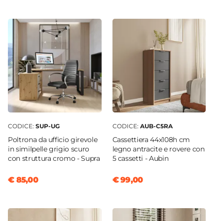
120 cm
Profondità
50 cm
Altezza
75 cm
Colore Piano
Rovere
Colore Struttura
Antracite
|
Rovere
CODICE:
SUP-UG
CODICE:
AUB-C5RA
Materiale Piano
Poltrona da ufficio girevole
Cassettiera 44x108h cm
Fibra di legno
in similpelle grigio scuro
legno antracite e rovere con
con struttura cromo - Supra
5 cassetti - Aubin
Materiale Struttura
Fibra di legno
€ 85,00
€ 99,00
Struttura
Ante
|
Cassetti
|
Vano a giorno
Numero Ante