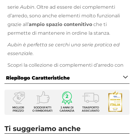
serie
Aubin
. Oltre ad essere dei complementi
d’arredo, sono anche elementi molto funzionali
grazie all’
ampio spazio contenitivo
che ti
permette di mantenere in ordine la stanza.
Aubin è perfetta se cerchi una serie pratica ed
essenziale.
Scopri la collezione di complementi d’arredo con
cui completare il tuo living sul nostro
vasto
Riepilogo Caratteristiche
catalogo online
: troverai proposte per tutte le
necessità, stili di arredamento e prezzo!
Caratteristiche
Tipologia
Scrivania
Serie
Aubin
Ti suggeriamo anche
Larghezza