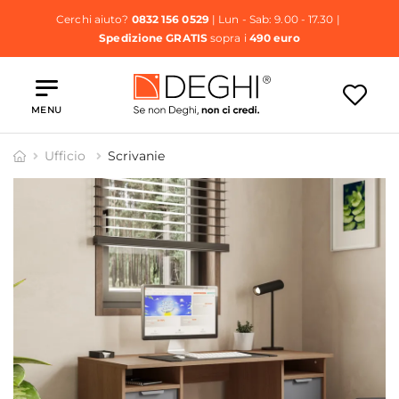
Cerchi aiuto?
0832 156 0529
| Lun - Sab: 9.00 - 17.30 |
Spedizione GRATIS
sopra i
490 euro
MENU
Ufficio
Scrivanie