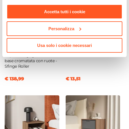
nostra
Cookie Policy
.
Accetta tutti i cookie
Personalizza
CODICE:
SFU-GR
CODICE:
PUZZLE-RGAN
Poltrona da ufficio girevole
Cubo modulare rovere
Usa solo i cookie necessari
imbottita in velluto
scuro con anta - Puzzle
trapuntato grigio scuro e
base cromatata con ruote -
Sfinge Roller
€ 138,99
€ 13,51