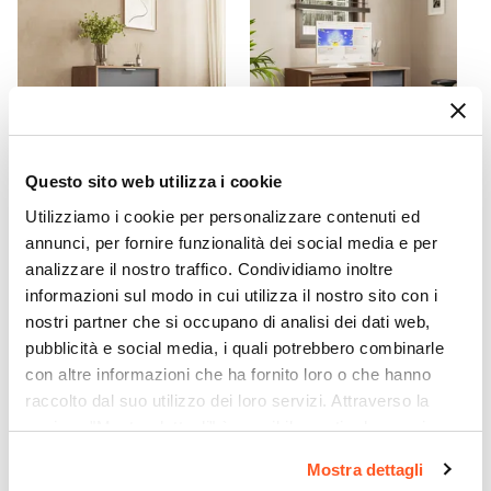
1 anta
Numero Cassetti
3 cassetti
Reversibile
No
Assemblato
Questo sito web utilizza i cookie
No
CODICE:
AUB-C1AR
CODICE:
AUB-S2A
Utilizziamo i cookie per personalizzare contenuti ed
Cassettiera 71x69h cm
Scrivania 100x50 cm in
annunci, per fornire funzionalità dei social media e per
antracite e rovere con 3
legno antracite e rovere con
analizzare il nostro traffico. Condividiamo inoltre
cassetti - Aubin
1 anta e 1 cassetto - Aubin
informazioni sul modo in cui utilizza il nostro sito con i
nostri partner che si occupano di analisi dei dati web,
€ 87,00
€ 79,00
pubblicità e social media, i quali potrebbero combinarle
con altre informazioni che ha fornito loro o che hanno
raccolto dal suo utilizzo dei loro servizi. Attraverso la
sezione "Mostra dettagli" è possibile gestire le proprie
opzioni e modificare le preferenze espresse in qualsiasi
Mostra dettagli
momento. Per maggiori informazioni si invita a leggere la