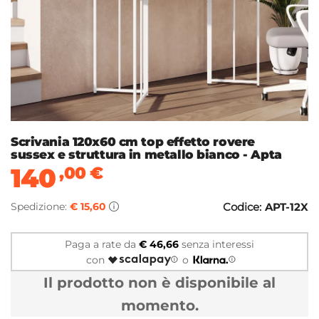
Scrivania 120x60 cm top effetto rovere
sussex e struttura in metallo bianco - Apta
140
,00
€
Spedizione:
€ 15,60
Codice:
APT-12X
Paga a rate da
€ 46,66
senza interessi
con
o
Il prodotto non è disponibile al
momento.