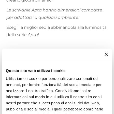
creano giochi dinamici.
Le scrivanie Apta hanno dimensioni compatte
per adattarsi a qualsiasi ambiente!
Scegli la miglior sedia abbinandola alla luminosità
della serie
Apta
!
Riepilogo Caratteristiche
Caratteristiche
Questo sito web utilizza i cookie
Tipologia
Utilizziamo i cookie per personalizzare contenuti ed
Scrivania
annunci, per fornire funzionalità dei social media e per
Serie
analizzare il nostro traffico. Condividiamo inoltre
informazioni sul modo in cui utilizza il nostro sito con i
Apta
Ti suggeriamo anche
nostri partner che si occupano di analisi dei dati web,
Larghezza
pubblicità e social media, i quali potrebbero combinarle
120 cm