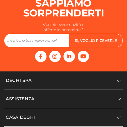
SAPPIAMO
SORPRENDERTI
Vuoi ricevere novità e
offerte in anteprima?
SI, VOGLIO RICEVERLE
DEGHI SPA
Accedi/Registrati
ASSISTENZA
Noi siamo Deghi
Politica dei prezzi
Supporto
CASA DEGHI
Lavora con noi
Paga a rate