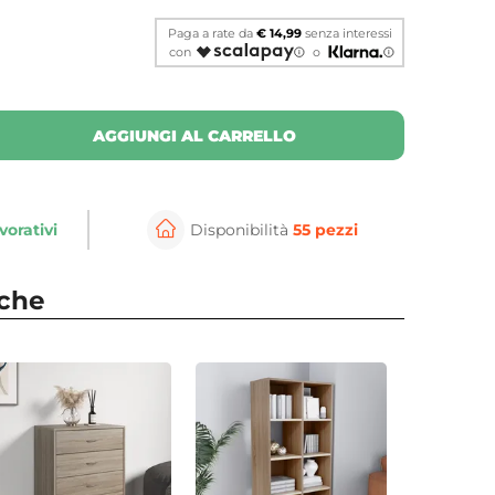
Paga a rate da
€ 14,99
senza interessi
con
o
AGGIUNGI AL CARRELLO
vorativi
Disponibilità
55 pezzi
⚲
per ingrandire
Cli
nche