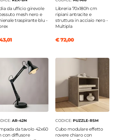
dia da ufficio girevole
Libreria 70x180h cm
 tessuto mesh nero e
ripiani antracite e
hienale traspirante blu -
struttura in acciaio nero -
orex
Multipla
43,01
€ 72,00
DICE:
AR-42N
CODICE:
PUZZLE-RSM
mpada da tavolo 42x60
Cubo modulare effetto
 con diffusore
rovere chiaro con