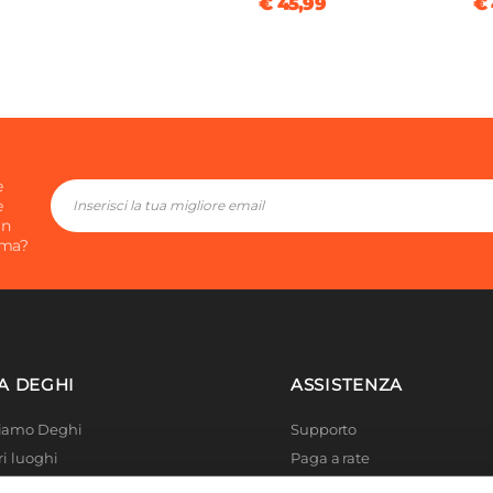
€ 45,99
€ 
e
e
in
ima?
A DEGHI
ASSISTENZA
Siamo Deghi
Supporto
ri luoghi
Paga a rate
 4 Planet
Località disagiate