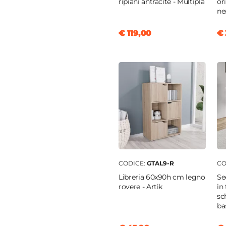
ripiani antracite - Multipla
or
ne
€ 119,00
€ 
CODICE:
GTAL9-R
CO
Libreria 60x90h cm legno
Se
rovere - Artik
in
sc
ba