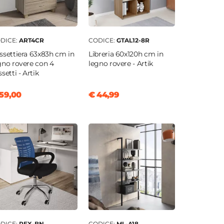
DICE:
ART4CR
CODICE:
GTAL12-8R
ssettiera 63x83h cm in
Libreria 60x120h cm in
gno rovere con 4
legno rovere - Artik
setti - Artik
59,00
€ 44,99
DICE:
REX-BN
CODICE:
ML-A18