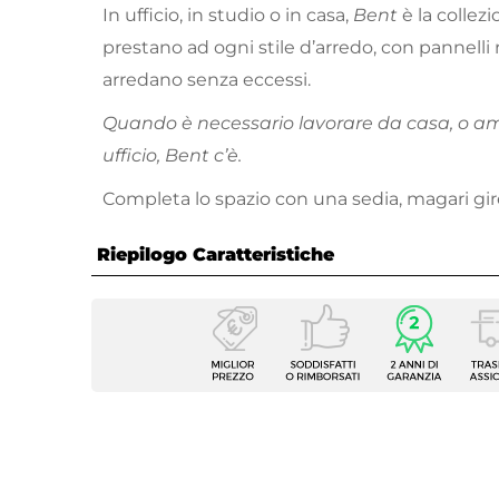
In ufficio, in studio o in casa,
Bent
è la collez
prestano ad ogni stile d’arredo, con pannelli r
arredano senza eccessi.
Quando è necessario lavorare da casa, o amp
ufficio, Bent c’è.
Completa lo spazio con una sedia, magari girev
Riepilogo Caratteristiche
Caratteristiche
Tipologia
Scriva
Serie
Bent
Larghezza
120 c
Profondità
60 cm
Altezza
74 cm