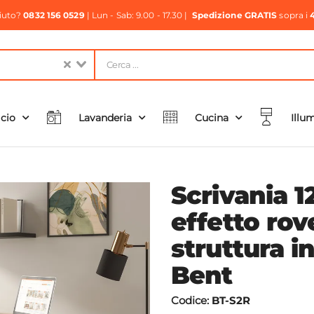
aiuto?
0832 156 0529
| Lun - Sab: 9.00 - 17.30 |
Spedizione GRATIS
sopra i
icio
Lavanderia
Cucina
Illu
Scrivania 
effetto rov
struttura i
Bent
Codice:
BT-S2R