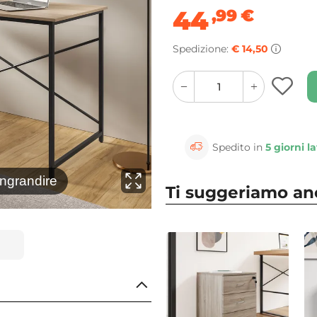
44
,99
€
Spedizione:
€ 14,50
quantity
quantity
plus
minus
button
button
Spedito in
5 giorni la
⚲
ingrandire
Clicca 
Ti suggeriamo a