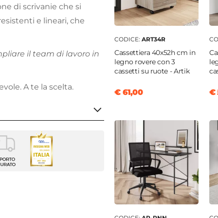
ione di scrivanie che si
esistenti e lineari, che
CODICE:
ART34R
CO
Cassettiera 40x52h cm in
Ca
liare il team di lavoro in
legno rovere con 3
le
cassetti su ruote - Artik
cas
ole. A te la scelta.
€ 61,00
€ 
nia
m
CODICE:
AR-PNN
CO