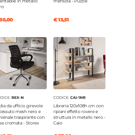
ientabile in metallo
mensola - Puzzle
ro
30,00
€ 13,51
DICE:
REX-N
CODICE:
CAI-1NR
dia da ufficio girevole
Libreria 120x108h cm con
 tessuto mesh nero e
ripiani effetto rovere e
hienale traspirante con
struttura in metallo nero -
se cromata - Storex
Caio