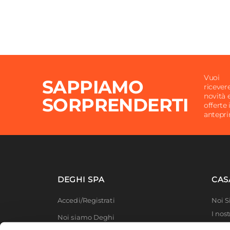
Vuoi
SAPPIAMO
ricever
novità 
SORPRENDERTI
offerte 
antepr
DEGHI SPA
CAS
Accedi/Registrati
Noi 
I nost
Noi siamo Deghi
Deghi