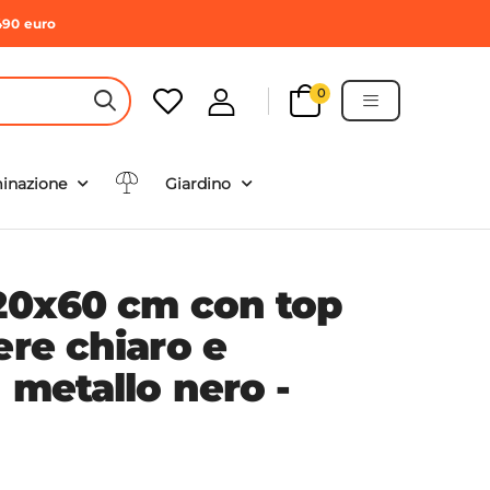
490 euro
0
HEADER SEARCH BUTTON
minazione
Giardino
120x60 cm con top
ere chiaro e
n metallo nero -