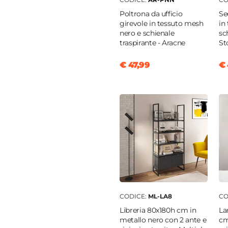
 chiaro
Poltrona da ufficio
Se
girevole in tessuto mesh
in
nero e schienale
sc
traspirante - Aracne
St
o
€ 47,99
€ 
iatura a polvere
CODICE:
ML-LA8
CO
Libreria 80x180h cm in
La
metallo nero con 2 ante e
cm