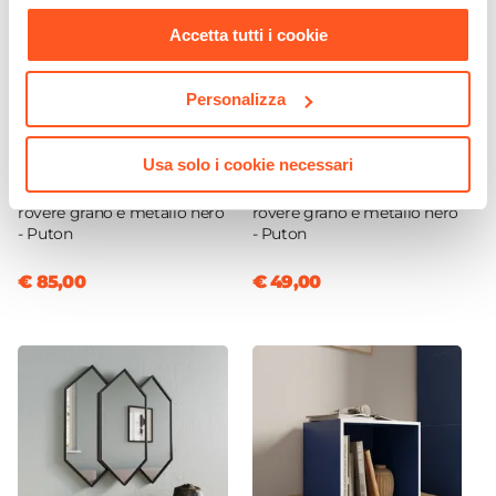
nostra
Cookie Policy
.
Accetta tutti i cookie
Personalizza
CODICE:
PUN-L7R
CODICE:
PUN-T2R
Usa solo i cookie necessari
Libreria 70x137h cm effetto
Tavolino 100x48 cm effetto
rovere grano e metallo nero
rovere grano e metallo nero
- Puton
- Puton
€ 85,00
€ 49,00