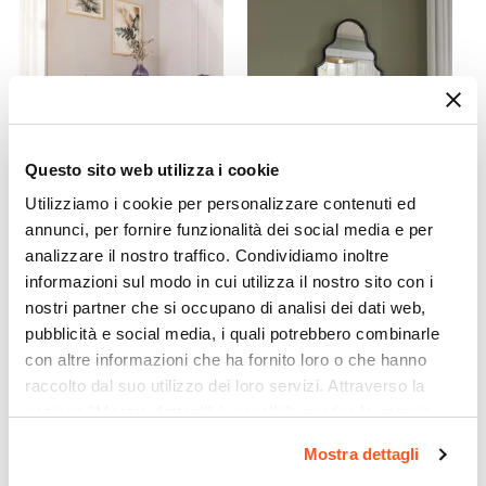
Con ripiano
Verniciatura
Verniciatura a polvere
Reversibile
No
Assemblato
Questo sito web utilizza i cookie
No
Utilizziamo i cookie per personalizzare contenuti ed
CODICE:
PUN-L2R
CODICE:
SI-51N
annunci, per fornire funzionalità dei social media e per
analizzare il nostro traffico. Condividiamo inoltre
Consolle 110x80h cm effetto
Specchio da parete 51x96h
rovere grano e metallo nero
cm con cornice nera -
informazioni sul modo in cui utilizza il nostro sito con i
con ripiano - Puton
Sorriso
nostri partner che si occupano di analisi dei dati web,
pubblicità e social media, i quali potrebbero combinarle
€ 61,00
€ 59,00
con altre informazioni che ha fornito loro o che hanno
raccolto dal suo utilizzo dei loro servizi. Attraverso la
sezione "Mostra dettagli" è possibile gestire le proprie
opzioni e modificare le preferenze espresse in qualsiasi
Mostra dettagli
momento. Per maggiori informazioni si invita a leggere la