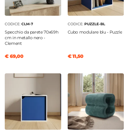
CODICE:
CLM-7
CODICE:
PUZZLE-BL
Specchio da parete 70x69h
Cubo modulare blu - Puzzle
cm in metallo nero -
Clement
€ 69,00
€ 11,50