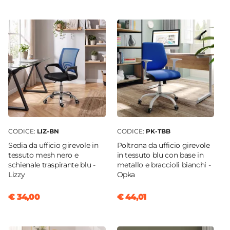
arredare la tua casa come hai sempre sognato: sul
110 cm
nostro
vasto catalogo online
troverai proposte
Profondità
per tutte le necessità, stili di arredamento e
51 cm
prezzo!
Altezza
82 cm
Colore Piano
Nero
Colore Struttura
Nero
|
Rovere grano
CODICE:
LIZ-BN
CODICE:
PK-TBB
Materiale Piano
Sedia da ufficio girevole in
Poltrona da ufficio girevole
Metallo
tessuto mesh nero e
in tessuto blu con base in
schienale traspirante blu -
metallo e braccioli bianchi -
Materiale Struttura
Lizzy
Opka
Fibra di legno
|
Metallo
Struttura
€ 34,00
€ 44,01
Vano a giorno
Caratteristiche