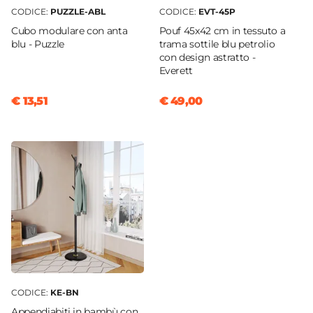
CODICE:
PUZZLE-ABL
CODICE:
EVT-45P
Cubo modulare con anta
Pouf 45x42 cm in tessuto a
blu - Puzzle
trama sottile blu petrolio
con design astratto -
Everett
€ 13,51
€ 49,00
CODICE:
KE-BN
Appendiabiti in bambù con