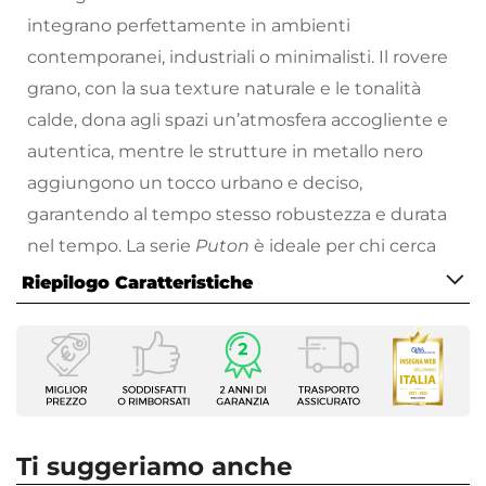
integrano perfettamente in ambienti
contemporanei, industriali o minimalisti. Il rovere
grano, con la sua texture naturale e le tonalità
calde, dona agli spazi un’atmosfera accogliente e
autentica, mentre le strutture in metallo nero
aggiungono un tocco urbano e deciso,
garantendo al tempo stesso robustezza e durata
nel tempo. La serie
Puton
è ideale per chi cerca
un arredo di carattere, capace di valorizzare ogni
Riepilogo Caratteristiche
ambiente, dal soggiorno alla zona studio, fino alla
Caratteristiche
camera da letto.
Tipologia
Design essenziale, ma Puton ha uno stile che
Scrivania
non passa inosservato.
Serie
Puton
Scegli i complementi d’arredo perfetti per
Ti suggeriamo anche
Larghezza