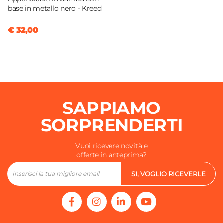
base in metallo nero - Kreed
€ 32,00
SAPPIAMO
SORPRENDERTI
Vuoi ricevere novità e
offerte in anteprima?
SI, VOGLIO RICEVERLE