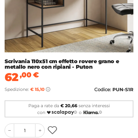
Scrivania 110x51 cm effetto rovere grano e
metallo nero con ripiani - Puton
62
,00
€
Spedizione:
€ 15,10
Codice:
PUN-S1R
Paga a rate da
€ 20,66
senza interessi
con
o
quantity
quantity
plus
minus
button
button