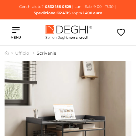
Cerchi aiuto?
0832 156 0529
| Lun - Sab: 9.00 - 17.30 |
Spedizione GRATIS
sopra i
490 euro
MENU
Ufficio
Scrivanie