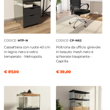
Altezza
76 cm
Colore Piano
Nero
Colore Struttura
Trasparente
CODICE:
MTP-N
CODICE:
CP-N62
Materiale Piano
Cassettiera con ruote 40 cm
Poltrona da ufficio girevole
Legno MDF
in legno nero e vetro
in tessuto mesh nero e
temperato - Metropolis
schienale traspirante -
Materiale Struttura
Caprilla
Legno MDF
|
Vetro
Struttura
€ 87,00
€ 39,00
Cassetti
|
Vano a giorno
Caratteristiche
Con portaoggetti
Numero Cassetti
1 cassetto
Numero Vani