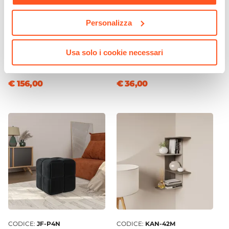
Personalizza
CODICE:
FL-UFG
CODICE:
TPT27NE
Set 4 sedie da ufficio in
Tappeto da interni 120x170
similpelle grigia con gambe
cm in cotone nero e juta
Usa solo i cookie necessari
nere - Flaminia
naturale
€ 156,00
€ 36,00
CODICE:
JF-P4N
CODICE:
KAN-42M