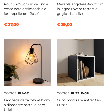
Pouf 36x36 cm in velluto a
Mensola angolare 42x20 cm
coste nero antimacchia e
in legno rovere tortora e
idrorepellente - Josef
grigio - Kantiko
€ 37,00
€ 29,00
CODICE:
FLA-181
CODICE:
PUZZLE-GR
Lampada da tavolo 46h cm
Cubo modulare antracite -
a diamante metallo nero -
Puzzle
Uriel