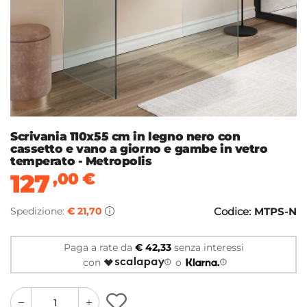
Scrivania 110x55 cm in legno nero con
cassetto e vano a giorno e gambe in vetro
temperato - Metropolis
127
,00
€
Spedizione:
€ 21,70
Codice:
MTPS-N
Paga a rate da
€ 42,33
senza interessi
con
o
quantity
quantity