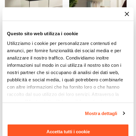
1 vano
Dimensioni Cassetti
51,5 x 49 x 9h cm
Effetto
Questo sito web utilizza i cookie
CODICE:
CT-R47
CODICE:
CT-VN9
Effetto legno
Utilizziamo i cookie per personalizzare contenuti ed
Libreria 40x70h cm in vetro
Libreria 90x180h cm in vetro
Assemblato
temperato con ripiani nero
temperato con ripiani e
annunci, per fornire funzionalità dei social media e per
e rovere - City
cassetti nero e rovere - City
No
analizzare il nostro traffico. Condividiamo inoltre
informazioni sul modo in cui utilizza il nostro sito con i
€ 71,00
€ 246,00
nostri partner che si occupano di analisi dei dati web,
pubblicità e social media, i quali potrebbero combinarle
con altre informazioni che ha fornito loro o che hanno
raccolto dal suo utilizzo dei loro servizi. Attraverso la
sezione "Mostra dettagli" è possibile gestire le proprie
opzioni e modificare le preferenze espresse in qualsiasi
Mostra dettagli
momento. Per maggiori informazioni si invita a leggere la
nostra
Cookie Policy
.
Accetta tutti i cookie