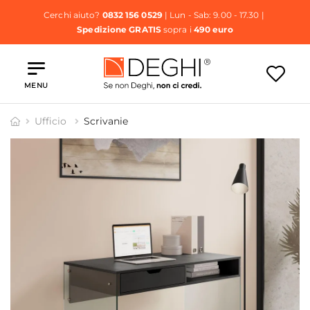
Cerchi aiuto?
0832 156 0529
| Lun - Sab: 9.00 - 17.30 |
Spedizione GRATIS
sopra i
490 euro
MENU
Ufficio
Scrivanie