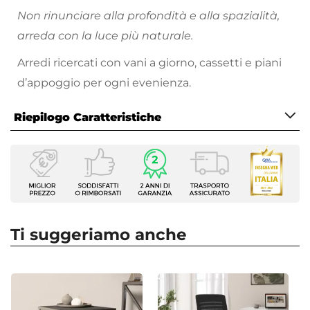
Non rinunciare alla profondità e alla spazialità,
arreda con la luce più naturale.
Arredi ricercati con vani a giorno, cassetti e piani
d’appoggio per ogni evenienza.
Riepilogo Caratteristiche
Caratteristiche
Tipologia
Scrivania
Serie
Metropolis
Ti suggeriamo anche
Larghezza
110 cm
Profondità
55 cm