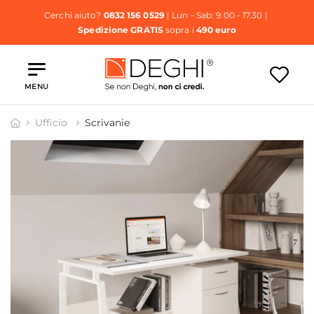
Cerchi aiuto?
0832 156 0529
| Lun - Sab: 9.00 - 17.30 |
Spedizione GRATIS
sopra i
490 euro
MENU
Ufficio
Scrivanie