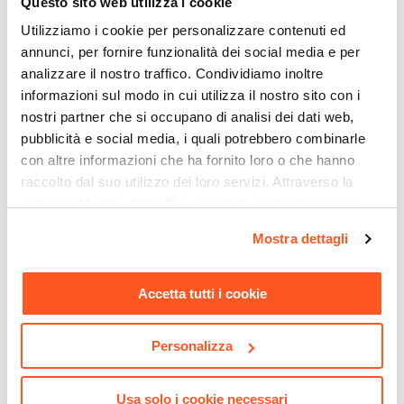
Questo sito web utilizza i cookie
Con cassettiera
Utilizziamo i cookie per personalizzare contenuti ed
Portata Massima Piano
annunci, per fornire funzionalità dei social media e per
50 kg
analizzare il nostro traffico. Condividiamo inoltre
informazioni sul modo in cui utilizza il nostro sito con i
Numero Cassetti
nostri partner che si occupano di analisi dei dati web,
2 cassetti
pubblicità e social media, i quali potrebbero combinarle
Verniciatura
con altre informazioni che ha fornito loro o che hanno
Verniciatura a polvere
raccolto dal suo utilizzo dei loro servizi. Attraverso la
CODICE:
CAI-7BR
CODICE:
TR-B16
Reversibile
sezione "Mostra dettagli" è possibile gestire le proprie
Libreria 120x171h cm con
Mensola decorativa 100x60h
No
opzioni e modificare le preferenze espresse in qualsiasi
ripiani effetto rovere e
cm in legno bianco - Tetris
Mostra dettagli
Assemblato
momento. Per maggiori informazioni si invita a leggere la
struttura in metallo bianco -
Caio
No
nostra
Cookie Policy
.
Accetta tutti i cookie
€ 87,00
€ 26,00
Personalizza
Usa solo i cookie necessari