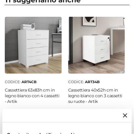
Ti suggeriamo anche
Larghezza
110 cm
Profondità
54 cm
Altezza
75 cm
Colore Piano
Bianco
Colore Struttura
Bianco
CODICE:
ART4CB
CODICE:
ART34B
Materiale Piano
Cassettiera 63x83h cm in
Cassettiera 40x52h cm in
Fibra di legno
legno bianco con 4 cassetti
legno bianco con 3 cassetti
- Artik
su ruote - Artik
Materiale Struttura
Metallo
€ 59,00
€ 61,00
Struttura
Cassetti
Caratteristiche