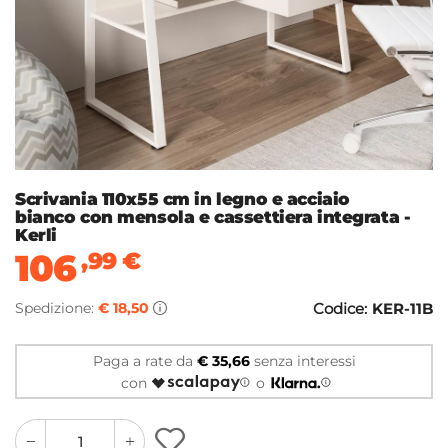
Scrivania 110x55 cm in legno e acciaio
bianco con mensola e cassettiera integrata -
Kerli
106
,99
€
Spedizione:
€ 18,50
Codice:
KER-11B
Paga a rate da
€ 35,66
senza interessi
con
o
quantity
quantity