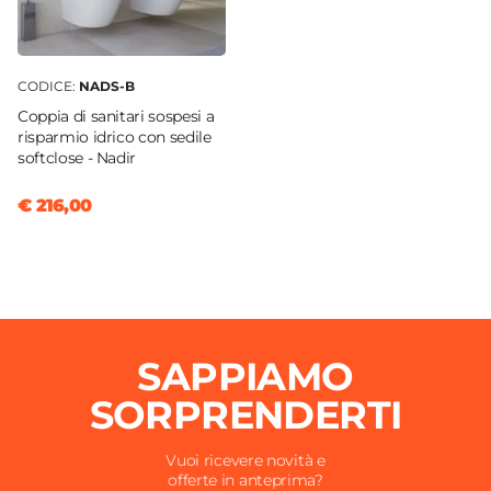
CODICE:
NADS-B
Coppia di sanitari sospesi a
risparmio idrico con sedile
softclose - Nadir
€ 216,00
SAPPIAMO
SORPRENDERTI
Vuoi ricevere novità e
offerte in anteprima?