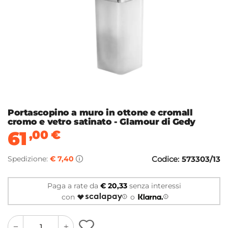
Portascopino a muro in ottone e cromall
cromo e vetro satinato - Glamour di Gedy
61
,00
€
Spedizione:
€ 7,40
Codice:
573303/13
Paga a rate da
€ 20,33
senza interessi
con
o
quantity
quantity