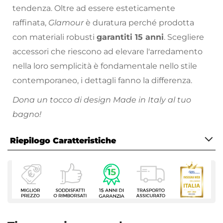
tendenza. Oltre ad essere esteticamente
raffinata,
Glamour
è duratura perché prodotta
con materiali robusti
garantiti 15 anni
. Scegliere
accessori che riescono ad elevare l'arredamento
nella loro semplicità è fondamentale nello stile
contemporaneo, i dettagli fanno la differenza.
Dona un tocco di design Made in Italy al tuo
bagno!
Funzionalità, praticità e stile sono i cardini
Riepilogo Caratteristiche
dell’azienda Gedy, realizzando prodotti di
standard elevato ed un rapporto qualità-prezzo
Caratteristiche
senza paragoni.
Tipologia
Portascopino
Installazione
A muro