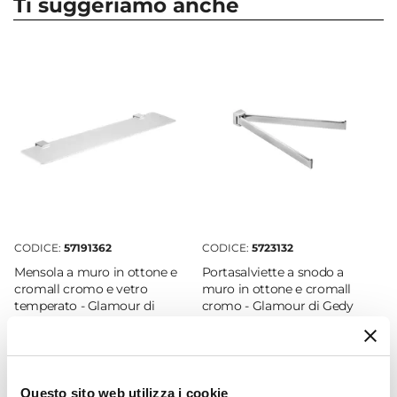
Ti suggeriamo anche
Serie
Glamour
Marca
Gedy
Materiale
Cromall
|
Ottone
|
Vetro
Colore
Cromo
Colore Setole
Bianco
CODICE:
57191362
CODICE:
5723132
Altezza
Mensola a muro in ottone e
Portasalviette a snodo a
39 cm
cromall cromo e vetro
muro in ottone e cromall
Larghezza
temperato - Glamour di
cromo - Glamour di Gedy
Gedy
10 cm
Profondità
€ 38,00
€ 60,00
13 cm
Questo sito web utilizza i cookie