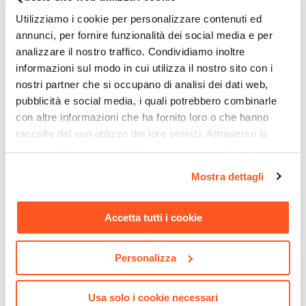
Caratteristiche
Utilizziamo i cookie per personalizzare contenuti ed
Con piattello
annunci, per fornire funzionalità dei social media e per
Componenti
analizzare il nostro traffico. Condividiamo inoltre
Porta scopino
|
Scopino
informazioni sul modo in cui utilizza il nostro sito con i
nostri partner che si occupano di analisi dei dati web,
pubblicità e social media, i quali potrebbero combinarle
con altre informazioni che ha fornito loro o che hanno
raccolto dal suo utilizzo dei loro servizi. Attraverso la
sezione "Mostra dettagli" è possibile gestire le proprie
CODICE:
WNG-LA
CODICE:
SIF-Q
opzioni e modificare le preferenze espresse in qualsiasi
Mostra dettagli
Miscelatore lavabo alto
Sifone di scarico quadrato
momento. Per maggiori informazioni si invita a leggere la
cromo – Wing
ottone cromato universale
nostra
Cookie Policy
.
per lavabi sospesi o
appoggio con regolazione
Accetta tutti i cookie
130/300 mm
Personalizza
€ 105,01
€ 31,00
Usa solo i cookie necessari