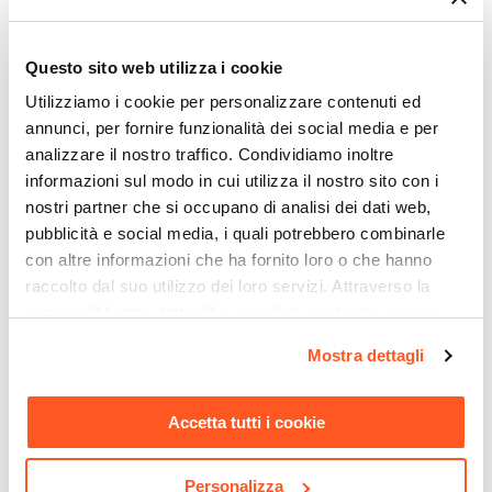
catalogo online
Profondità
: troverai proposte per tutte le
15 cm
necessità, stili di arredamento e prezzo!
Ti suggeriamo anche
Altezza
Questo sito web utilizza i cookie
117 cm
Utilizziamo i cookie per personalizzare contenuti ed
Colore
annunci, per fornire funzionalità dei social media e per
analizzare il nostro traffico. Condividiamo inoltre
Bianco
informazioni sul modo in cui utilizza il nostro sito con i
Finitura
nostri partner che si occupano di analisi dei dati web,
Opaca
pubblicità e social media, i quali potrebbero combinarle
Materiale Struttura
con altre informazioni che ha fornito loro o che hanno
Legno MDF
raccolto dal suo utilizzo dei loro servizi. Attraverso la
Apertura
sezione "Mostra dettagli" è possibile gestire le proprie
Ribalta
opzioni e modificare le preferenze espresse in qualsiasi
CODICE:
TRT-2BL
CODICE:
AY-TVB
Mostra dettagli
Dimensioni Ribalta
momento. Per maggiori informazioni si invita a leggere la
Divano letto 2 posti in
Mobile porta tv 175x55h cm
nostra
Cookie Policy
.
56,8 x 34,9 cm
tessuto blu con schienale
con 4 ante soft close bianco
Accetta tutti i cookie
regolabile in 6 posizioni -
opaco cannettato - Ayla
Numero Scomparti Interni
Terat
3 scomparti
Quantità Scarpe
Personalizza
€ 270,00
€ 196,01