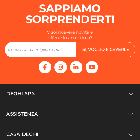
SAPPIAMO
SORPRENDERTI
Vuoi ricevere novità e
offerte in anteprima?
SI, VOGLIO RICEVERLE
DEGHI SPA
Accedi/Registrati
ASSISTENZA
Noi siamo Deghi
Politica dei prezzi
Supporto
CASA DEGHI
Lavora con noi