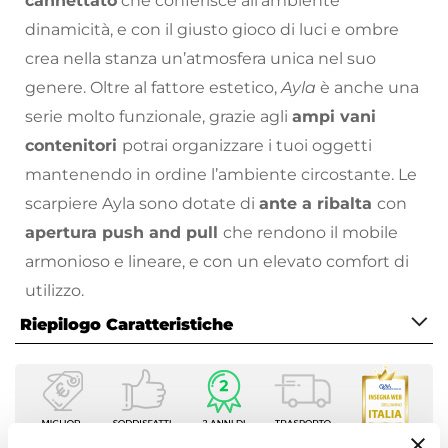
cannettato
che conferisce all’ambiente
dinamicità, e con il giusto gioco di luci e ombre
crea nella stanza un’atmosfera unica nel suo
genere. Oltre al fattore estetico,
Ayla
è anche una
serie molto funzionale, grazie agli
ampi vani
contenitori
potrai organizzare i tuoi oggetti
mantenendo in ordine l’ambiente circostante. Le
scarpiere Ayla sono dotate di
ante a ribalta
con
apertura push and pull
che rendono il mobile
armonioso e lineare, e con un elevato comfort di
utilizzo.
Riepilogo Caratteristiche
Ayla ti piacerà per il suo design ricercato e
moderno.
Caratteristiche
Scopri la collezione di complementi d’arredo con
Tipologia
cui completare il tuo soggiorno sul nostro
vasto
Scarpiera