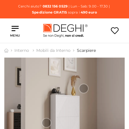
Cerchi aiuto?
0832 156 0529
| Lun - Sab: 9.00 - 17.30 |
Spedizione GRATIS
sopra i
490 euro
MENU
Interno
Mobili da Interno
Scarpiere