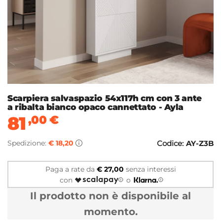
Scarpiera salvaspazio 54x117h cm con 3 ante
a ribalta bianco opaco cannettato - Ayla
81
,00
€
Spedizione:
€ 18,20
Codice:
AY-Z3B
Paga a rate da
€ 27,00
senza interessi
con
o
Il prodotto non è disponibile al
momento.