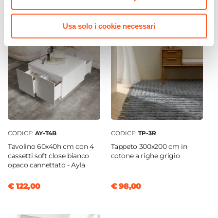
9 paia
Serie
Usa solo i cookie necessari
Ayla
Caratteristiche
Apertura push-pull
CODICE:
AY-T4B
CODICE:
TP-3R
Tavolino 60x40h cm con 4
Tappeto 300x200 cm in
cassetti soft close bianco
cotone a righe grigio
opaco cannettato - Ayla
€ 122,00
€ 98,00